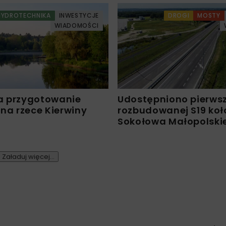
HYDROTECHNIKA
INWESTYCJE
DROGI
MOSTY
WIADOMOŚCI
a przygotowanie
Udostępniono pierws
 na rzece Kierwiny
rozbudowanej S19 koł
Sokołowa Małopolski
Załaduj więcej...