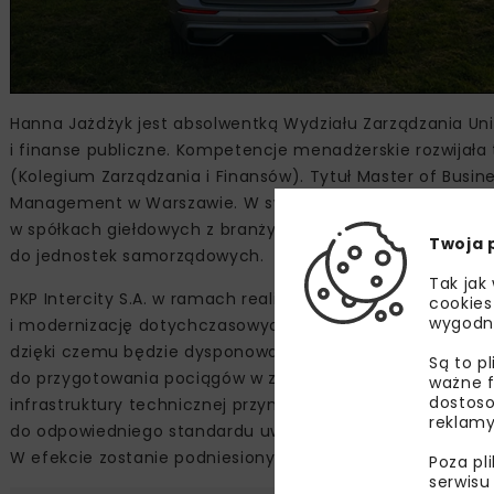
Hanna Jażdżyk jest absolwentką Wydziału Zarządzania Un
i finanse publiczne. Kompetencje menadżerskie rozwijała
(Kolegium Zarządzania i Finansów). Tytuł Master of Busin
Management w Warszawie. W swoim portfolio zawodowym 
w spółkach giełdowych z branży budowlanej, logistycznej
Twoja 
do jednostek samorządowych.
Tak jak
PKP Intercity S.A. w ramach realizowanej strategii przewid
cookies
wygodn
i modernizację dotychczasowych zapleczy technicznych o
dzięki czemu będzie dysponować 20 nowoczesnymi stacja
Są to p
do przygotowania pociągów w zakresie utrzymania czysto
ważne f
dostoso
infrastruktury technicznej przyniesie standaryzację obie
reklamy
do odpowiedniego standardu uwzględniającego potrzeby ta
W efekcie zostanie podniesiony standard obsługi taboru 
Poza pl
serwisu