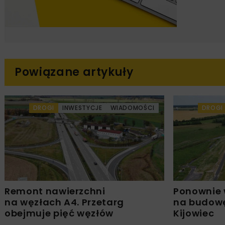
Powiązane artykuły
DROGI
INWESTYCJE
WIADOMOŚCI
DROGI
Remont nawierzchni
Ponownie 
na węzłach A4. Przetarg
na budowę
obejmuje pięć węzłów
Kijowiec