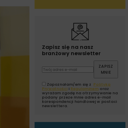
Zapisz się na nasz
branżowy newsletter
ZAPISZ
MNIE
Zapoznałam/em się z
Polityką
Prywatności
i
Regulaminem
oraz
wyrażam zgodę na otrzymywanie na
podany przeze mnie adres e-mail
korespondencji handlowej w postaci
newslettera.