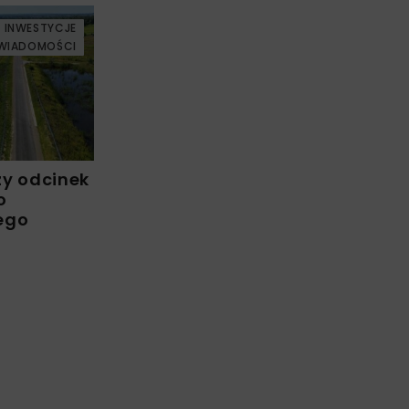
INWESTYCJE
WIADOMOŚCI
zy odcinek
o
ego