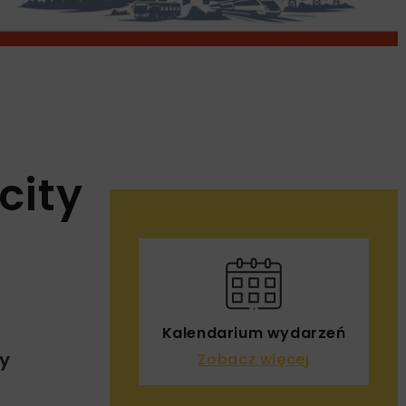
city
Kalendarium wydarzeń
y
Zobacz więcej
.