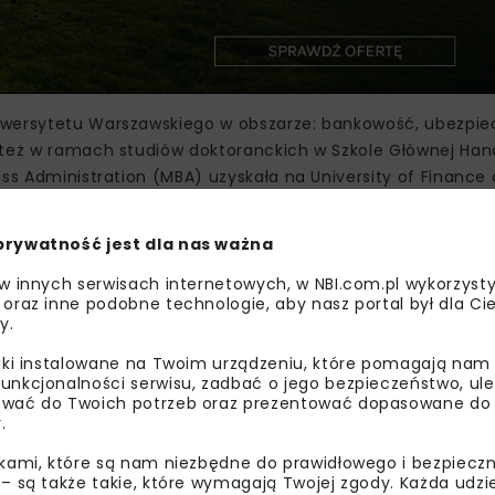
iwersytetu Warszawskiego w obszarze: bankowość, ubezpie
 też w ramach studiów doktoranckich w Szkole Głównej Han
ess Administration (MBA) uzyskała na University of Finance
ma doświadczenie w zakresie pełnienia funkcji zarządcz
 i transportu kolejowego, jak również kierowanie podmiotam
prywatność jest dla nas ważna
 w innych serwisach internetowych, w NBI.com.pl wykorzysty
ziało szeroki zakres inwestycji infrastrukturalnych w rozbu
 oraz inne podobne technologie, aby nasz portal był dla Cie
y.
raz powstanie nowych. Do 2030 roku spółka zainwestuje 2,6
mi postojowymi i bocznicami kolejowymi, a także 32 punk
liki instalowane na Twoim urządzeniu, które pomagają nam
ści w obiektach udostępnionych PKP Intercity. Unowocześn
unkcjonalności serwisu, zadbać o jego bezpieczeństwo, ul
wać do Twoich potrzeb oraz prezentować dopasowane do Ci
któw – będą one podzielone na trzy kategorie, dostosowane
.
borowe w danej lokalizacji pod kątem realizacji rozkładu j
i zoptymalizowanie przygotowania pociągów do tras.
ikami, które są nam niezbędne do prawidłowego i bezpieczn
 – są także takie, które wymagają Twojej zgody. Każda udz