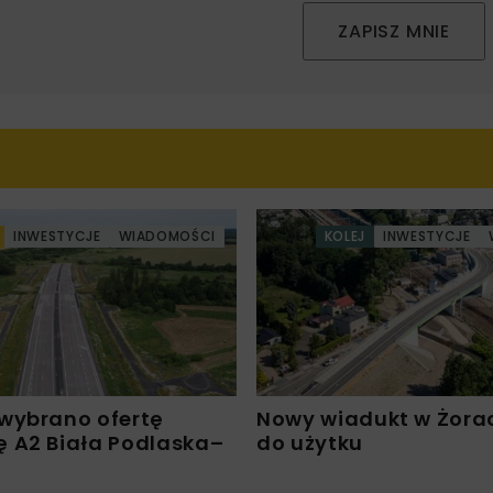
ZAPISZ MNIE
INWESTYCJE
WIADOMOŚCI
KOLEJ
INWESTYCJE
wybrano ofertę
Nowy wiadukt w Żora
 A2 Biała Podlaska–
do użytku