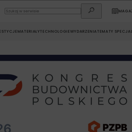
MAGAZ
ESTYCJE
MATERIAŁY
TECHNOLOGIE
WYDARZENIA
TEMATY SPECJA