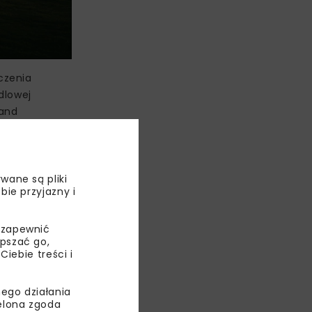
czenia
dlowej
 and
ych zarówno
i należącymi
wane są pliki
dowę
bie przyjazny i
 mld zł,
tami
 zapewnić
ienie
epszać go,
ebie treści i
azdy.
ego działania
ielona zgoda