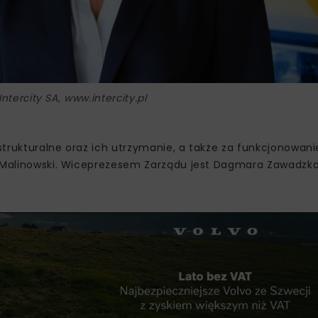
Intercity SA, www.intercity.pl
trukturalne oraz ich utrzymanie, a także za funkcjonowani
sz Malinowski. Wiceprezesem Zarządu jest Dagmara Zawadzka