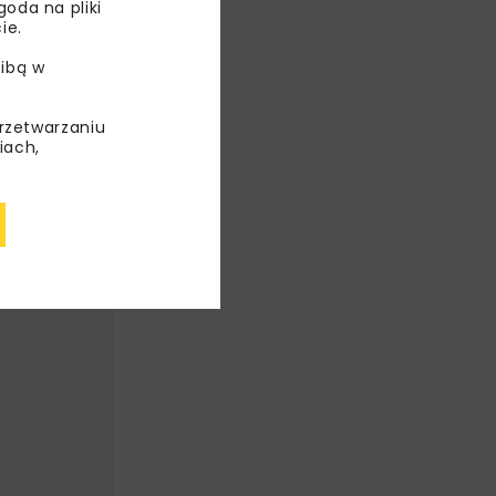
oda na pliki
ie.
ITY
ibą w
przetwarzaniu
iach,