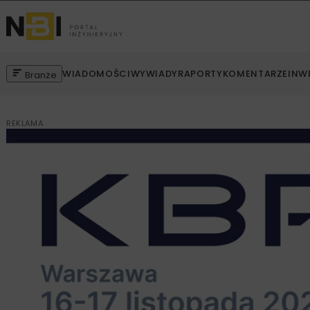
WIADOMOŚCI
WYWIADY
RAPORTY
KOMENTARZE
INW
Branże
REKLAMA