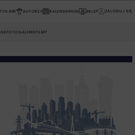
ZALOGUJ SIĘ
YN NBI
AUTORZY
KALENDARIUM
SKLEP
LNE
FOTOGALERIE
FILMY