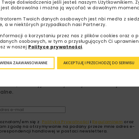
 Twoje doświadczenia jeśli jesteś naszym Użytkownikiem. Zg
 jest dobrowolna i można ją wycofać w dowolnym momenc
PKP INTERCITY
ZARZĄD PKP INTERC
tratorem Twoich danych osobowych jest nbi med!a z siedz
e, a w niektórych przypadkach nasi Partnerzy.
informacji o korzystaniu przez nas z plików cookies oraz o 
danych osobowych, w tym o przysługujących Ci uprawnien
esz w naszej
Polityce prywatności
.
bisz wiedzieć więcej?
WIENIA ZAAWANSOWANNE
AKCEPTUJĘ I PRZECHODZĘ DO SERWISU
sz się do newslettera aby otrzymywać od nas
psze informacje branżowe, zaproszenia na
zenia, atrakcyjne oferty i dedykowane akcje
alne.
oznałam/em się z
Polityką Prywatności
i
Regulaminem
oraz
am zgodę na otrzymywanie na podany przeze mnie adres e-
orespondencji handlowej w postaci newslettera.