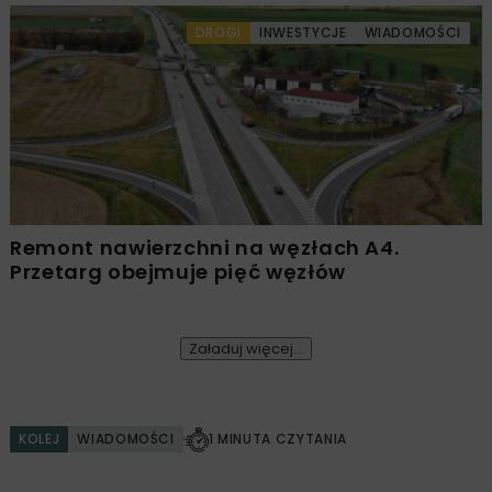
DROGI
INWESTYCJE
WIADOMOŚCI
Remont nawierzchni na węzłach A4.
Przetarg obejmuje pięć węzłów
Załaduj więcej...
KOLEJ
WIADOMOŚCI
1 MINUTA CZYTANIA