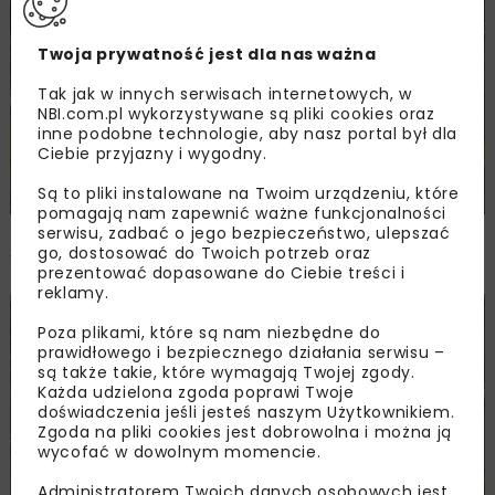
DROGI
INWESTYCJE
WIADOMOŚCI
Twoja prywatność jest dla nas ważna
Tak jak w innych serwisach internetowych, w
NBI.com.pl wykorzystywane są pliki cookies oraz
inne podobne technologie, aby nasz portal był dla
Ciebie przyjazny i wygodny.
Są to pliki instalowane na Twoim urządzeniu, które
pomagają nam zapewnić ważne funkcjonalności
serwisu, zadbać o jego bezpieczeństwo, ulepszać
Rozbudowa DW450 między Mirkowem a
go, dostosować do Twoich potrzeb oraz
Wieruszowem z dofinansowaniem UE
prezentować dopasowane do Ciebie treści i
reklamy.
DROGI
INWESTYCJE
WIADOMOŚCI
Poza plikami, które są nam niezbędne do
prawidłowego i bezpiecznego działania serwisu –
są także takie, które wymagają Twojej zgody.
Każda udzielona zgoda poprawi Twoje
doświadczenia jeśli jesteś naszym Użytkownikiem.
Zgoda na pliki cookies jest dobrowolna i można ją
wycofać w dowolnym momencie.
Administratorem Twoich danych osobowych jest