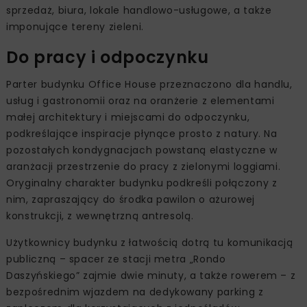
To zapowiedź wspólnej inwestycji firm z Grupy Echo
Investment i AFI Europe, odważnie stawiającej na
innowacyjne rozwiązania w zakresie zrównoważonego
rozwoju.
Office House to pierwszy budynek realizowany na 6,5-
hektarowej działce pomiędzy ulicami Towarową, Pańską
i Miedzianą. Powstający tu nowy fragment centrum
Warszawy docelowo obejmie, zgodnie z kompetencjami
inwestorów, mieszkania na wynajem długoterminowy i
sprzedaż, biura, lokale handlowo-usługowe, a także
imponujące tereny zieleni.
Do pracy i odpoczynku
Parter budynku Office House przeznaczono dla handlu,
usług i gastronomii oraz na oranżerie z elementami
małej architektury i miejscami do odpoczynku,