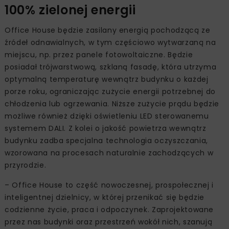
Jednocześnie, zastosowane technologie plasują Office
House wśród najbardziej zaawansowanych budynków w
Polsce pod względem rozwiązań prośrodowiskowych, w
tym w zakresie ograniczania śladu węglowego. To ważny
argument dla organizacji, które kierują się zasadami
ESG, także podczas wyboru siedziby – mówi Rafał
Mazurczak, członek zarządu Echo Investment.