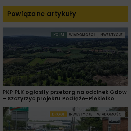
Powiązane artykuły
KOLEJ
WIADOMOŚCI
INWESTYCJE
PKP PLK ogłosiły przetarg na odcinek Gdów
– Szczyrzyc projektu Podłęże–Piekiełko
DROGI
INWESTYCJE
WIADOMOŚCI