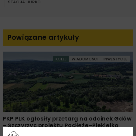
STACJA HURKO
Powiązane artykuły
KOLEJ
WIADOMOŚCI
INWESTYCJE
PKP PLK ogłosiły przetarg na odcinek Gdów
– Szczyrzyc projektu Podłęże–Piekiełko