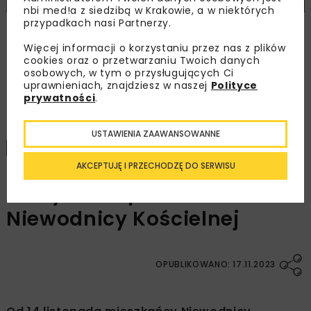
nbi med!a z siedzibą w Krakowie, a w niektórych
przypadkach nasi Partnerzy.
Remont nawierzchni na węzłach A4.
Przetarg obejmuje pięć węzłów
Więcej informacji o korzystaniu przez nas z plików
cookies oraz o przetwarzaniu Twoich danych
osobowych, w tym o przysługujących Ci
uprawnieniach, znajdziesz w naszej
Polityce
Załaduj więcej...
prywatności
.
USTAWIENIA ZAAWANSOWANNE
KOLEJ
TUNELE
WIADOMOŚCI
1 MINUTA CZYTANIA
AKCEPTUJĘ I PRZECHODZĘ DO SERWISU
Nowy tunel pod torami w
Niewodnicy Kościelnej
OPUBLIKOWANO: 17.11.2023