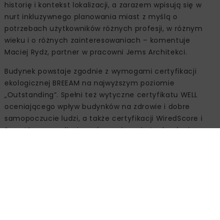
Wizualizacja: Biuro Prasowe Towarowa 22
100% zielonej energii
Office House będzie zasilany energią pochodzącą ze
źródeł odnawialnych, w tym częściowo wytwarzaną na
miejscu, np. przez panele fotowoltaiczne. Będzie
posiadał trójwarstwową, szklaną fasadę, która utrzyma
optymalną temperaturę wewnątrz budynku o każdej
porze roku, ograniczając zużycie energii potrzebnej do
chłodzenia lub ogrzewania. Niższe zużycie prądu będzie
możliwe również dzięki oświetleniu LED sterowanemu
systemem DALI. Z kolei o jakość powietrza wewnątrz
budynku zadba specjalna technologia oczyszczania,
wzorowana na procesach naturalnie zachodzących w
przyrodzie.