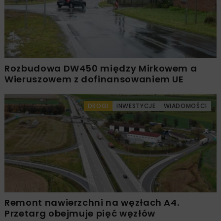
Rozbudowa DW450 między Mirkowem a
Wieruszowem z dofinansowaniem UE
DROGI
INWESTYCJE
WIADOMOŚCI
Remont nawierzchni na węzłach A4.
Przetarg obejmuje pięć węzłów