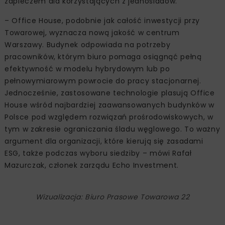
podkreślające inspiracje płynące prosto z natury. Na
pozostałych kondygnacjach powstaną elastyczne w
aranżacji przestrzenie do pracy z zielonymi loggiami.
Oryginalny charakter budynku podkreśli połączony z
nim, zapraszający do środka pawilon o ażurowej
konstrukcji, z wewnętrzną antresolą.
Użytkownicy budynku z łatwością dotrą tu komunikacją
publiczną – spacer ze stacji metra „Rondo
Daszyńskiego” zajmie dwie minuty, a także rowerem – z
bezpośrednim wjazdem na dedykowany parking z
zapleczem dla korzystających z jednośladów.
– Office House, podobnie jak całość inwestycji przy
Towarowej, wyznacza nową jakość w centrum
Warszawy. Budynek odpowiada na potrzeby
pracowników, którym biuro pomaga osiągnąć pełną
efektywność w modelu hybrydowym lub po
pełnowymiarowym powrocie do pracy stacjonarnej.