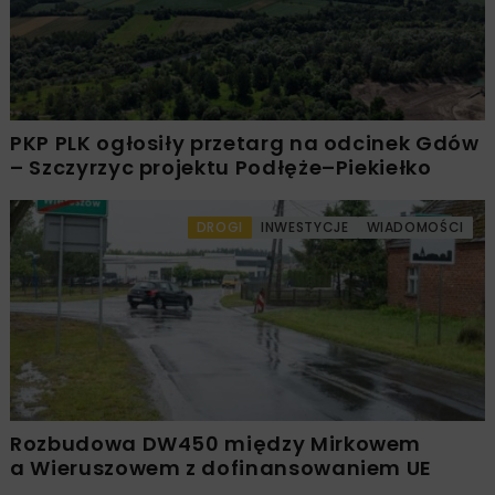
PKP PLK ogłosiły przetarg na odcinek Gdów
– Szczyrzyc projektu Podłęże–Piekiełko
DROGI
INWESTYCJE
WIADOMOŚCI
Rozbudowa DW450 między Mirkowem
a Wieruszowem z dofinansowaniem UE