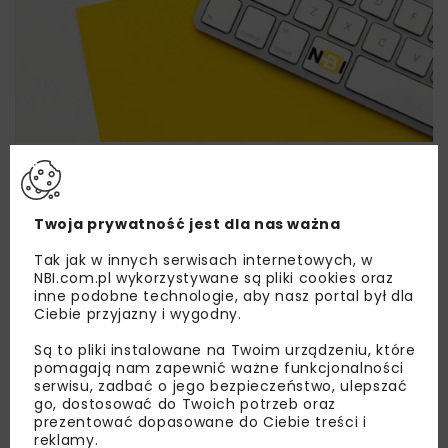
Lubisz wiedzieć więcej?
Zapisz się do newslettera aby otrzymywać od
Twoja prywatność jest dla nas ważna
nas najlepsze informacje branżowe,
zaproszenia na wydarzenia, atrakcyjne oferty i
Tak jak w innych serwisach internetowych, w
dedykowane akcje specjalne.
NBI.com.pl wykorzystywane są pliki cookies oraz
inne podobne technologie, aby nasz portal był dla
Ciebie przyjazny i wygodny.
Są to pliki instalowane na Twoim urządzeniu, które
pomagają nam zapewnić ważne funkcjonalności
Zapoznałam/em się z
Polityką Prywatności
i
Regulaminem
oraz wyrażam zgodę na otrzymywanie na
serwisu, zadbać o jego bezpieczeństwo, ulepszać
podany przeze mnie adres e-mail korespondencji
go, dostosować do Twoich potrzeb oraz
handlowej w postaci newslettera.
prezentować dopasowane do Ciebie treści i
reklamy.