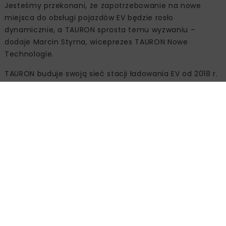
Jesteśmy przekonani, że zapotrzebowanie na nowe
miejsca do obsługi pojazdów EV będzie rosło
dynamicznie, a TAURON sprosta temu wyzwaniu –
dodaje Marcin Styrna, wiceprezes TAURON Nowe
Technologie.
TAURON buduje swoją sieć stacji ładowania EV od 2018 r.
Dziś ma ich już niemal 200, a kolejne urządzenia są na
bieżąco dołączane do sieci. W najbliższych tygodniach
pojawią się m.in. w Krakowie, Jordanowie czy Nowym
Sączu. Stacje TAURONA znajdują się w lokalizacjach
ogólnodostępnych i łatwych do znalezienia dzięki
aplikacji eTAURON – w centach miast, na osiedlach, przy
supermarketach, ważnych instytucjach, przy
autostradach. Najwięcej stacji z logo energetycznego
giganta znajduje się w woj. śląskim.
Działalność TAURON Nowe Technologie opiera się na
dostarczaniu nowoczesnych i przyjaznych środowisku