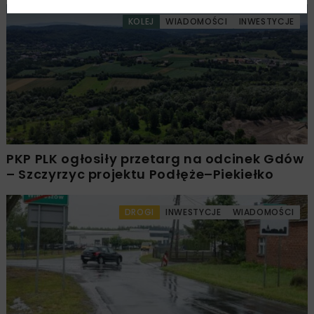
KOLEJ
WIADOMOŚCI
INWESTYCJE
PKP PLK ogłosiły przetarg na odcinek Gdów
– Szczyrzyc projektu Podłęże–Piekiełko
DROGI
INWESTYCJE
WIADOMOŚCI