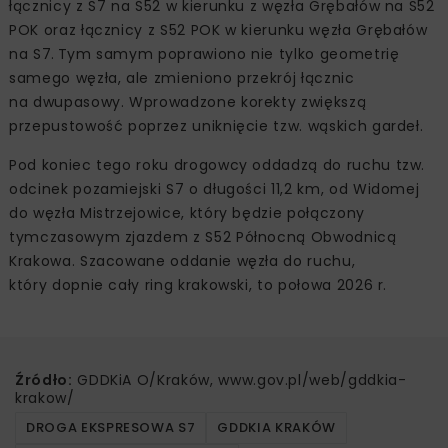
łącznicy z S7 na S52 w kierunku z węzła Grębałów na S52
POK oraz łącznicy z S52 POK w kierunku węzła Grębałów
na S7. Tym samym poprawiono nie tylko geometrię
samego węzła, ale zmieniono przekrój łącznic
na dwupasowy. Wprowadzone korekty zwiększą
przepustowość poprzez uniknięcie tzw. wąskich gardeł.
Pod koniec tego roku drogowcy oddadzą do ruchu tzw.
odcinek pozamiejski S7 o długości 11,2 km, od Widomej
do węzła Mistrzejowice, który będzie połączony
tymczasowym zjazdem z S52 Północną Obwodnicą
Krakowa. Szacowane oddanie węzła do ruchu,
który dopnie cały ring krakowski, to połowa 2026 r.
Źródło:
GDDKiA O/Kraków, www.gov.pl/web/gddkia-
krakow/
DROGA EKSPRESOWA S7
GDDKIA KRAKÓW