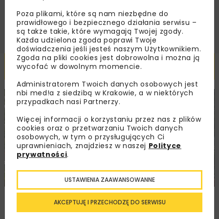
ZAPISZ MNIE
Poza plikami, które są nam niezbędne do
prawidłowego i bezpiecznego działania serwisu –
są także takie, które wymagają Twojej zgody.
Każda udzielona zgoda poprawi Twoje
doświadczenia jeśli jesteś naszym Użytkownikiem.
Zgoda na pliki cookies jest dobrowolna i można ją
Powiązane artykuły
wycofać w dowolnym momencie.
Administratorem Twoich danych osobowych jest
nbi med!a z siedzibą w Krakowie, a w niektórych
przypadkach nasi Partnerzy.
KOLEJ
MOSTY
INWESTYCJE
WIADOMOŚCI
Więcej informacji o korzystaniu przez nas z plików
cookies oraz o przetwarzaniu Twoich danych
osobowych, w tym o przysługujących Ci
uprawnieniach, znajdziesz w naszej
Polityce
prywatności
.
USTAWIENIA ZAAWANSOWANNE
Modernizacja stacji kolejowej w Limanowej
AKCEPTUJĘ I PRZECHODZĘ DO SERWISU
dobiega końca