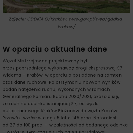
Zdjęcie: GDDKiA O/Kraków, www.gov.pl/web/gddkia-
krakow/
W oparciu o aktualne dane
Węzeł Mistrzejowice projektowany był
przez poprzedniego wykonawcę drogi ekspresowej S7
Widoma – Kraków, w oparciu o posiadane na tamten
czas dane ruchowe. Po otrzymaniu nowych wyników
badań natężenia ruchu, wykonanych w ramach
Generalnego Pomiaru Ruchu 2020/2021, okazało się,
że ruch na odcinku istniejącej S7, od węzła
autostradowego Kraków Bieżanów do węzła Kraków
Przewóz, wzrósł w ciągu 5 lat o 145 proc. Natomiast
od 27 do 100 proc. – w zależności od badanego odcinka
– wzrósł w tym czasie ruch na A4 Południowej