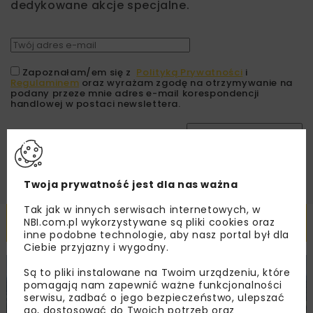
dedykowane akcje specjalne.
Zapoznałam/em się z
Polityką Prywatności
i
Regulaminem
oraz wyrażam zgodę na otrzymywanie na
podany przeze mnie adres e-mail korespondencji
handlowej w postaci newslettera.
ZAPISZ MNIE
Twoja prywatność jest dla nas ważna
Tak jak w innych serwisach internetowych, w
Powiązane artykuły
NBI.com.pl wykorzystywane są pliki cookies oraz
inne podobne technologie, aby nasz portal był dla
Ciebie przyjazny i wygodny.
Są to pliki instalowane na Twoim urządzeniu, które
KOLEJ
WIADOMOŚCI
INWESTYCJE
pomagają nam zapewnić ważne funkcjonalności
serwisu, zadbać o jego bezpieczeństwo, ulepszać
go, dostosować do Twoich potrzeb oraz