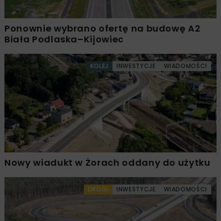
Ponownie wybrano ofertę na budowę A2
Biała Podlaska–Kijowiec
KOLEJ
INWESTYCJE
WIADOMOŚCI
Nowy wiadukt w Żorach oddany do użytku
DROGI
INWESTYCJE
WIADOMOŚCI