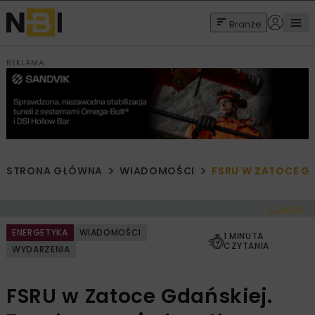
Branże
REKLAMA
STRONA GŁÓWNA
WIADOMOŚCI
FSRU W ZATOCE G
< Cofnij
ENERGETYKA
WIADOMOŚCI
1 MINUTA
CZYTANIA
WYDARZENIA
FSRU w Zatoce Gdańskiej.