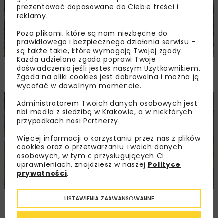
prezentować dopasowane do Ciebie treści i
reklamy.
Poza plikami, które są nam niezbędne do
prawidłowego i bezpiecznego działania serwisu –
są także takie, które wymagają Twojej zgody.
Każda udzielona zgoda poprawi Twoje
PKP PLK ogłosiły przetarg na odcinek Gdów
doświadczenia jeśli jesteś naszym Użytkownikiem.
– Szczyrzyc projektu Podłęże–Piekiełko
Zgoda na pliki cookies jest dobrowolna i można ją
wycofać w dowolnym momencie.
Administratorem Twoich danych osobowych jest
DROGI
INWESTYCJE
WIADOMOŚCI
nbi med!a z siedzibą w Krakowie, a w niektórych
przypadkach nasi Partnerzy.
Więcej informacji o korzystaniu przez nas z plików
cookies oraz o przetwarzaniu Twoich danych
osobowych, w tym o przysługujących Ci
uprawnieniach, znajdziesz w naszej
Polityce
prywatności
.
Rozbudowa DW450 między Mirkowem
USTAWIENIA ZAAWANSOWANNE
a Wieruszowem z dofinansowaniem UE