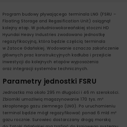
Program budowy pływającego terminala LNG (FSRU –
Floating Storage and Regasification Unit) osiągnął
kolejny etap. W południowokoreańskiej stoczni HD
Hyundai Heavy Industries zwodowano jednostkę
regazyfikacyjną, która będzie częścią terminala
w Zatoce Gdańskiej. Wodowanie oznacza zakończenie
głównych prac konstrukcyjnych kadłuba i przejście
inwestycji do kolejnych etapów wyposażenia
oraz integracji systemów technicznych.
Parametry jednostki FSRU
Jednostka ma około 295 m długości i 46 m szerokości.
Zbiorniki umożliwią magazynowanie 170 tys. m³
skroplonego gazu ziemnego (LNG). Po uruchomieniu
terminal będzie mógł regazyfikować ponad 6 mld m³
gazu rocznie. Surowiec dostarczany drogą morską
do Zatoki Gdańskiej ma trafiać do krajowego systemu