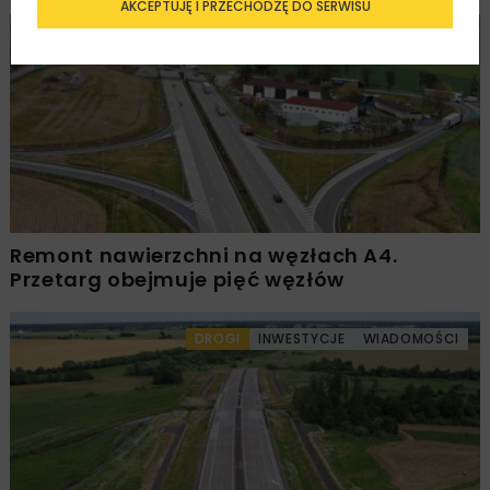
AKCEPTUJĘ I PRZECHODZĘ DO SERWISU
DROGI
INWESTYCJE
WIADOMOŚCI
Remont nawierzchni na węzłach A4.
Przetarg obejmuje pięć węzłów
DROGI
INWESTYCJE
WIADOMOŚCI