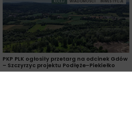
KOLEJ
WIADOMOŚCI
INWESTYCJE
PKP PLK ogłosiły przetarg na odcinek Gdów
– Szczyrzyc projektu Podłęże–Piekiełko
DROGI
INWESTYCJE
WIADOMOŚCI