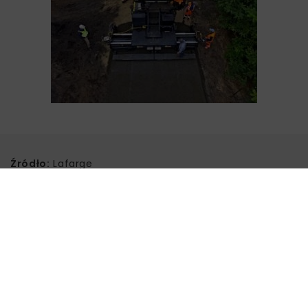
Źródło:
Lafarge
BETON WAŁOWANY
INFRASTRUKTURA DROGOWA
LAFARGE
Powiązane artykuły