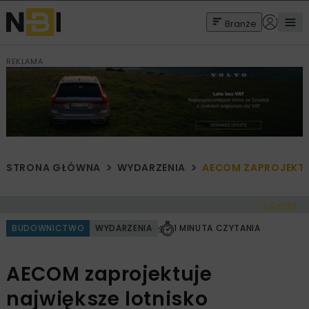
Branże
REKLAMA
STRONA GŁÓWNA
WYDARZENIA
AECOM ZAPROJEKTUJ
< Cofnij
BUDOWNICTWO
WYDARZENIA
1 MINUTA CZYTANIA
AECOM zaprojektuje
największe lotnisko