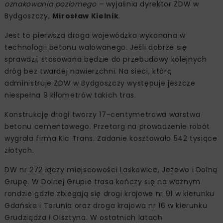
oznakowania poziomego –
wyjaśnia dyrektor ZDW w
Bydgoszczy,
Mirosław Kielnik
.
Jest to pierwsza droga wojewódzka wykonana w
technologii betonu wałowanego. Jeśli dobrze się
sprawdzi, stosowana będzie do przebudowy kolejnych
dróg bez twardej nawierzchni. Na sieci, którą
administruje ZDW w Bydgoszczy występuje jeszcze
niespełna 9 kilometrów takich tras.
Konstrukcję drogi tworzy 17-centymetrowa warstwa
betonu cementowego. Przetarg na prowadzenie robót
wygrała firma Kic Trans. Zadanie kosztowało 542 tysiące
złotych.
DW nr 272 łączy miejscowości Laskowice, Jeżewo i Dolną
Grupę. W Dolnej Grupie trasa kończy się na ważnym
rondzie gdzie zbiegają się drogi krajowe nr 91 w kierunku
Gdańska i Torunia oraz droga krajowa nr 16 w kierunku
Grudziądza i Olsztyna. W ostatnich latach