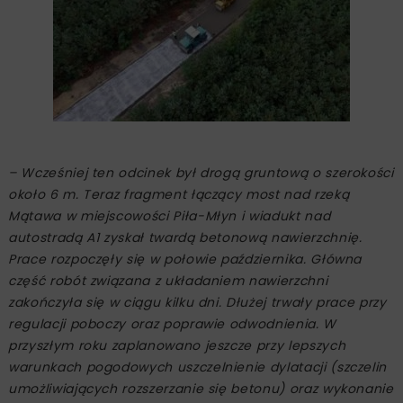
– Wcześniej ten odcinek był drogą gruntową o szerokości
około 6 m. Teraz fragment łączący most nad rzeką
Mątawa w miejscowości Piła-Młyn i wiadukt nad
autostradą A1 zyskał twardą betonową nawierzchnię.
Prace rozpoczęły się w połowie października. Główna
część robót związana z układaniem nawierzchni
zakończyła się w ciągu kilku dni. Dłużej trwały prace przy
regulacji poboczy oraz poprawie odwodnienia. W
przyszłym roku zaplanowano jeszcze przy lepszych
warunkach pogodowych uszczelnienie dylatacji (szczelin
umożliwiających rozszerzanie się betonu) oraz wykonanie