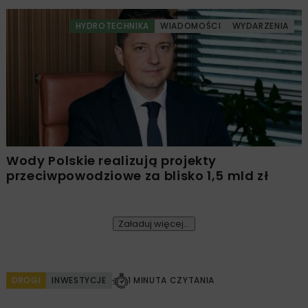
HYDROTECHNIKA
WIADOMOŚCI
WYDARZENIA
Wody Polskie realizują projekty
przeciwpowodziowe za blisko 1,5 mld zł
Załaduj więcej...
DROGI
INWESTYCJE
1 MINUTA CZYTANIA