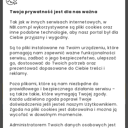
dedykowane akcje specjalne.
Twoja prywatność jest dla nas ważna
Tak jak w innych serwisach internetowych, w
NBI.com.pl wykorzystywane są pliki cookies oraz
Zapoznałam/em się z
Polityką Prywatności
i
inne podobne technologie, aby nasz portal był dla
Regulaminem
oraz wyrażam zgodę na otrzymywanie na
Ciebie przyjazny i wygodny.
podany przeze mnie adres e-mail korespondencji
handlowej w postaci newslettera.
Są to pliki instalowane na Twoim urządzeniu, które
pomagają nam zapewnić ważne funkcjonalności
ZAPISZ MNIE
serwisu, zadbać o jego bezpieczeństwo, ulepszać
go, dostosować do Twoich potrzeb oraz
prezentować dopasowane do Ciebie treści i
reklamy.
Poza plikami, które są nam niezbędne do
prawidłowego i bezpiecznego działania serwisu –
Powiązane artykuły
są także takie, które wymagają Twojej zgody.
Każda udzielona zgoda poprawi Twoje
doświadczenia jeśli jesteś naszym Użytkownikiem.
Zgoda na pliki cookies jest dobrowolna i można ją
BUDOWNICTWO
DROGI
WYDARZENIA
wycofać w dowolnym momencie.
Administratorem Twoich danych osobowych jest