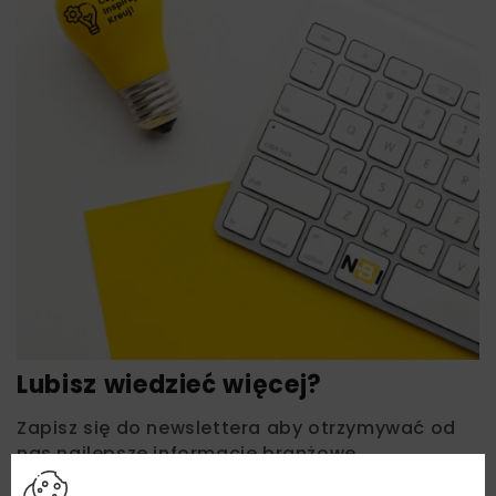
Lubisz wiedzieć więcej?
Zapisz się do newslettera aby otrzymywać od
nas najlepsze informacje branżowe,
zaproszenia na wydarzenia, atrakcyjne oferty i