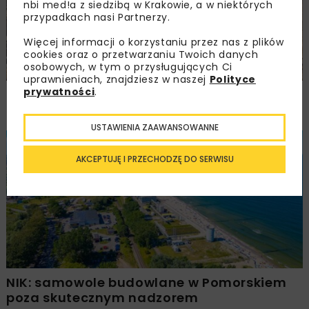
nbi med!a z siedzibą w Krakowie, a w niektórych
przypadkach nasi Partnerzy.
Więcej informacji o korzystaniu przez nas z plików
cookies oraz o przetwarzaniu Twoich danych
osobowych, w tym o przysługujących Ci
uprawnieniach, znajdziesz w naszej
Polityce
prywatności
.
Trzuskawica wzmacnia pozycję na rynku
kruszyw poprzez połączenie z Tribag
USTAWIENIA ZAAWANSOWANNE
BUDOWNICTWO
WIADOMOŚCI
WYDARZENIA
AKCEPTUJĘ I PRZECHODZĘ DO SERWISU
NIK: samowole budowlane w Pomorskiem
poza skutecznym nadzorem