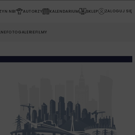
ZALOGUJ SIĘ
YN NBI
AUTORZY
KALENDARIUM
SKLEP
LNE
FOTOGALERIE
FILMY