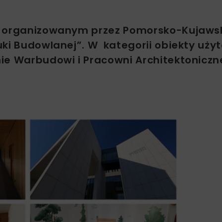
w organizowanym przez Pomorsko-Kujaws
ki Budowlanej”. W kategorii obiekty uży
e Warbudowi i Pracowni Architektoniczne