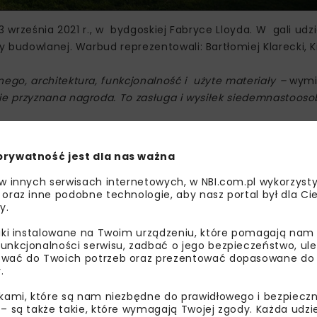
 września 2021 r., w bydgoskiej Fabryce Lloyda. W gali udzia
budowlanej. Warbud reprezentowali: Bartłomiej Klarecki, K
go, architektura, funkcjonalność i użyte materiały –
wymi
ie przyznana nagroda. To zasługa i wysiłek siedemnastooso
 okazji 25-lecia działalności Pomorsko-Kujawskiej Izby Bud
prywatność jest dla nas ważna
 w innych serwisach internetowych, w NBI.com.pl wykorzysty
 oraz inne podobne technologie, aby nasz portal był dla Cie
y.
WAR
liki instalowane na Twoim urządzeniu, które pomagają nam
unkcjonalności serwisu, zadbać o jego bezpieczeństwo, ul
wać do Twoich potrzeb oraz prezentować dopasowane do Ci
.
bisz wiedzieć więcej?
ikami, które są nam niezbędne do prawidłowego i bezpieczn
 – są także takie, które wymagają Twojej zgody. Każda udz