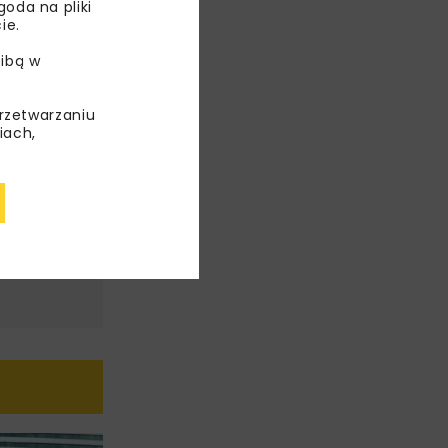
oda na pliki
ie.
ibą w
przetwarzaniu
iach,