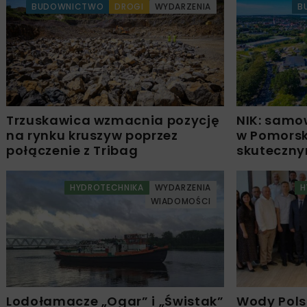
BUDOWNICTWO
DROGI
WYDARZENIA
B
Trzuskawica wzmacnia pozycję
NIK: samo
na rynku kruszyw poprzez
w Pomors
połączenie z Tribag
skuteczn
HYDROTECHNIKA
WYDARZENIA
H
WIADOMOŚCI
Lodołamacze „Ogar” i „Świstak”
Wody Pols