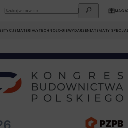
MAGAZ
ESTYCJE
MATERIAŁY
TECHNOLOGIE
WYDARZENIA
TEMATY SPECJA