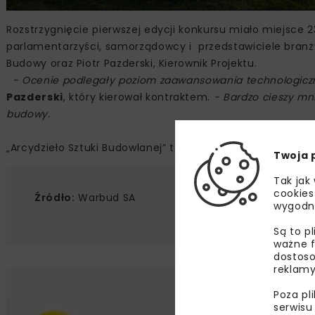
Rozstrzygnięcie pierwszej edycji konkursu miało miejsce 23
parlamentarzyści, samorządowcy i przedstawiciele branży 
Budowy oraz Piotr Pazderski, Kierownik Projektu.
- Ocenie podlegały poziom zaawansowania technologiczne
Pazderski
, który kierował kontraktem.
- Bardzo cieszy mn
budowy.
„Arcydzieło Sztuki Budowlanej” to konkurs zorganizowany z
Twoja 
Tak jak
cookies
Źródło:
Warbud SA
wygodn
Są to p
ważne f
dostoso
reklamy
Lu
Poza pl
serwisu