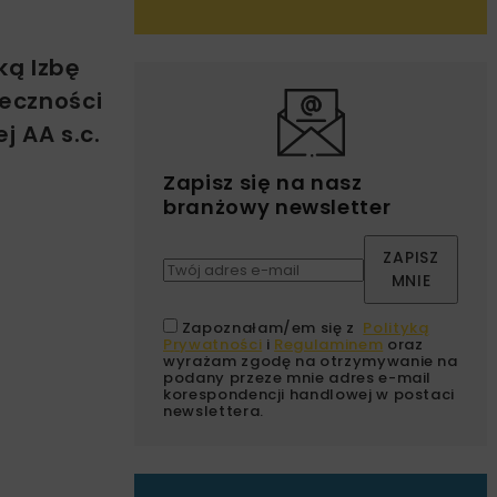
ką Izbę
teczności
j AA s.c.
Zapisz się na nasz
branżowy newsletter
ZAPISZ
MNIE
Zapoznałam/em się z
Polityką
Prywatności
i
Regulaminem
oraz
wyrażam zgodę na otrzymywanie na
podany przeze mnie adres e-mail
korespondencji handlowej w postaci
newslettera.