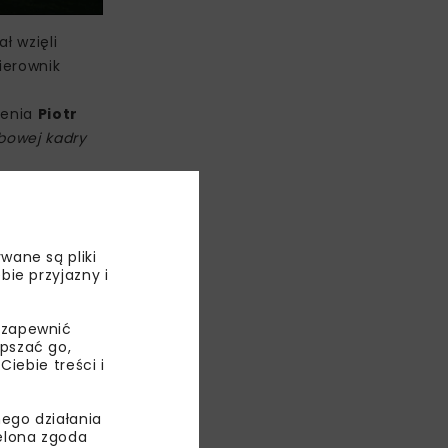
ł wzięli
ierownik
enia
Piotr
bowej kadry
ownictwa.
wane są pliki
bie przyjazny i
BUD
 zapewnić
epszać go,
ebie treści i
ego działania
ielona zgoda