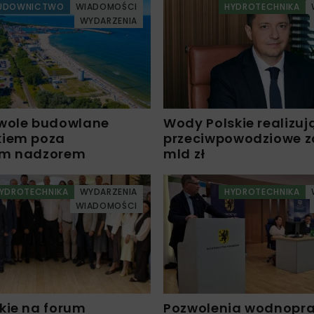
UDOWNICTWO
WIADOMOŚCI
HYDROTECHNIKA
WYDARZENIA
wole budowlane
Wody Polskie realizuj
kiem poza
przeciwpowodziowe za 
ym nadzorem
mld zł
YDROTECHNIKA
WYDARZENIA
HYDROTECHNIKA
WIADOMOŚCI
kie na forum
Pozwolenia wodnopr