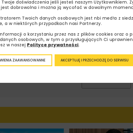
 Twoje doświadczenia jeśli jesteś naszym Użytkownikiem. Zg
sz się do newslettera aby otrzymywać od nas
 jest dobrowolna i można ją wycofać w dowolnym momenc
psze informacje branżowe, zaproszenia na
tratorem Twoich danych osobowych jest nbi med!a z siedz
zenia, atrakcyjne oferty i dedykowane akcje
e, a w niektórych przypadkach nasi Partnerzy.
alne.
informacji o korzystaniu przez nas z plików cookies oraz o 
danych osobowych, w tym o przysługujących Ci uprawnien
esz w naszej
Polityce prywatności
.
oznałam/em się z
Polityką Prywatności
i
Regulaminem
oraz
am zgodę na otrzymywanie na podany przeze mnie adres e-
WIENIA ZAAWANSOWANNE
AKCEPTUJĘ I PRZECHODZĘ DO SERWISU
orespondencji handlowej w postaci newslettera.
ZAPISZ MNIE