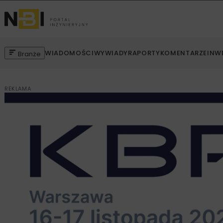
WIADOMOŚCI
WYWIADY
RAPORTY
KOMENTARZE
INW
Branże
REKLAMA