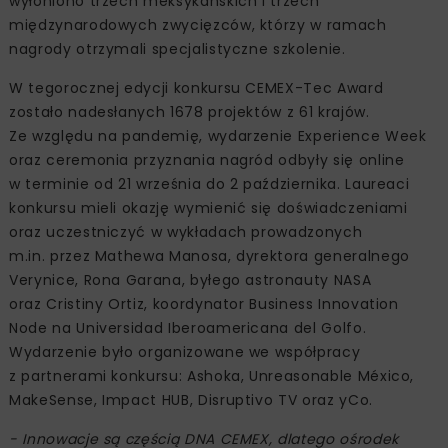
wyłoniono trzech meksykańskich i trzech
międzynarodowych zwycięzców, którzy w ramach
nagrody otrzymali specjalistyczne szkolenie.
W tegorocznej edycji konkursu CEMEX-Tec Award
zostało nadesłanych 1678 projektów z 61 krajów.
Ze względu na pandemię, wydarzenie Experience Week
oraz ceremonia przyznania nagród odbyły się online
w terminie od 21 września do 2 października. Laureaci
konkursu mieli okazję wymienić się doświadczeniami
oraz uczestniczyć w wykładach prowadzonych
m.in. przez Mathewa Manosa, dyrektora generalnego
Verynice, Rona Garana, byłego astronauty NASA
oraz Cristiny Ortiz, koordynator Business Innovation
Node na Universidad Iberoamericana del Golfo.
Wydarzenie było organizowane we współpracy
z partnerami konkursu: Ashoka, Unreasonable México,
MakeSense, Impact HUB, Disruptivo TV oraz yCo.
- Innowacje są częścią DNA CEMEX, dlatego ośrodek