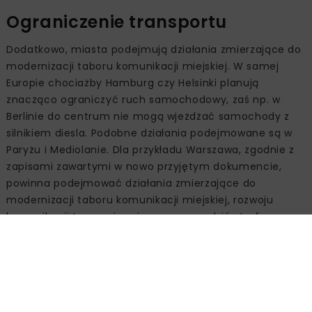
Ograniczenie transportu
Dodatkowo, miasta podejmują działania zmierzające do
modernizacji taboru komunikacji miejskiej. W samej
Europie chociażby Hamburg czy Helsinki planują
znacząco ograniczyć ruch samochodowy, zaś np. w
Berlinie do centrum nie mogą wjeżdżać samochody z
silnikiem diesla. Podobne działania podejmowane są w
Paryżu i Mediolanie. Dla przykładu Warszawa, zgodnie z
zapisami zawartymi w nowo przyjętym dokumencie,
powinna podejmować działania zmierzające do
modernizacji taboru komunikacji miejskiej, rozwoju
komunikacji tramwajowej oraz wprowadzić strefy
ograniczonego transportu do 2026 r.
Wsparcie termomodernizacji
To duża ulga dla właścicieli lub współwłaścicieli
jednorodzinnych budynków mieszkalnych. Kwota