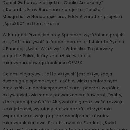
Daniel Gutiérrez z projektu „Ocalić Amazonię”
z Kolumbii, Eimy Barahona z projektu „TeleSan
Mosquitia” w Hondurasie oraz Eddy Alvarado z projektu
„Agro360” na Dominikanie.
W kategorii Przedsiębiorcy Społeczni wyróżniono projekt
pt. „Caffe Aktywni”, którego liderem jest Jolanta Rychlik
z Fundacji „Świat Wrażliwy” z Gdańska. To pierwszy
projekt z Polski, który znalazł się w finale
międzynarodowego konkursu CEMEX.
Celem inicjatywy „Caffe Aktywni” jest aktywizacja
dwóch grup społecznych: osób w wieku senioralnym
oraz osób z niepełnosprawnościami, poprzez wspólne
aktywności związane z prowadzeniem kawiarni. Osoby,
które pracują w Caffe Aktywni mają możliwość rozwoju
umiejętności, wymiany doświadczeń i otrzymania
wsparcia w rozwoju poprzez współpracę, również
międzypokoleniową. Przedstawiciele Fundacji „Świat
Wrażliwy” uczestniczyli w międzynarodowym wydarzeniu