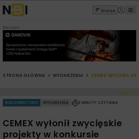
Branże
REKLAMA
STRONA GŁÓWNA
WYDARZENIA
CEMEX WYŁONIŁ ZW
< Cofnij
BUDOWNICTWO
WYDARZENIA
3 MINUTY CZYTANIA
CEMEX wyłonił zwycięskie
projekty w konkursie