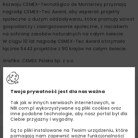
Rozwoju CEMEX-Tecnológico de Monterrey przyznają
nagrodę CEMEX-Tec Award, aby wspierać projekty
społeczne o dużym oddziaływaniu, które promują wzrost
gospodarczy i zaangażowanie społeczne, z naciskiem
na ochronę zasobów naturalnych na całym świecie.
W ciągu 10 lat nagrodę CEMEX-Tec Award otrzymało
łącznie 5443 projektów z 90 krajów na całym świecie.
Grafika: CEMEX Polska Sp. z o.o.
Źródło:
CEMEX Polska Sp. z o.o.
Twoja prywatność jest dla nas ważna
CEMEX POLSKA
FUNDACJA „ŚWIAT WRAŻLIWY”
Tak jak w innych serwisach internetowych, w
NBI.com.pl wykorzystywane są pliki cookies oraz
inne podobne technologie, aby nasz portal był dla
Ciebie przyjazny i wygodny.
Są to pliki instalowane na Twoim urządzeniu, które
pomagają nam zapewnić ważne funkcjonalności