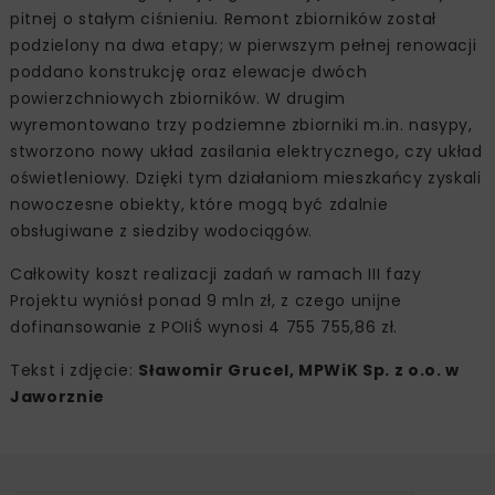
pitnej o stałym ciśnieniu. Remont zbiorników został
podzielony na dwa etapy; w pierwszym pełnej renowacji
poddano konstrukcję oraz elewacje dwóch
powierzchniowych zbiorników. W drugim
wyremontowano trzy podziemne zbiorniki m.in. nasypy,
stworzono nowy układ zasilania elektrycznego, czy układ
oświetleniowy. Dzięki tym działaniom mieszkańcy zyskali
nowoczesne obiekty, które mogą być zdalnie
obsługiwane z siedziby wodociągów.
Całkowity koszt realizacji zadań w ramach III fazy
Projektu wyniósł ponad 9 mln zł, z czego unijne
dofinansowanie z POIiŚ wynosi 4 755 755,86 zł.
Tekst i zdjęcie:
Sławomir Grucel, MPWiK Sp. z o.o. w
Jaworznie