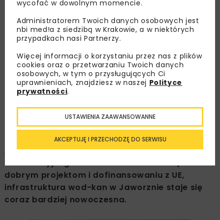
wycofać w dowolnym momencie.
Administratorem Twoich danych osobowych jest
Modernizacja i rozbudowa
nbi med!a z siedzibą w Krakowie, a w niektórych
przypadkach nasi Partnerzy.
systemu kanalizacyjnego
Więcej informacji o korzystaniu przez nas z plików
miasta Jaworzna – faza III
cookies oraz o przetwarzaniu Twoich danych
osobowych, w tym o przysługujących Ci
uprawnieniach, znajdziesz w naszej
Polityce
prywatności
.
OPUBLIKOWANO: 15.04.2015
USTAWIENIA ZAAWANSOWANNE
Zakończyły się prace remontowo-budowlane
związane z realizacją III fazy projektu
AKCEPTUJĘ I PRZECHODZĘ DO SERWISU
„Modernizacja i rozbudowa systemu
kanalizacyjnego miasta Jaworzna”. Dzięki
dobrym projektom i dofinansowaniu z UE,
infrastruktura wod-kan w Jaworznie staje się
coraz bardziej nowoczesna.