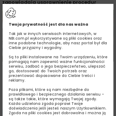
zapowiadają usprawnienie procedur
HYDROTECHNIKA
WYDARZENIA
WIADOMOŚCI
Twoja prywatność jest dla nas ważna
Tak jak w innych serwisach internetowych, w
NBI.com.pl wykorzystywane są pliki cookies oraz
inne podobne technologie, aby nasz portal był dla
Ciebie przyjazny i wygodny.
Są to pliki instalowane na Twoim urządzeniu, które
pomagają nam zapewnić ważne funkcjonalności
serwisu, zadbać o jego bezpieczeństwo, ulepszać
Wody Polskie i Straż Graniczna rozmawiały
go, dostosować do Twoich potrzeb oraz
o współpracy na Bugu
prezentować dopasowane do Ciebie treści i
reklamy.
Poza plikami, które są nam niezbędne do
Załaduj więcej...
prawidłowego i bezpiecznego działania serwisu –
są także takie, które wymagają Twojej zgody.
Każda udzielona zgoda poprawi Twoje
doświadczenia jeśli jesteś naszym Użytkownikiem.
WOD-KAN
INWESTYCJE
1 MINUTA CZYTANIA
Zgoda na pliki cookies jest dobrowolna i można ją