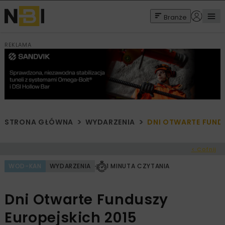
Branże
REKLAMA
STRONA GŁÓWNA
WYDARZENIA
DNI OTWARTE FUND
< Cofnij
WOD-KAN
WYDARZENIA
1 MINUTA CZYTANIA
Dni Otwarte Funduszy
Europejskich 2015