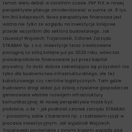
temat wielu debat w ostatnim czasie. PKP PLK w nowej
perspektywie planuje zmodernizować w sumie ok. 6 tys.
km linii kolejowych. Nowa perspektywa finansowa jest
ważna nie tylko ze względu na inwestycje kolejowe
przede wszystkim dla sektora budowlanego. Jak
zauważył Wojciech Trojanowski, Członek Zarządu
STRABAG Sp. z o.o. inwestycje teraz zrealizowane
pociągną za sobą kolejne już po 2020 roku, wówczas
prawdopodobnie finansowane już przez kapitał
prywatny. To dość dobrze zakreślająca się przyszłość nie
tylko dla budownictwa infrastrukturalnego, ale też
kubaturowego czy centrów logistycznych. Tam gdzie
budowano drogi widać już dzisiaj ożywienie gospodarcze
generowane właśnie rozwojem infrastruktury
komunikacyjnej. W nowej perspektywie może być
podobnie, o ile – jak podnosił członek zarządu STRABAG
– poradzimy sobie z barierami np. z rozkładem ryzyk w
procesie inwestycyjnym. Jak wyjaśniał Wojciech
Trojanowski porównanie z innymi krajami wypada pod