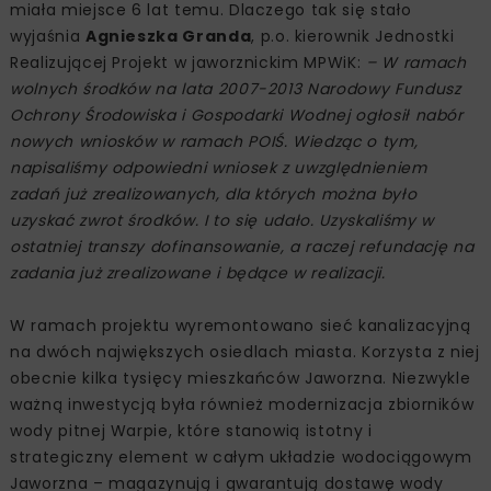
miała miejsce 6 lat temu. Dlaczego tak się stało
wyjaśnia
Agnieszka Granda
, p.o. kierownik Jednostki
Realizującej Projekt w jaworznickim MPWiK:
– W ramach
wolnych środków na lata 2007-2013 Narodowy Fundusz
Ochrony Środowiska i Gospodarki Wodnej ogłosił nabór
nowych wniosków w ramach POIŚ. Wiedząc o tym,
napisaliśmy odpowiedni wniosek z uwzględnieniem
zadań już zrealizowanych, dla których można było
uzyskać zwrot środków. I to się udało. Uzyskaliśmy w
ostatniej transzy dofinansowanie, a raczej refundację na
zadania już zrealizowane i będące w realizacji.
W ramach projektu wyremontowano sieć kanalizacyjną
na dwóch największych osiedlach miasta. Korzysta z niej
obecnie kilka tysięcy mieszkańców Jaworzna. Niezwykle
ważną inwestycją była również modernizacja zbiorników
wody pitnej Warpie, które stanowią istotny i
strategiczny element w całym układzie wodociągowym
Jaworzna – magazynują i gwarantują dostawę wody