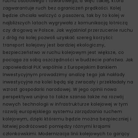
ruchu osobowego i towarowego, a więc takiej, która
zagwarantuje ruch bez ograniczeń prędkości. Kolej
będzie chciała walczyć o pasażera, tak by to kolej w
najbliższych latach wygrywała z komunikacją lotniczą
czy drogową w Polsce. Jak wyjaśniał przerzucenie ruchu
z dróg na kolej pozwoli uzyskać szereg korzyści:
transport kolejowy jest bardziej ekologiczny,
bezpieczeństwo w ruchu kolejowym jest większe, co
pociąga za sobą oszczędności w budżecie państwa. Jak
zapowiedział PLK wspólnie z Europejskim Bankiem
Inwestycyjnym prowadzimy analizę tego jak nakłady
inwestycyjne na kolei będą się zwracały i przekładały na
wzrost gospodarki narodowej. W jego opinii nowa
perspektywa unijna to także szansa także na rozwój
nowych technologii w infrastrukturze kolejowej w tym
rozwój europejskiego systemu zarządzania ruchem
kolejowym, dzięki któremu będzie można bezpieczniej i
łatwiej podróżować pomiędzy różnymi krajami
członkowskimi. Modernizacja linii kolejowych to gorący