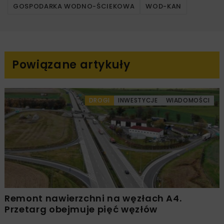
GOSPODARKA WODNO-ŚCIEKOWA
WOD-KAN
Powiązane artykuły
DROGI
INWESTYCJE
WIADOMOŚCI
Remont nawierzchni na węzłach A4.
Przetarg obejmuje pięć węzłów