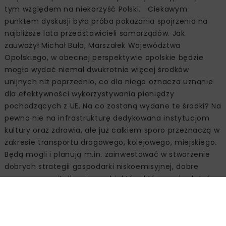
tym względem na niekorzyść Polski. Ciekawym
punktem dyskusji była próba pokazania spojrzenia na
najbliższe lata przedstawicieli samorządów. Jak
zauważył Michał Buła, Marszałek Województwa
Opolskiego, w obecnej perspektywie opolskie będzie
mogło wydać niemal dwukrotnie więcej środków
unijnych niż poprzednio, co dla niego oznacza uznanie
dla efektywności wykorzystywania pieniędzy
pochodzących z UE. Na co zostaną wydane te środki? Na
pewno nie na infrastrukturę dedykowana instytucjom
kultury oraz zdrowia, ale już całkiem sporo przeznaczą w
zakresie transportu drogowego, kolejowego, miejskiego.
Będą mogli i planują m.in. zainwestować w stworzenie
dobrych strategii gospodarki niskoemisyjnej, dobre
programy rewitalizacji np. obiektów, które mają służyć
ludziom, a nie tylko zdobieniu miasta. Jak zapewniał –
dostali większe pieniądze i wykorzystają je najlepiej jak
potrafią. W podobnym tonie zwłaszcza w obszarze