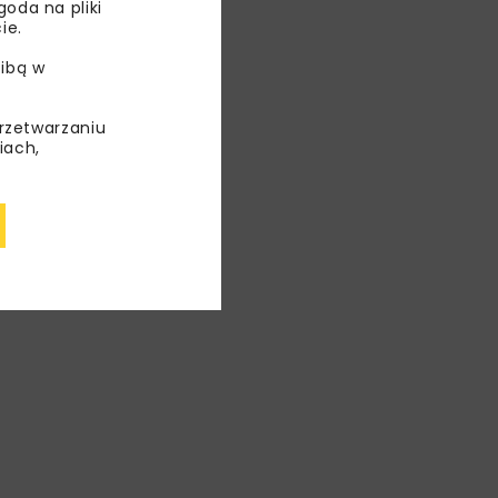
oda na pliki
ie.
ibą w
przetwarzaniu
iach,