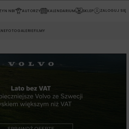
ZALOGUJ SIĘ
YN NBI
AUTORZY
KALENDARIUM
SKLEP
LNE
FOTOGALERIE
FILMY