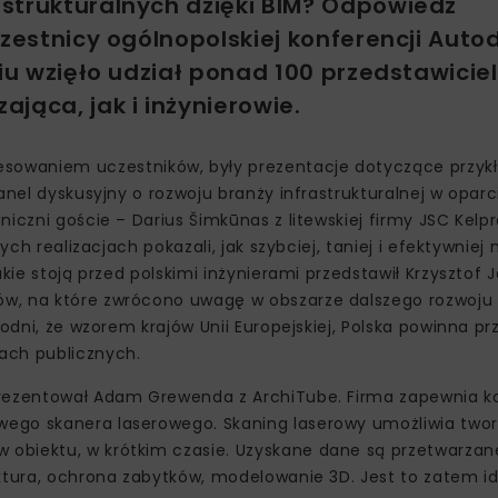
strukturalnych dzięki BIM? Odpowiedź
czestnicy ogólnopolskiej konferencji Auto
iu wzięło udział ponad 100 przedstawiciel
jąca, jak i inżynierowie.
sowaniem uczestników, były prezentacje dotyczące przyk
anel dyskusyjny o rozwoju branży infrastrukturalnej w oparci
iczni goście – Darius Šimkūnas z litewskiej firmy JSC Kelpr
ych realizacjach pokazali, jak szybciej, taniej i efektywnie
kie stoją przed polskimi inżynierami przedstawił Krzysztof 
w, na które zwrócono uwagę w obszarze dalszego rozwoju 
odni, że wzorem krajów Unii Europejskiej, Polska powinna pr
ach publicznych.
aprezentował Adam Grewenda z ArchiTube. Firma zapewnia 
wego skanera laserowego. Skaning laserowy umożliwia twor
obiektu, w krótkim czasie. Uzyskane dane są przetwarzan
ektura, ochrona zabytków, modelowanie 3D. Jest to zatem i