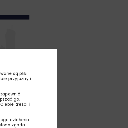
wane są pliki
bie przyjazny i
 zapewnić
epszać go,
ebie treści i
ego działania
ielona zgoda