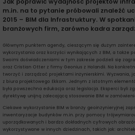
Jak poprawić wydajność projektów infra
m.in. na to pytanie próbowali znaleźć u
2015 – BIM dla Infrastruktury. W spotkan
branżowych firm, zarówno kadra zarządza
Głównym punktem agendy, cieszącym się dużym zaintere
wykorzystania oraz korzyści wynikających z BIM, a także p
Swoimi doświadczeniami w tym zakresie podzieli się zagran
oraz Cristian Otter z firmy Geonius z Holandii. Na konkretn
tworzyć i zarządzać projektami inżynierskimi. Wyzwania, ja
z biura projektowego Ekkom. Jednym z istotnym elementó
była powszechna edukacja oraz legislacja. Eksperci byli zg
dyrektywę unijną zalecającą stosowanie BIM w zamówieni
Ciekawe wykorzystanie BIM w branży geoinżynieryjnej z
inwentaryzacje budynków m.in. przy pomocy trójwymiaro
uporządkowanych i bardzo dokładnych cyfrowych obrazów 
wykorzystywane w innych dziedzinach, takich jak: archit