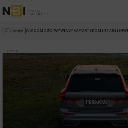
WIADOMOŚCI
WYWIADY
RAPORTY
KOMENTARZE
INW
Branże
REKLAMA