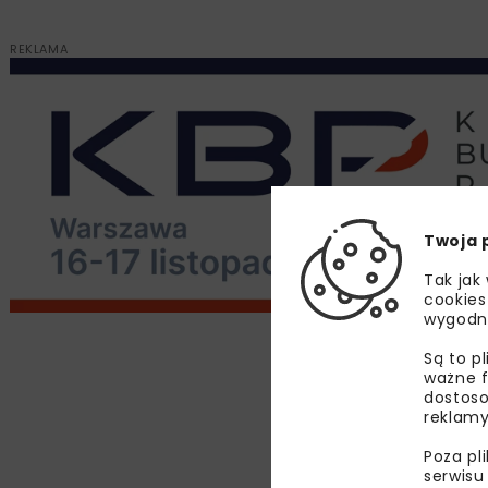
REKLAMA
Twoja 
Tak jak
cookies
wygodn
Są to p
ważne f
dostoso
reklamy
Poza pl
serwisu