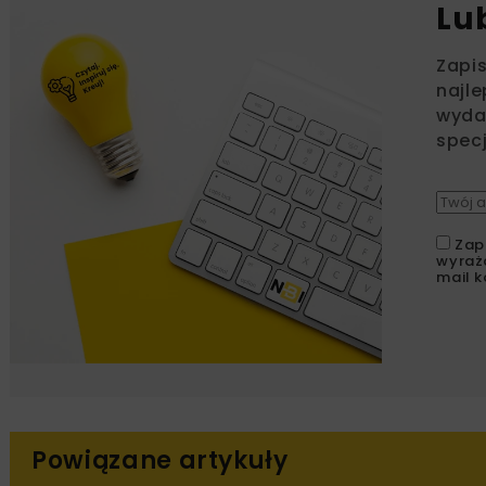
Lu
Zapi
najle
wydar
specj
Zap
wyraż
mail k
Powiązane artykuły