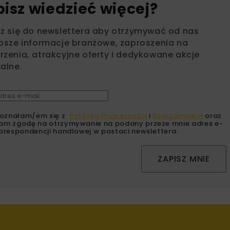
bisz wiedzieć więcej?
sz się do newslettera aby otrzymywać od nas
psze informacje branżowe, zaproszenia na
zenia, atrakcyjne oferty i dedykowane akcje
alne.
oznałam/em się z
Polityką Prywatności
i
Regulaminem
oraz
am zgodę na otrzymywanie na podany przeze mnie adres e-
orespondencji handlowej w postaci newslettera.
ZAPISZ MNIE