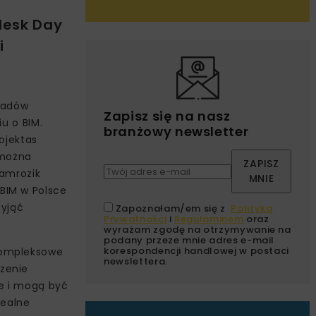
desk Day
i
ładów
Zapisz się na nasz
u o BIM.
branżowy newsletter
ojektas
j można
ZAPISZ
Jamrozik
MNIE
BIM w Polsce
zyjąć
Zapoznałam/em się z
Polityką
Prywatności
i
Regulaminem
oraz
wyrażam zgodę na otrzymywanie na
podany przeze mnie adres e-mail
korespondencji handlowej w postaci
kompleksowe
newslettera.
zenie
e i mogą być
dealne