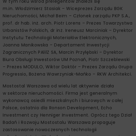
W tym roku wśród prelegentów znaleźli się
m.in. Włodzimierz Stasiak – Wiceprezes Zarządu BGK
Nieruchomości, Michał Beim – Członek zarządu PKP S.A.,
prof. dr hab. inż. arch. Piotr Lorens – Prezes Towarzystwa
Urbanistów Polskich, dr inż. Ireneusz Marciniak – Dyrektor
Instytutu Technologii Materiałów Elektronicznych,
Joanna Manikowska – Departament Inwestycji
Zagranicznych PAlilZ SA, Marcin Przyłębski – Dyrektor
Biura Obsługi Inwestorów UM Poznań, Piotr Szczeblewski
– Prezes MODULO, Wiktor Doktór – Prezes Zarządu Grupa
Progressio, Bożena Wawrzyniak-Mańko – RKW Architekci.
Mostostal Warszawa od wielu lat aktywnie działa
w sektorze nieruchomości. Firma jest generalnym
wykonawcą osiedli mieszkalnych i biurowych w całej
Polsce, ostatnio dla Ronson Development, Echo
Investment czy Henniger Investment. Oprócz tego Dział
Badań i Rozwoju Mostostalu Warszawa propaguje
zastosowanie nowoczesnych technologii