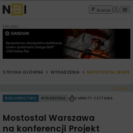
Branże
REKLAMA
STRONA GŁÓWNA
WYDARZENIA
MOSTOSTAL WARSZA
< Cofnij
BUDOWNICTWO
WYDARZENIA
2 MINUTY CZYTANIA
Mostostal Warszawa
na konferencji Projekt