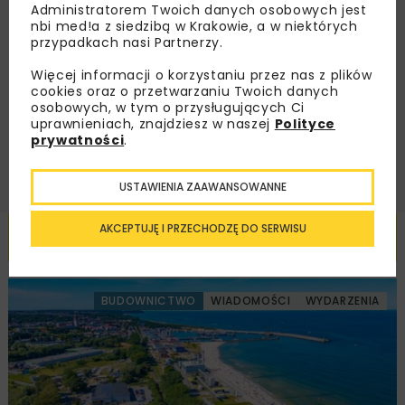
Administratorem Twoich danych osobowych jest
nbi med!a z siedzibą w Krakowie, a w niektórych
przypadkach nasi Partnerzy.
Zapoznałam/em się z
Polityką Prywatności
i
Regulaminem
oraz wyrażam zgodę na otrzymywanie na
podany przeze mnie adres e-mail korespondencji
Więcej informacji o korzystaniu przez nas z plików
handlowej w postaci newslettera.
cookies oraz o przetwarzaniu Twoich danych
osobowych, w tym o przysługujących Ci
uprawnieniach, znajdziesz w naszej
Polityce
ZAPISZ MNIE
prywatności
.
USTAWIENIA ZAAWANSOWANNE
AKCEPTUJĘ I PRZECHODZĘ DO SERWISU
Powiązane artykuły
BUDOWNICTWO
WIADOMOŚCI
WYDARZENIA