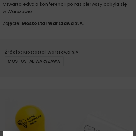
Czwarta edycja konferencji po raz pierwszy odbyła się
w Warszawie.
Zdjęcie:
Mostostal Warszawa S.A.
Źródło:
Mostostal Warszawa S.A.
MOSTOSTAL WARSZAWA