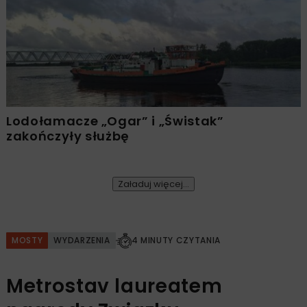
Lodołamacze „Ogar” i „Świstak”
zakończyły służbę
Załaduj więcej...
MOSTY
WYDARZENIA
4 MINUTY CZYTANIA
Metrostav laureatem