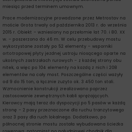
miesiąc przed terminem umownym.
Prace modernizacyjne prowadzone przez Metrostav na
moście Grota trwały od października 2013 r. do września
2015 r. Obiekt – wzniesiony na przełomie lat 70. i 80. XX
w. – poszerzono do 46 m. W celu przebudowy mostu
wykorzystane zostały po 52 elementy – wsporniki
ortotropowej płyty jezdnej ustroju niosącego oparte na
ukośnych zastrzałach rurowych – z każdej strony obu
nitek, a więc po 104 elementy na każdą z nich i 208
elementów na cały most. Poszczególne części ważyły
od 9 do 15 ton, a łącznie zużyto ok. 3 450 ton stali.
Wzmocnienie konstrukcji zrealizowano poprzez
zastosowanie zewnętrznych kabli sprężających.
Kierowcy mają teraz do dyspozycji po 5 pasów w każdą
stronę – 2 pasy przeznaczone dla ruchu tranzytowego
oraz 3 pasy dla ruch lokalnego. Dodatkowo, po
północnej stronie mostu została wybudowana ścieżka
rowerowa, natomiast po południowej chodnik dla