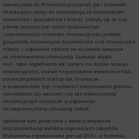
nawiązywała do firmowych poczynań, jak i stanowiła
interesujący wstęp do networkingu ze środowiskiem
inwestorów i specjalistów z branży. Odbyły się aż trzy
panele tematyczne: sektor budownictwa
i nieruchomości motorem innowacyjności polskiej
gospodarki, innowacyjne budownictwo oraz innowacyjne
miasto – odpowiedź sektora na wyzwania związane
ze zrównoważoną urbanizacją. Dyskusja objęła
m.in. takie zagadnienia jak: bariery na drodze rozwoju
innowacyjności, szanse na pozyskanie inwestorów R&D,
potencjał polskich startup’ów, innowacje
w budownictwie (np. możliwości zastosowania grafenu,
nanowłókien czy aerożeli) czy też wykorzystanie
innowacyjnych rozwiązań w odpowiedzi
na nieprzemyślaną zabudowę osiedli.
Spotkanie było połączone z debatą ekspertów
oraz prezentacją wyników najnowszych raportów.
Wydarzenie organizowane jest od 2013 r. w Poznaniu.