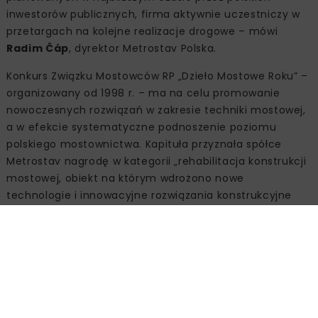
inwestorów publicznych, firma aktywnie uczestniczy w
przetargach na kolejne realizacje drogowe – mówi
Radim Čáp
, dyrektor Metrostav Polska.
Konkurs Związku Mostowców RP „Dzieło Mostowe Roku” –
organizowany od 1998 r. – ma na celu promowanie
nowoczesnych rozwiązań w zakresie techniki mostowej,
a w efekcie systematyczne podnoszenie poziomu
polskiego mostownictwa. Kapituła przyznała spółce
Metrostav nagrodę w kategorii „rehabilitacja konstrukcji
mostowej, obiekt na którym wdrożono nowe
technologie i innowacyjne rozwiązania konstrukcyjne
oraz organizacyjne”.
Kluczowe informacje o modernizacji Mostu Grota-
Roweckiego i trasy S8 na odcinku węzeł Powązkowska –
węzeł Modlińska:
– 10 metrów – o tyle został poszerzony Most Grota-
Roweckiego,
– 10 pasów ruchu – obecnie na moście jest po 5 pasów