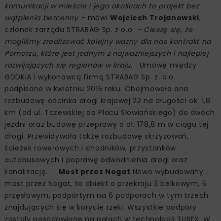
komunikacji w mieście i jego okolicach to projekt bez
wątpienia bezcenny –
mówi
Wojciech Trojanowski
,
członek zarządu STRABAG Sp. z o.o.
– Cieszę się, że
mogliśmy zrealizować kolejny ważny dla nas kontrakt na
Pomorzu, które jest jednym z najważniejszych i najlepiej
rozwijających się regionów w kraju.
Umowę między
GDDKiA i wykonawcą firmą STRABAG Sp. z. o.o.
podpisano w kwietniu 2015 roku. Obejmowała ona
rozbudowę odcinka drogi krajowej 22 na długości ok. 1,8
km (od ul. Tczewskiej do Placu Słowiańskiego) do dwóch
jezdni oraz budowę przeprawy o dł. 178,8 m w ciągu tej
drogi. Przewidywała także rozbudowę skrzyżowań,
ścieżek rowerowych i chodników, przystanków
autobusowych i poprawę odwodnienia drogi oraz
kanalizację.
Most przez Nogat
Nowo wybudowany
most przez Nogat, to obiekt o przekroju 3 belkowym, 5
przęsłowym, podpartym na 6 podporach w tym trzech
znajdujących się w korycie rzeki. Wszystkie podpory
zostały posadowione na palach w technologii TUBEX. W