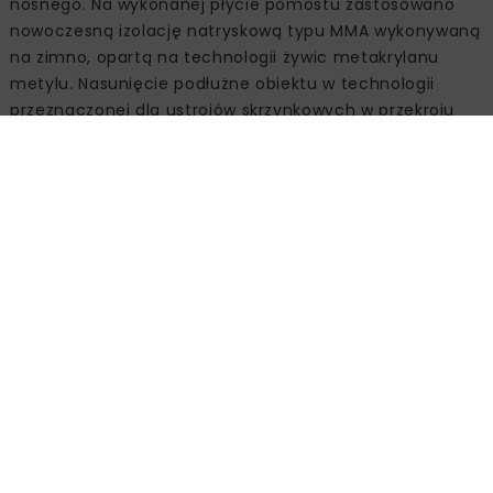
nośnego. Na wykonanej płycie pomostu zastosowano
nowoczesną izolację natryskową typu MMA wykonywaną
na zimno, opartą na technologii żywic metakrylanu
metylu. Nasunięcie podłużne obiektu w technologii
przeznaczonej dla ustrojów skrzynkowych w przekroju
poprzecznym było największym wyzwaniem dla zespołu
STRABAG. Wymagało nasunięcia przęseł o konstrukcji
belkowej z usztywniającymi poprzecznicami
podporowymi i przęsłowymi. Nie przeszkodziło to jednak
budowniczym zakończyć budowę obiektu przed
terminem.
Obrona Malborka, czyli wyzwania
współczesnego budownictwa
Realizacja inwestycji od samego początku wymagała
ze strony budowniczych dużej elastyczności i równie
wielkiej cierpliwości. Już prace przygotowawcze
wymagały badań pod kątem zalegania w podłożu
gruntów słabonośnych, po to, by dobrać najwłaściwszą
technologię wzmocnień podłoża. Było to konieczne,
ponieważ budowa miała być prowadzona w starym