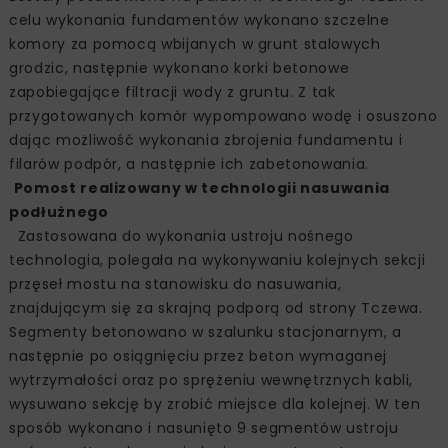
celu wykonania fundamentów wykonano szczelne
komory za pomocą wbijanych w grunt stalowych
grodzic, następnie wykonano korki betonowe
zapobiegające filtracji wody z gruntu. Z tak
przygotowanych komór wypompowano wodę i osuszono
dając możliwość wykonania zbrojenia fundamentu i
filarów podpór, a następnie ich zabetonowania.
Pomost realizowany w technologii nasuwania
podłużnego
Zastosowana do wykonania ustroju nośnego
technologia, polegała na wykonywaniu kolejnych sekcji
przęseł mostu na stanowisku do nasuwania,
znajdującym się za skrajną podporą od strony Tczewa.
Segmenty betonowano w szalunku stacjonarnym, a
następnie po osiągnięciu przez beton wymaganej
wytrzymałości oraz po sprężeniu wewnętrznych kabli,
wysuwano sekcję by zrobić miejsce dla kolejnej. W ten
sposób wykonano i nasunięto 9 segmentów ustroju