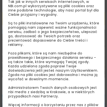
Tak jak w innych serwisach internetowych, w
NBI.com.pl wykorzystywane są pliki cookies oraz
inne podobne technologie, aby nasz portal był dla
Ciebie przyjazny i wygodny.
Powiązane artykuły
Są to pliki instalowane na Twoim urządzeniu, które
pomagają nam zapewnić ważne funkcjonalności
serwisu, zadbać o jego bezpieczeństwo, ulepszać
BUDOWNICTWO
DROGI
WYDARZENIA
go, dostosować do Twoich potrzeb oraz
prezentować dopasowane do Ciebie treści i
reklamy.
Poza plikami, które są nam niezbędne do
prawidłowego i bezpiecznego działania serwisu –
są także takie, które wymagają Twojej zgody.
Każda udzielona zgoda poprawi Twoje
doświadczenia jeśli jesteś naszym Użytkownikiem.
Zgoda na pliki cookies jest dobrowolna i można ją
wycofać w dowolnym momencie.
Trzuskawica wzmacnia pozycję na rynku
kruszyw poprzez połączenie z Tribag
Administratorem Twoich danych osobowych jest
nbi med!a z siedzibą w Krakowie, a w niektórych
przypadkach nasi Partnerzy.
BUDOWNICTWO
WIADOMOŚCI
WYDARZENIA
Więcej informacji o korzystaniu przez nas z plików