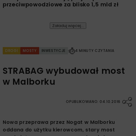
przeciwpowodziowe za blisko 1,5 mld zł
Załaduj więcej...
DROGI
MOSTY
INWESTYCJE
4 MINUTY CZYTANIA
STRABAG wybudował most
w Malborku
OPUBLIKOWANO: 04.10.2016
Nowa przeprawa przez Nogat w Malborku
oddana do użytku kierowcom, stary most