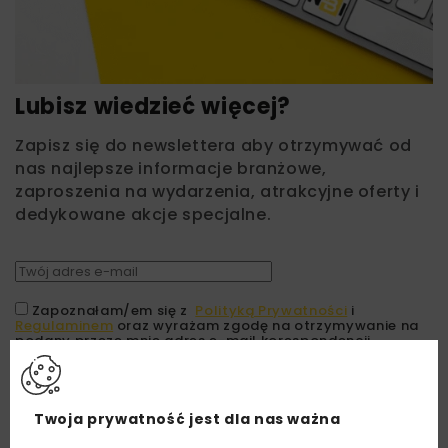
Lubisz wiedzieć więcej?
Zapisz się do newslettera aby otrzymywać od
nas najlepsze informacje branżowe,
zaproszenia na wydarzenia, atrakcyjne oferty i
dedykowane akcje specjalne.
Zapoznałam/em się z
Polityką Prywatności
i
Regulaminem
oraz wyrażam zgodę na otrzymywanie na
podany przeze mnie adres e-mail korespondencji
handlowej w postaci newslettera.
ZAPISZ MNIE
Twoja prywatność jest dla nas ważna