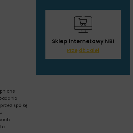
Sklep internetowy NBI
Przejdź dalej
ępnione
 badania
przez spółkę
tu
acach
ęta