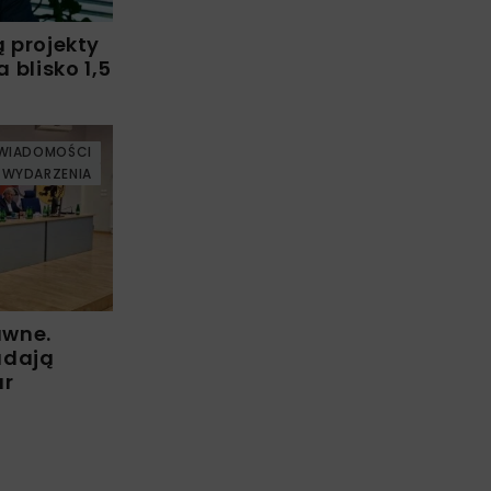
ą projekty
blisko 1,5
WIADOMOŚCI
WYDARZENIA
awne.
adają
ur