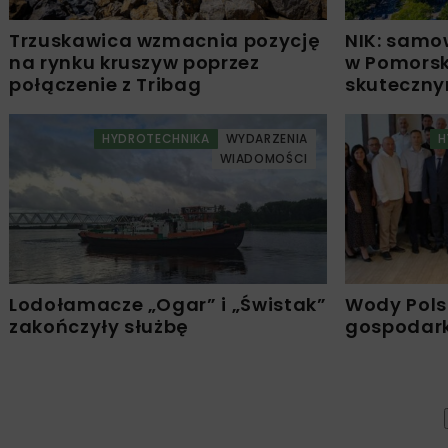
Trzuskawica wzmacnia pozycję
NIK: samo
na rynku kruszyw poprzez
w Pomors
połączenie z Tribag
skuteczn
HYDROTECHNIKA
WYDARZENIA
H
WIADOMOŚCI
Lodołamacze „Ogar” i „Świstak”
Wody Pols
zakończyły służbę
gospodark