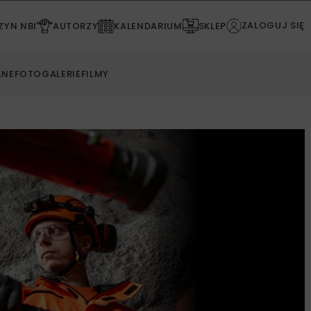
ZALOGUJ SIĘ
YN NBI
AUTORZY
KALENDARIUM
SKLEP
LNE
FOTOGALERIE
FILMY