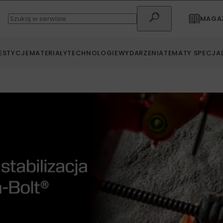
MAGAZ
ESTYCJE
MATERIAŁY
TECHNOLOGIE
WYDARZENIA
TEMATY SPECJA