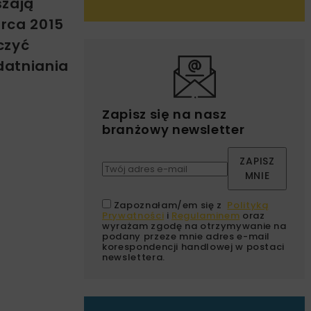
szają
arca 2015
czyć
datniania
Zapisz się na nasz
branżowy newsletter
ZAPISZ
MNIE
Zapoznałam/em się z
Polityką
Prywatności
i
Regulaminem
oraz
wyrażam zgodę na otrzymywanie na
podany przeze mnie adres e-mail
korespondencji handlowej w postaci
newslettera.