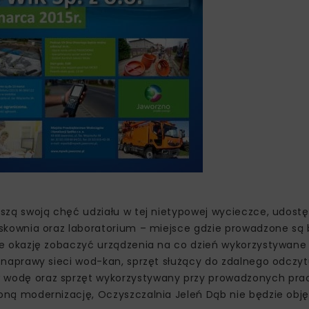
oszą swoją chęć udziału w tej nietypowej wycieczce, udost
askownia oraz laboratorium – miejsce gdzie prowadzone są
że okazję zobaczyć urządzenia na co dzień wykorzystywane 
i naprawy sieci wod-kan, sprzęt służący do zdalnego odczy
 wodę oraz sprzęt wykorzystywany przy prowadzonych pr
oną modernizację, Oczyszczalnia Jeleń Dąb nie będzie obj