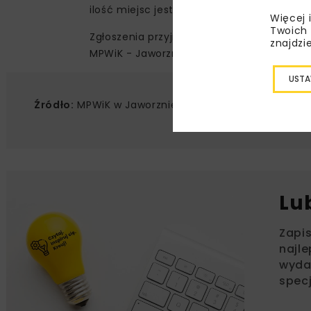
ilość miejsc jest ograniczona. Decyduje k
Więcej 
Twoich 
Zgłoszenia przyjmowane są w terminie do
znajdzi
MPWiK - Jaworzno, ul. św. Wojciecha 34, w
USTA
Źródło:
MPWiK w Jaworznie
Lu
Zapi
najle
wydar
specj