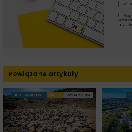
Zap
wyraż
mail k
Powiązane artykuły
BUDOWNICTWO
DROGI
WYDARZENIA
B