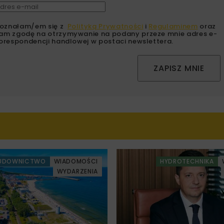
oznałam/em się z
Polityką Prywatności
i
Regulaminem
oraz
am zgodę na otrzymywanie na podany przeze mnie adres e-
orespondencji handlowej w postaci newslettera.
ZAPISZ MNIE
UDOWNICTWO
WIADOMOŚCI
HYDROTECHNIKA
WYDARZENIA