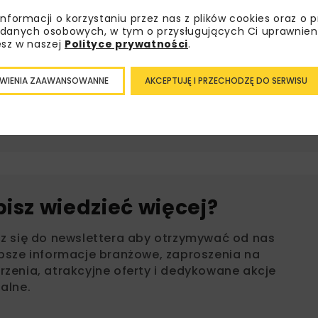
olejność zgłoszeń.
informacji o korzystaniu przez nas z plików cookies oraz o 
danych osobowych, w tym o przysługujących Ci uprawnien
 13 marca pod numerem telefonu (32) 31 86 064/122 oraz w
esz w naszej
Polityce prywatności
.
 godz. od 7:00 do 15:00.
WIENIA ZAAWANSOWANNE
AKCEPTUJĘ I PRZECHODZĘ DO SERWISU
MPWIK SP. Z O.O. W JAWORZNIE
WOD-
bisz wiedzieć więcej?
sz się do newslettera aby otrzymywać od nas
psze informacje branżowe, zaproszenia na
zenia, atrakcyjne oferty i dedykowane akcje
alne.