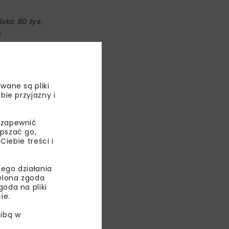
sko 90 tys.
e
aszych
ia Otwartego
wane są pliki
bie przyjazny i
 zapewnić
epszać go,
ebie treści i
ego działania
ielona zgoda
oda na pliki
ie.
00 na parkingu
ibą w
y, jednak