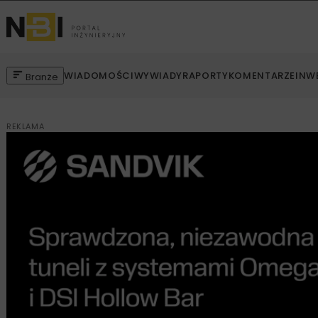
WIADOMOŚCI
WYWIADY
RAPORTY
KOMENTARZE
INW
Branże
REKLAMA