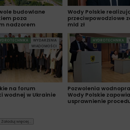
wole budowlane
Wody Polskie realizuj
kiem poza
przeciwpowodziowe za 
ym nadzorem
mld zł
YDROTECHNIKA
WYDARZENIA
HYDROTECHNIKA
WIADOMOŚCI
kie na forum
Pozwolenia wodnopr
i wodnej w Ukrainie
Wody Polskie zapowi
usprawnienie proced
Załaduj więcej...