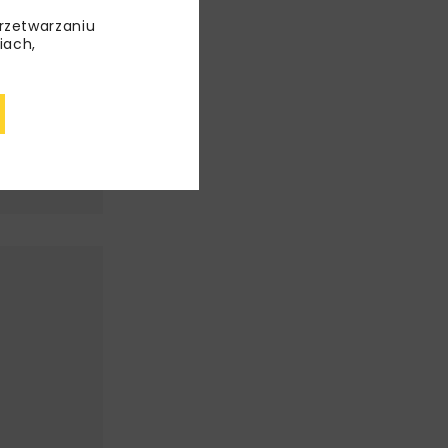
przetwarzaniu
iach,
 siedzibie
KAN