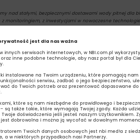
emy nad stałymi, bezpiecznymi dostawami wody pitnej dla bli
 z monitoringiem, z inwestycjami w nowoczesne technologi
-kan. Cały czas się zmieniamy i dostosowujemy do potrzeb n
one innowacje pragniemy zaprezentować podczas naszego Dn
prywatność jest dla nas ważna
cel
.
 w innych serwisach internetowych, w NBI.com.pl wykorzysty
 oraz inne podobne technologie, aby nasz portal był dla Cie
y.
liki instalowane na Twoim urządzeniu, które pomagają nam
unkcjonalności serwisu, zadbać o jego bezpieczeństwo, ul
wać do Twoich potrzeb oraz prezentować dopasowane do Ci
.
ikami, które są nam niezbędne do prawidłowego i bezpieczn
 – są także takie, które wymagają Twojej zgody. Każda udz
 Twoje doświadczenia jeśli jesteś naszym Użytkownikiem. Zg
 jest dobrowolna i można ją wycofać w dowolnym momenc
ę 21 marca. Wszyscy zgłoszeni spotykają się o godzinie 9:
tratorem Twoich danych osobowych jest nbi med!a z siedz
e, a w niektórych przypadkach nasi Partnerzy.
ny jest na godzinę 13:30. Udział w wycieczce jest bezpłatn