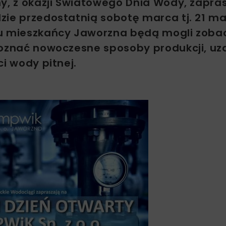
my, z okazji Światowego Dnia Wody, zapra
zie przedostatnią sobotę marca tj. 21 m
ku mieszkańcy Jaworzna będą mogli zoba
poznać nowoczesne sposoby produkcji, uz
i wody pitnej.