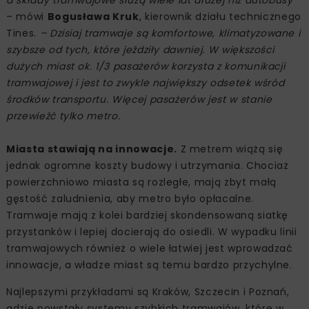
a składy tramwajowe służą wiele lat dłużej niż autobusy
– mówi
Bogusława Kruk
, kierownik działu technicznego
Tines.
– Dzisiaj tramwaje są komfortowe, klimatyzowane i
szybsze od tych, które jeździły dawniej. W większości
dużych miast ok. 1/3 pasażerów korzysta z komunikacji
tramwajowej i jest to zwykle największy odsetek wśród
środków transportu. Więcej pasażerów jest w stanie
przewieźć tylko metro.
Miasta stawiają na innowacje.
Z metrem wiążą się
jednak ogromne koszty budowy i utrzymania. Chociaż
powierzchniowo miasta są rozległe, mają zbyt małą
gęstość zaludnienia, aby metro było opłacalne.
Tramwaje mają z kolei bardziej skondensowaną siatkę
przystanków i lepiej docierają do osiedli. W wypadku linii
tramwajowych również o wiele łatwiej jest wprowadzać
innowacje, a władze miast są temu bardzo przychylne.
Najlepszymi przykładami są Kraków, Szczecin i Poznań,
gdzie powstały systemy szybkich tramwajów, które w