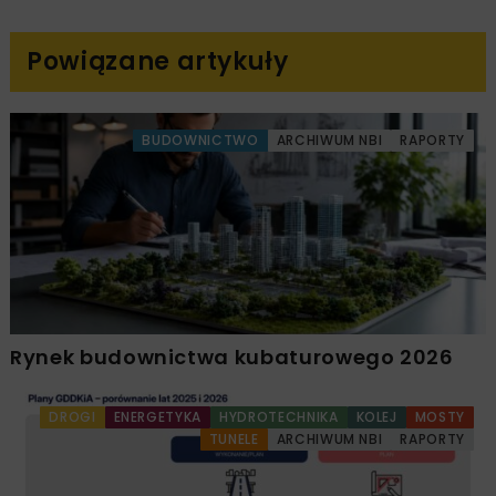
Powiązane artykuły
BUDOWNICTWO
ARCHIWUM NBI
RAPORTY
Rynek budownictwa kubaturowego 2026
DROGI
ENERGETYKA
HYDROTECHNIKA
KOLEJ
MOSTY
TUNELE
ARCHIWUM NBI
RAPORTY