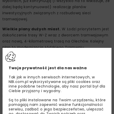
wyborach, już kontynuują (i wszystko na to wskazuje, że
dalej będą kontynuować) realizację planów
inwestycyjnych związanych z rozbudową sieci
tramwajowej.
Wielkie plany dużych miast.
W Łodzi priorytetem jest
dokończenie trasy W-Z wraz z dworcem tramwajowym
oraz nową, 4-kilometrową trasą na Olechów. Kolejny
plan to modernizacja Łódzkiego Tramwaju
Metropolitalnego, która pochłonie blisko 650 mln zł. W
tym roku miasto odbierze 22 nowe składy tramwajowe
oraz ogłosi przetarg na zakup 45 kolejnych. W Gdańsku
Twoja prywatność jest dla nas ważna
za ponad 1 mld zł powstaną nowe linie tramwajowe z
Tak jak w innych serwisach internetowych, w
nowoczesnym taborem, które lepiej skomunikują osiedla
NBI.com.pl wykorzystywane są pliki cookies oraz
południowe z pozostałą częścią miasta. Nawet w
inne podobne technologie, aby nasz portal był dla
Warszawie, gdzie priorytetem wizerunkowym jest
Ciebie przyjazny i wygodny.
budowa metra, władze miasta chcą wydać 2,2 mld zł na
Są to pliki instalowane na Twoim urządzeniu, które
odnowę taboru oraz budowę i remont 16 km torowisk. W
pomagają nam zapewnić ważne funkcjonalności
Krakowie w tym roku ukończony zostanie kolejny
serwisu, zadbać o jego bezpieczeństwo, ulepszać
go, dostosować do Twoich potrzeb oraz