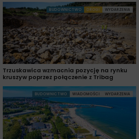
BUDOWNICTWO
DROGI
WYDARZENIA
Trzuskawica wzmacnia pozycję na rynku
kruszyw poprzez połączenie z Tribag
BUDOWNICTWO
WIADOMOŚCI
WYDARZENIA