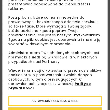
odcinek szybkiego tramwaju, a do 2020 r. planuje się
prezentować dopasowane do Ciebie treści i
wydać w stolicy Małopolski na ten środek transportu
reklamy.
ponad 2 mld zł. Z kolei w Poznaniu trwają konsultacje
Poza plikami, które są nam niezbędne do
społeczne dotyczące wybudowania trasy tramwajowej z
prawidłowego i bezpiecznego działania serwisu –
Naramowic do centrum miasta. Według wyliczeń, koszt
są także takie, które wymagają Twojej zgody.
inwestycji ma wynieść ok. 300 mln zł. Miasto nie
Każda udzielona zgoda poprawi Twoje
doświadczenia jeśli jesteś naszym Użytkownikiem.
wyklucza także rozbudowy innych linii. Intensywne
Zgoda na pliki cookies jest dobrowolna i można ją
prace, które są „ikoną” odrodzenia tramwajów w Polsce,
wycofać w dowolnym momencie.
toczą się również w Olsztynie, gdzie pod koniec 2015 r.,
Administratorem Twoich danych osobowych jest
po 50-letniej przerwie, na ulice miasta znowu wyjadą
nbi med!a z siedzibą w Krakowie, a w niektórych
tramwaje.
przypadkach nasi Partnerzy.
Unia płaci, Unia wymaga.
Tajemnica tkwi w
Więcej informacji o korzystaniu przez nas z plików
cookies oraz o przetwarzaniu Twoich danych
funduszach unijnych. Jeśli w latach 2007-2013 dzięki
osobowych, w tym o przysługujących Ci
nim na sieci tramwajowe i tabor wydano 5,3 mld zł i
uprawnieniach, znajdziesz w naszej
Polityce
wtedy już mówiono o renesansie tramwaju, to co
prywatności
.
powiedzieć o 16,8 mld zł, które Polska otrzyma w latach
2014-2020 na rozwój infrastruktury transportowej? Unia
USTAWIENIA ZAAWANSOWANNE
wymaga, żeby spora część tych pieniędzy została