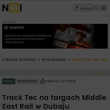
Branże
REKLAMA
STRONA GŁÓWNA
WYDARZENIA
TRACK TEC NA TARG
< Cofnij
KOLEJ
WYDARZENIA
1 MINUTA CZYTANIA
Track Tec na targach Middle
East Rail w Dubaju