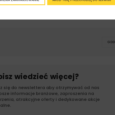
jszego. Gościniec ten od ponad 200 lat biegnie prawie tą s
olei galicyjskiej im. Karola Ludwika, zakończonej w 1861 roku
GDD
bisz wiedzieć więcej?
sz się do newslettera aby otrzymywać od nas
psze informacje branżowe, zaproszenia na
zenia, atrakcyjne oferty i dedykowane akcje
alne.