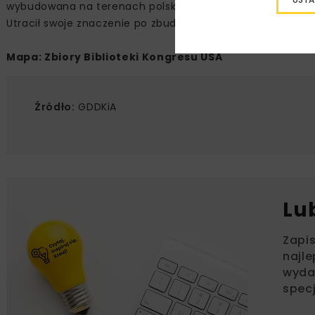
wybudowana na terenach polskich. Istnieje do dnia dzisie
Utracił swoje znaczenie po zbudowaniu linii kolejowej tzw. k
Mapa: Zbiory Biblioteki Kongresu USA
Źródło:
GDDKiA
Lu
Zapi
najle
wydar
specj