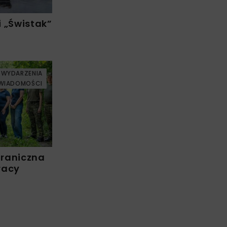
 „Świstak”
WYDARZENIA
WIADOMOŚCI
Graniczna
racy