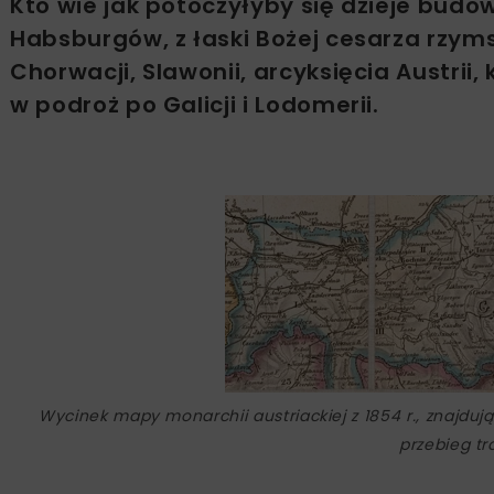
Kto wie jak potoczyłyby się dzieje budo
Habsburgów, z łaski Bożej cesarza rzyms
Chorwacji, Slawonii, arcyksięcia Austrii, 
w podroż po Galicji i Lodomerii.
Wycinek mapy monarchii austriackiej z 1854 r., znajdują
przebieg tr