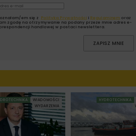
oznałam/em się z
Polityką Prywatności
i
Regulaminem
oraz
am zgodę na otrzymywanie na podany przeze mnie adres e-
orespondencji handlowej w postaci newslettera.
ZAPISZ MNIE
YDROTECHNIKA
WIADOMOŚCI
HYDROTECHNIKA
WYDARZENIA