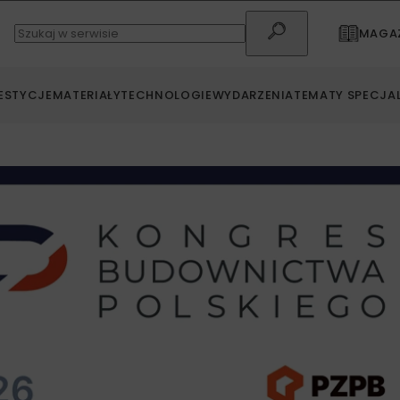
MAGAZ
ESTYCJE
MATERIAŁY
TECHNOLOGIE
WYDARZENIA
TEMATY SPECJA