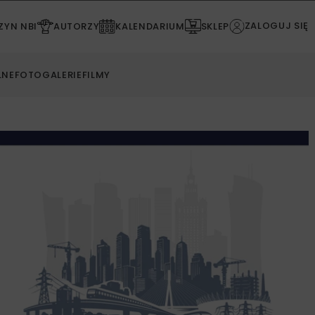
ZALOGUJ SIĘ
YN NBI
AUTORZY
KALENDARIUM
SKLEP
LNE
FOTOGALERIE
FILMY