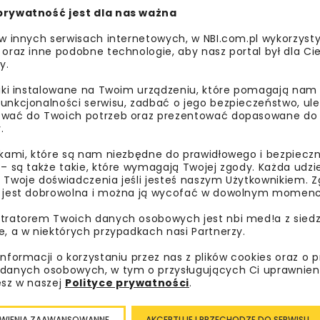
prywatność jest dla nas ważna
 w innych serwisach internetowych, w NBI.com.pl wykorzysty
 oraz inne podobne technologie, aby nasz portal był dla Cie
y.
liki instalowane na Twoim urządzeniu, które pomagają nam
unkcjonalności serwisu, zadbać o jego bezpieczeństwo, ul
wać do Twoich potrzeb oraz prezentować dopasowane do Ci
.
ikami, które są nam niezbędne do prawidłowego i bezpieczn
 – są także takie, które wymagają Twojej zgody. Każda udz
 Twoje doświadczenia jeśli jesteś naszym Użytkownikiem. Zg
 jest dobrowolna i można ją wycofać w dowolnym momenc
tratorem Twoich danych osobowych jest nbi med!a z siedz
biorze Polski skomunikowano z Wiedniem poprzez odnogę z 
e, a w niektórych przypadkach nasi Partnerzy.
óg alpejskich pokusili się o zaprojektowanie i wykonanie 
informacji o korzystaniu przez nas z plików cookies oraz o 
ęcz Kocierską, Żywiec i Słowację.
danych osobowych, w tym o przysługujących Ci uprawnien
esz w naszej
Polityce prywatności
.
eż Traktem Cesarskim (Kaiser-Chaussee, Wiener Postroute
odarczego Galicji. Jest to najstarsza droga bita jaka zosta
WIENIA ZAAWANSOWANNE
AKCEPTUJĘ I PRZECHODZĘ DO SERWISU