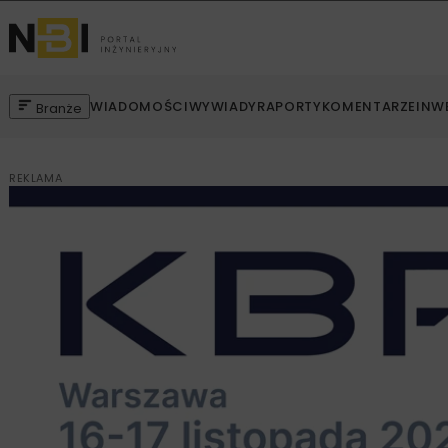
WIADOMOŚCI
WYWIADY
RAPORTY
KOMENTARZE
INW
Branże
REKLAMA