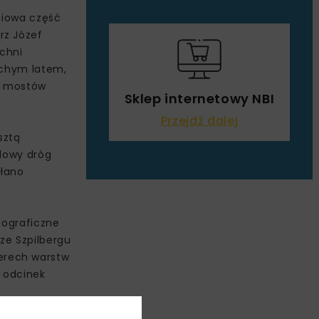
dniowa część
rz Józef
ochni
suchym latem,
ło mostów
Sklep internetowy NBI
Przejdź dalej
sztą
udowy dróg
ołano
tograficzne
ze Szpilbergu
erech warstw
y odcinek
, Przemyśl,