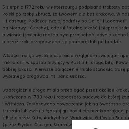
5 sierpnia 1772 roku w Petersburgu podpisano traktaty dot
Polski po rzekę Zbrucz, ze Lwowem ale bez Krakowa. W n
II Habsburg. Podczas swojej podróży po Galicji i Lodomeri
na Morawy i Czechy), odczuł fatalną jakość i nieprzejezd
a wiosną i jesienią można było przejechać jedynie konno 
a przez rzeki przeprawiano się promami lub po brodzie.
Władca mając wysokie aspiracje względem swojego imperi
monarchii w sposób przyjęty w Austrii tj. drogą bitą. Pow
dobrej jakości. Pierwsze połączenie miało stanowić tra
wybitnego drogowca inż. Jana Grossa.
Strategicznie droga miała przebiegać przez okolice Krakow
ukończono w 1780 roku i rozpoczęto budowę do której zob
i Wiśnicza. Zastosowano nowoczesne jak na ówczesne cz
tłucznia lub żwiru o łącznej grubości nie przekraczającej
z Białej przez Kęty, Andrychów, Wadowice, Gdów do Bochn
(przez Frydek, Cieszyn, Skoczów, Bielsko) oraz odcinek pr