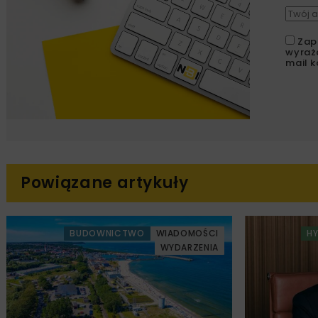
Zap
wyraż
mail k
Powiązane artykuły
BUDOWNICTWO
WIADOMOŚCI
H
WYDARZENIA