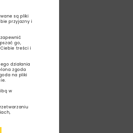
wane są pliki
bie przyjazny i
 zapewnić
epszać go,
ebie treści i
ego działania
ielona zgoda
oda na pliki
ie.
ibą w
Izdebnika.
skracającego
przetwarzaniu
iach,
, Wiener
ła