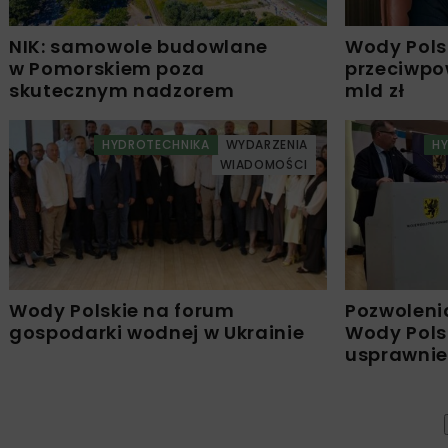
NIK: samowole budowlane
Wody Polsk
w Pomorskiem poza
przeciwpow
skutecznym nadzorem
mld zł
HYDROTECHNIKA
WYDARZENIA
H
WIADOMOŚCI
Wody Polskie na forum
Pozwoleni
gospodarki wodnej w Ukrainie
Wody Pols
usprawnie