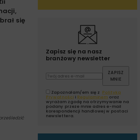
ii
acji,
brał się
Zapisz się na nasz
branżowy newsletter
ZAPISZ
MNIE
Zapoznałam/em się z
Polityką
Prywatności
i
Regulaminem
oraz
wyrażam zgodę na otrzymywanie na
podany przeze mnie adres e-mail
korespondencji handlowej w postaci
newslettera.
prześledzić