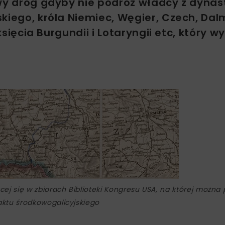
wy dróg gdyby nie podróż władcy z dynast
kiego, króla Niemiec, Węgier, Czech, Dalm
księcia Burgundii i Lotaryngii etc, który wy
cej się w zbiorach Biblioteki Kongresu USA, na której można 
aktu środkowogalicyjskiego