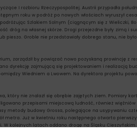
yczące I rozbioru Rzeczypospolitej. Austrii przypadła połu
astępnym roku w podróż po nowych włościach wyruszył cesa
i, podróżując Szlakiem Solnym (ciągnącym się z Wieliczki, B
ność dróg na własnej skórze. Drogi przejezdne były zimą i 
lub pieszo. Groble nie przedstawiały dobrego stanu, nie by
um, zarządził by powiązać nowo pozyskaną prowincję z re
ołano dyrekcję zajmującą się projektowaniem i realizacją b
sę pomiędzy Wiedniem a Lwowem. Na dyrektora projektu pow
a, który nie znalazł się obrębie zajętych ziem. Pomiary kar
ligowano przepisami miejscową ludność, również więźniów 
asy metody budowy Grossa, polegające na usypywaniu czt
 pół metra. Już w kwietniu roku następnego otwarto pierwsz
i. W kolejnych latach oddano drogę na Śląsku Cieszyńskim
zez Brzesko, Tarnów, Ropczyce, Rzeszów, Przeworsk, Jarosław