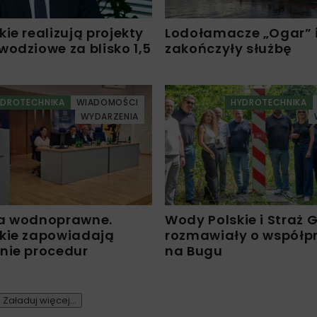
ie realizują projekty
Lodołamacze „Ogar” i
odziowe za blisko 1,5
zakończyły służbę
YDROTECHNIKA
WIADOMOŚCI
HYDROTECHNIKA
WYDARZENIA
a wodnoprawne.
Wody Polskie i Straż 
kie zapowiadają
rozmawiały o współp
nie procedur
na Bugu
Załaduj więcej...