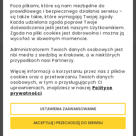
Poza plikami, które są nam niezbędne do
Źródło:
Warbud SA
prawidłowego i bezpiecznego działania serwisu –
są także takie, które wymagają Twojej zgody.
WARBUD
Każda udzielona zgoda poprawi Twoje
doświadczenia jeśli jesteś naszym Użytkownikiem.
Zgoda na pliki cookies jest dobrowolna i można ją
wycofać w dowolnym momencie.
Administratorem Twoich danych osobowych jest
nbi med!a z siedzibą w Krakowie, a w niektórych
przypadkach nasi Partnerzy.
Więcej informacji o korzystaniu przez nas z plików
cookies oraz o przetwarzaniu Twoich danych
osobowych, w tym o przysługujących Ci
uprawnieniach, znajdziesz w naszej
Polityce
prywatności
.
USTAWIENIA ZAAWANSOWANNE
AKCEPTUJĘ I PRZECHODZĘ DO SERWISU