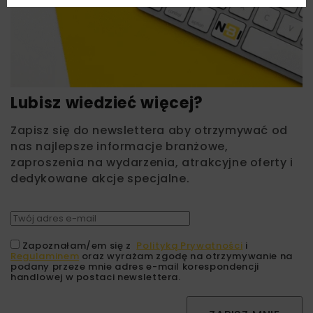
Lubisz wiedzieć więcej?
Zapisz się do newslettera aby otrzymywać od
nas najlepsze informacje branżowe,
zaproszenia na wydarzenia, atrakcyjne oferty i
dedykowane akcje specjalne.
Zapoznałam/em się z
Polityką Prywatności
i
Regulaminem
oraz wyrażam zgodę na otrzymywanie na
podany przeze mnie adres e-mail korespondencji
handlowej w postaci newslettera.