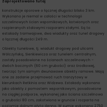
Zaprojektowano tutaj
konstrukcje oporowe o łącznej długości blisko 3 km.
Wykonano je niemal w całości w technologii
szczelinowych ścian wspornikowych, kotwionych oraz
rozpieranych stalowymi rozporami stałymi. Są to
estakady tramwajowe, dwa wiadukty oraz tunel drogowy
o łącznej długości 249 m.
Obiekty tunelowe, tj. wiadukt drogowy pod ulicami
Wólczyńską, Sienkiewicza oraz tunelem centralnym,
zostały posadowione na ścianach szczelinowych –
dwóch bocznych (60 cm grubości) oraz środkowej,
tworząc tym samym dwunawowe obiekty ramowe. Mają
one za zadanie przejmować ruch tranzytowy w
kierunkach Retkinia oraz Widzewa. Estakady wykonano
jako obiekty z pomostem wspornikowym, posadowione
na ciągłej podporze, wykonanej jako ściana szczelinowa
o grubości 80 cm, zakotwiona w gruncie i rozparta na
poziomie dolnym płytą denną. W sumie wykonano 2750