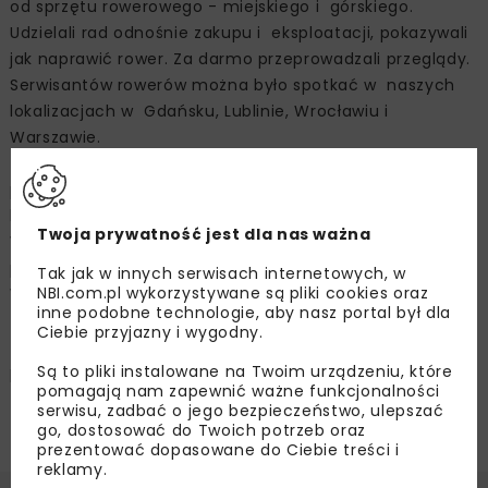
od sprzętu rowerowego - miejskiego i górskiego.
Udzielali rad odnośnie zakupu i eksploatacji, pokazywali
jak naprawić rower. Za darmo przeprowadzali przeglądy.
Serwisantów rowerów można było spotkać w naszych
lokalizacjach w Gdańsku, Lublinie, Wrocławiu i
Warszawie.
Na koniec perełka! Posprzątaj świat! Tu niewiele osób
podjęło wyzwanie! Więc szczególne słowa uznania
kierujemy do pracowników Zakładu Sprzętu w
Twoja prywatność jest dla nas ważna
Warbudzie, którzy stanęli na wysokości zadania i
posprzątali teren wokół ulicy Gniewkowskiej w
Tak jak w innych serwisach internetowych, w
NBI.com.pl wykorzystywane są pliki cookies oraz
Warszawie!
inne podobne technologie, aby nasz portal był dla
Łącznie, w dniach 21-25 września 2020 r., w różnych
Ciebie przyjazny i wygodny.
formach zielonych aktywności uczestniczyło ponad 250
Są to pliki instalowane na Twoim urządzeniu, które
pracowników Warbudu.
pomagają nam zapewnić ważne funkcjonalności
serwisu, zadbać o jego bezpieczeństwo, ulepszać
Zdjęcia: Warbud SA
go, dostosować do Twoich potrzeb oraz
prezentować dopasowane do Ciebie treści i
reklamy.