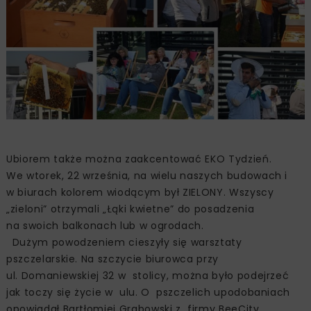
Ubiorem także można zaakcentować EKO Tydzień.
We wtorek, 22 września, na wielu naszych budowach i
w biurach kolorem wiodącym był ZIELONY. Wszyscy
„zieloni” otrzymali „Łąki kwietne” do posadzenia
na swoich balkonach lub w ogrodach.
Dużym powodzeniem cieszyły się warsztaty
pszczelarskie. Na szczycie biurowca przy
ul. Domaniewskiej 32 w stolicy, można było podejrzeć
jak toczy się życie w ulu. O pszczelich upodobaniach
opowiadał Bartłomiej Grabowski z firmy BeeCity,