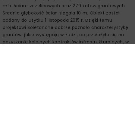
m.b. ścian szczelinowych oraz 270 kotew gruntowych.
Średnia głębokość ścian sięgała 10 m. Obiekt został
oddany do użytku 1 listopada 2015 r. Dzięki temu
projektowi Soletanche dobrze poznało charakterystykę
gruntów, jakie występują w Łodzi, co przełożyło się na
pozyskanie kolejnych kontraktów infrastrukturalnych, w
których obecnie bierze udział. Prace zrealizowano na
zlecenie Mostów Łódź.