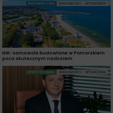
BUDOWNICTWO
WIADOMOŚCI
WYDARZENIA
NIK: samowole budowlane w Pomorskiem
poza skutecznym nadzorem
HYDROTECHNIKA
WIADOMOŚCI
WYDARZENIA