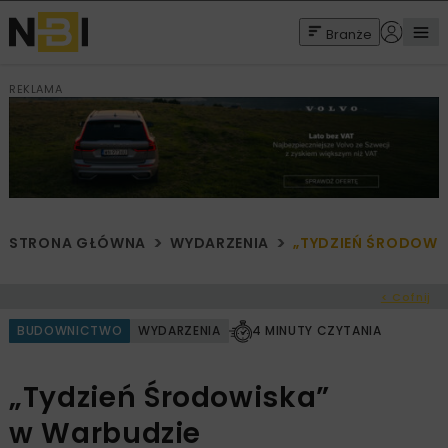
Branże
REKLAMA
STRONA GŁÓWNA
WYDARZENIA
„TYDZIEŃ ŚRODOWI
< Cofnij
BUDOWNICTWO
WYDARZENIA
4 MINUTY CZYTANIA
„Tydzień Środowiska”
w Warbudzie