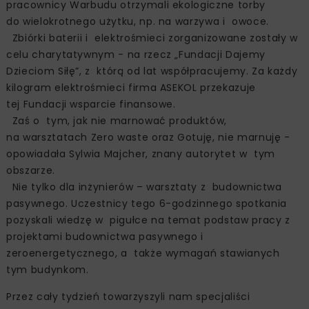
pracownicy Warbudu otrzymali ekologiczne torby
do wielokrotnego użytku, np. na warzywa i owoce.
Zbiórki baterii i elektrośmieci zorganizowane zostały w
celu charytatywnym - na rzecz „Fundacji Dajemy
Dzieciom Siłę”, z którą od lat współpracujemy. Za każdy
kilogram elektrośmieci firma ASEKOL przekazuje
tej Fundacji wsparcie finansowe.
Zaś o tym, jak nie marnować produktów,
na warsztatach Zero waste oraz Gotuję, nie marnuję -
opowiadała Sylwia Majcher, znany autorytet w tym
obszarze.
Nie tylko dla inżynierów – warsztaty z budownictwa
pasywnego. Uczestnicy tego 6-godzinnego spotkania
pozyskali wiedzę w pigułce na temat podstaw pracy z
projektami budownictwa pasywnego i
zeroenergetycznego, a także wymagań stawianych
tym budynkom.
Przez cały tydzień towarzyszyli nam specjaliści