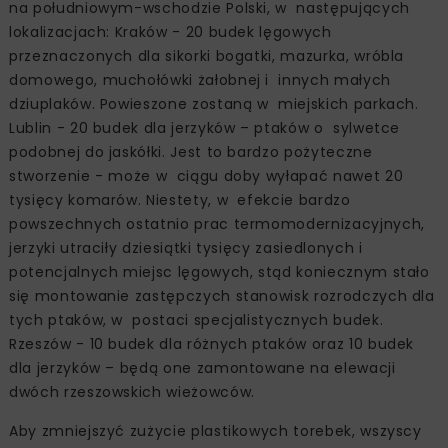
na południowym-wschodzie Polski, w następujących
lokalizacjach: Kraków - 20 budek lęgowych
przeznaczonych dla sikorki bogatki, mazurka, wróbla
domowego, muchołówki żałobnej i innych małych
dziuplaków. Powieszone zostaną w miejskich parkach.
Lublin - 20 budek dla jerzyków – ptaków o sylwetce
podobnej do jaskółki. Jest to bardzo pożyteczne
stworzenie - może w ciągu doby wyłapać nawet 20
tysięcy komarów. Niestety, w efekcie bardzo
powszechnych ostatnio prac termomodernizacyjnych,
jerzyki utraciły dziesiątki tysięcy zasiedlonych i
potencjalnych miejsc lęgowych, stąd koniecznym stało
się montowanie zastępczych stanowisk rozrodczych dla
tych ptaków, w postaci specjalistycznych budek.
Rzeszów - 10 budek dla różnych ptaków oraz 10 budek
dla jerzyków – będą one zamontowane na elewacji
dwóch rzeszowskich wieżowców.
Aby zmniejszyć zużycie plastikowych torebek, wszyscy