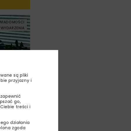
WIADOMOŚCI
WYDARZENIA
ą projekty
wane są pliki
blisko 1,5
bie przyjazny i
 zapewnić
WIADOMOŚCI
epszać go,
WYDARZENIA
ebie treści i
ego działania
ielona zgoda