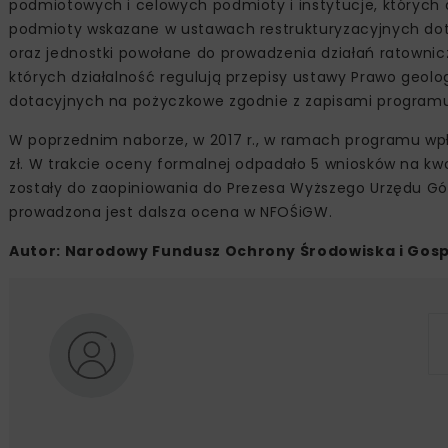
podmiotowych i celowych podmioty i instytucje, których d
podmioty wskazane w ustawach restrukturyzacyjnych dotyc
oraz jednostki powołane do prowadzenia działań ratownic
których działalność regulują przepisy ustawy Prawo geolog
dotacyjnych na pożyczkowe zgodnie z zapisami programu
W poprzednim naborze, w 2017 r., w ramach programu wpł
zł. W trakcie oceny formalnej odpadało 5 wniosków na kwo
zostały do zaopiniowania do Prezesa Wyższego Urzędu Górn
prowadzona jest dalsza ocena w NFOŚiGW.
Autor: Narodowy Fundusz Ochrony Środowiska i Gos