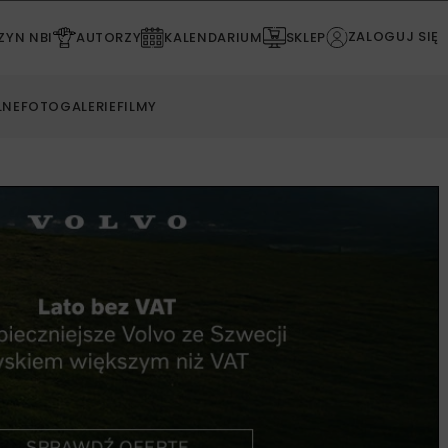
ZALOGUJ SIĘ
YN NBI
AUTORZY
KALENDARIUM
SKLEP
LNE
FOTOGALERIE
FILMY