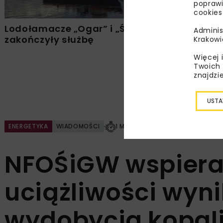
poprawi
cookies
Lodołamacze „Ogar” i „Świstak”
Wody Pols
Adminis
zakończyły służbę
gospodark
Krakowi
Więcej 
Twoich 
znajdzi
USTA
ENERGETYKA
WIADOMOŚCI
1 MINUTA CZYTANIA
NFOŚiGW wspiera
uciążliwości wyn
wydobycia kopal