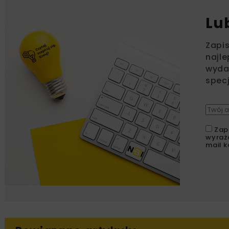
Lu
Zapi
najle
wydar
specj
Zap
wyraż
mail k