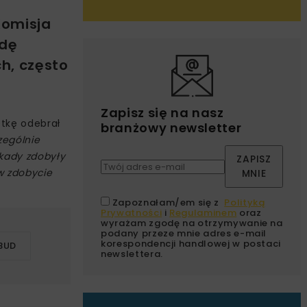
Komisja
odę
ch, często
Zapisz się na nasz
etkę odebrał
branżowy newsletter
zególnie
ekady zdobyły
ZAPISZ
w zdobycie
MNIE
Zapoznałam/em się z
Polityką
Prywatności
i
Regulaminem
oraz
wyrażam zgodę na otrzymywanie na
podany przeze mnie adres e-mail
korespondencji handlowej w postaci
BUD
newslettera.