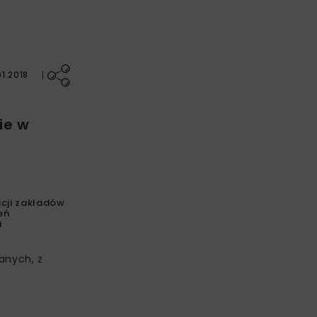
1.2018
ie w
cji zakładów
eń
i
anych, z