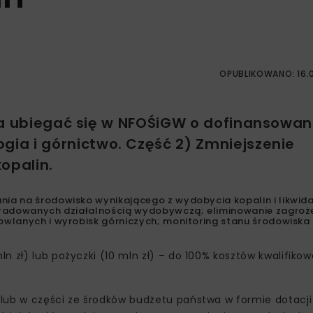
OPUBLIKOWANO: 16.0
na ubiegać się w NFOŚiGW o dofinansowan
ia i górnictwo. Część 2) Zmniejszenie
opalin.
ia na środowisko wynikającego z wydobycia kopalin i likwida
gradowanych działalnością wydobywczą; eliminowanie zagroż
wlanych i wyrobisk górniczych; monitoring stanu środowiska 
n zł) lub pożyczki (10 mln zł) – do 100% kosztów kwalifikow
lub w części ze środków budżetu państwa w formie dotacji