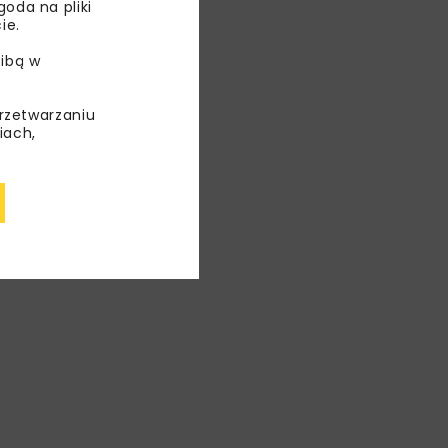
oda na pliki
ie.
awne.
ibą w
adają
ur
przetwarzaniu
iach,