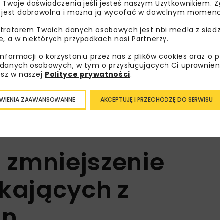
 Twoje doświadczenia jeśli jesteś naszym Użytkownikiem. Zg
 jest dobrowolna i można ją wycofać w dowolnym momenc
kie na forum
Pozwolenia wodnopr
tratorem Twoich danych osobowych jest nbi med!a z siedz
i wodnej w Ukrainie
Wody Polskie zapowi
e, a w niektórych przypadkach nasi Partnerzy.
usprawnienie proced
informacji o korzystaniu przez nas z plików cookies oraz o 
danych osobowych, w tym o przysługujących Ci uprawnien
esz w naszej
Polityce prywatności
.
Załaduj więcej...
WIENIA ZAAWANSOWANNE
AKCEPTUJĘ I PRZECHODZĘ DO SERWISU
 zmniejszenie
ikających z
in