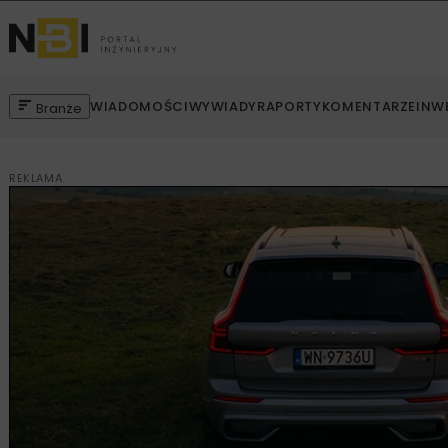
WIADOMOŚCI
WYWIADY
RAPORTY
KOMENTARZE
INW
Branże
REKLAMA