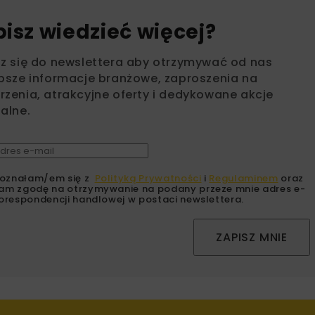
bisz wiedzieć więcej?
sz się do newslettera aby otrzymywać od nas
psze informacje branżowe, zaproszenia na
zenia, atrakcyjne oferty i dedykowane akcje
alne.
oznałam/em się z
Polityką Prywatności
i
Regulaminem
oraz
am zgodę na otrzymywanie na podany przeze mnie adres e-
orespondencji handlowej w postaci newslettera.
ZAPISZ MNIE