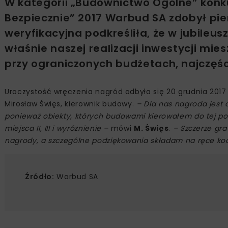
W kategorii „Budownictwo Ogólne” konku
Bezpiecznie” 2017 Warbud SA zdobył pie
weryfikacyjna podkreśliła, że w jubileu
właśnie naszej realizacji inwestycji mie
przy ograniczonych budżetach, najczęśc
Uroczystość wręczenia nagród odbyła się 20 grudnia 2017 
Mirosław Święs, kierownik budowy.
– Dla nas nagroda jest 
ponieważ obiekty, których budowami kierowałem do tej po
miejsca II, III i wyróżnienie –
mówi
M. Święs
.
– Szczerze gr
nagrody, a szczególne podziękowania składam na ręce koo
Źródło:
Warbud SA