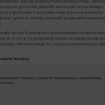
ziałalność regulują przepisy Prawa geologicznego i górnic
zących górnictwa; jednostki samorządu terytorialnego i i
zych w górnictwie. O pożyczkę mogą starać się podmioty i 
iczne i górnicze. Istnieje możliwość przekwalifikowania wn
.
ynęło łącznie 15 wniosków o dofinansowanie na łączną kwo
tę ok. 9 mln zł. Po pozytywnej ocenie formalnej wnioski pr
iczego i Ministra Energii. Po uzyskaniu wspomnianych opin
podarki Wodnej
NARODOWY FUNDUSZ OCHRONY ŚRODOWISKA I GOSPODARKI
WODNEJ