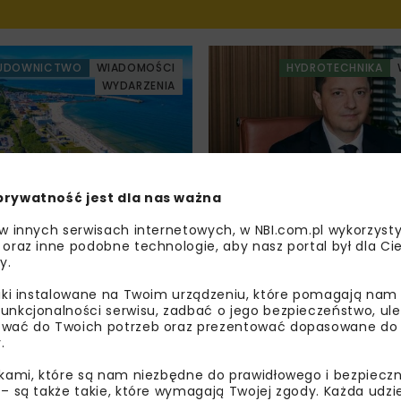
UDOWNICTWO
WIADOMOŚCI
HYDROTECHNIKA
WYDARZENIA
prywatność jest dla nas ważna
wole budowlane
Wody Polskie realizuj
 w innych serwisach internetowych, w NBI.com.pl wykorzysty
kiem poza
przeciwpowodziowe za 
 oraz inne podobne technologie, aby nasz portal był dla Cie
ym nadzorem
mld zł
y.
liki instalowane na Twoim urządzeniu, które pomagają nam
YDROTECHNIKA
WYDARZENIA
HYDROTECHNIKA
unkcjonalności serwisu, zadbać o jego bezpieczeństwo, ul
WIADOMOŚCI
wać do Twoich potrzeb oraz prezentować dopasowane do Ci
.
ikami, które są nam niezbędne do prawidłowego i bezpieczn
 – są także takie, które wymagają Twojej zgody. Każda udz