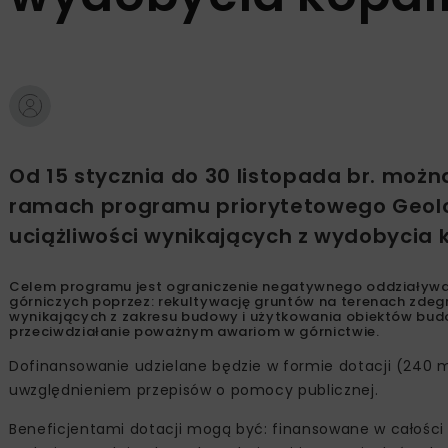
Od 15 stycznia do 30 listopada br. moż
ramach programu priorytetowego Geolog
uciążliwości wynikających z wydobycia k
Celem programu jest ograniczenie negatywnego oddziaływan
górniczych poprzez: rekultywację gruntów na terenach zde
wynikających z zakresu budowy i użytkowania obiektów budo
przeciwdziałanie poważnym awariom w górnictwie.
Dofinansowanie udzielane będzie w formie dotacji (240 ml
uwzględnieniem przepisów o pomocy publicznej.
Beneficjentami dotacji mogą być: finansowane w całości 