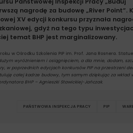
rsu Państwowej Inspekcji Pracy „Buduj
rwszą nagrodę za budowę „River Point”. 
szowej XV edycji konkursu przyznała nagr
szkaniowej, gdyż na tego typu inwestycja
iej temat BHP jest marginalizowany.
roku w Ośrodku Szkolenia PIP im. Prof. Jana Rosnera. Statu
dużym wyróżnieniem i osiągnięciem, a dla mnie, dodam, szc
ry, w poprzednich edycjach konkursów PIP na przestrzeni d
atuluję całej kadrze budowy, tym samym dziękując za wkład 
rdynatora BHP – Agnieszki Stawickiej-Jańczak
.
PAŃSTWOWA INSPEKCJA PRACY
PIP
WAR