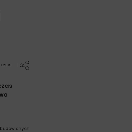
i
1.2019
czas
awa
i budowlanych