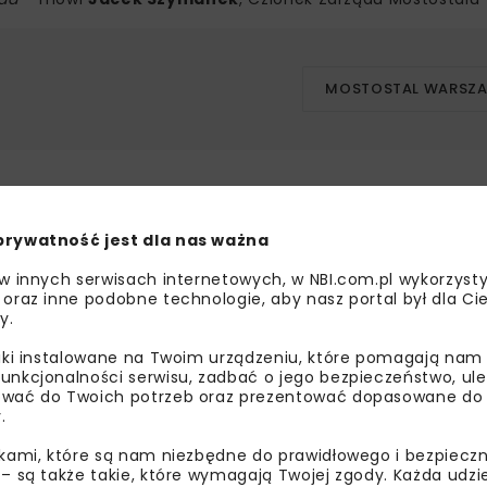
MOSTOSTAL WARSZ
bisz wiedzieć więcej?
prywatność jest dla nas ważna
 w innych serwisach internetowych, w NBI.com.pl wykorzysty
sz się do newslettera aby otrzymywać od nas
 oraz inne podobne technologie, aby nasz portal był dla Cie
psze informacje branżowe, zaproszenia na
y.
zenia, atrakcyjne oferty i dedykowane akcje
alne.
liki instalowane na Twoim urządzeniu, które pomagają nam
unkcjonalności serwisu, zadbać o jego bezpieczeństwo, ul
wać do Twoich potrzeb oraz prezentować dopasowane do Ci
.
ikami, które są nam niezbędne do prawidłowego i bezpieczn
oznałam/em się z
Polityką Prywatności
i
Regulaminem
oraz
 – są także takie, które wymagają Twojej zgody. Każda udz
am zgodę na otrzymywanie na podany przeze mnie adres e-