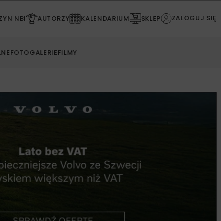
ZALOGUJ SIĘ
YN NBI
AUTORZY
KALENDARIUM
SKLEP
LNE
FOTOGALERIE
FILMY