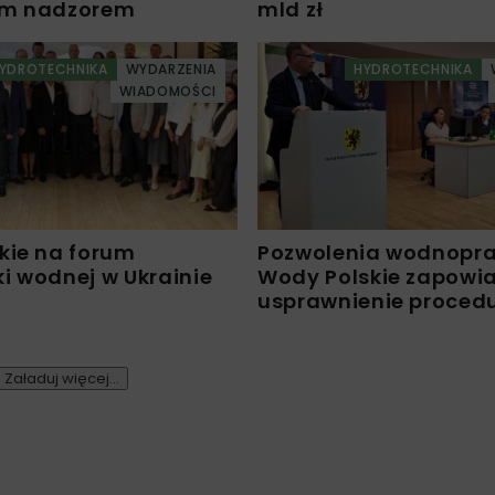
ym nadzorem
mld zł
YDROTECHNIKA
WYDARZENIA
HYDROTECHNIKA
WIADOMOŚCI
kie na forum
Pozwolenia wodnopr
i wodnej w Ukrainie
Wody Polskie zapowi
usprawnienie proced
Załaduj więcej...