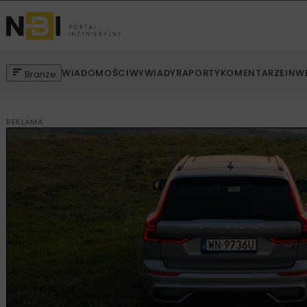
WIADOMOŚCI
WYWIADY
RAPORTY
KOMENTARZE
INW
Branże
REKLAMA