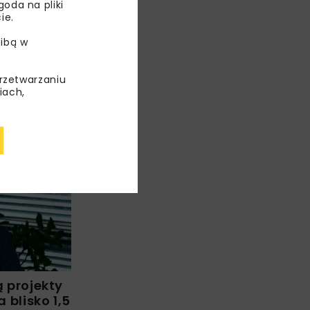
oda na pliki
ie.
ibą w
przetwarzaniu
iach,
WIADOMOŚCI
WYDARZENIA
ą projekty
blisko 1,5