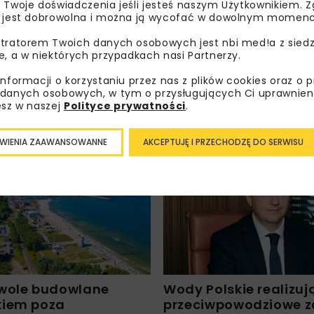
 Twoje doświadczenia jeśli jesteś naszym Użytkownikiem. Zg
orespondencji handlowej w postaci newslettera.
 jest dobrowolna i można ją wycofać w dowolnym momenc
ZAPISZ MNIE
tratorem Twoich danych osobowych jest nbi med!a z siedz
e, a w niektórych przypadkach nasi Partnerzy.
informacji o korzystaniu przez nas z plików cookies oraz o 
danych osobowych, w tym o przysługujących Ci uprawnien
esz w naszej
Polityce prywatności
.
WIENIA ZAAWANSOWANNE
AKCEPTUJĘ I PRZECHODZĘ DO SERWISU
UDOWNICTWO
WIADOMOŚCI
HYDROTECHNIKA
WYDARZENIA
wole budowlane
Wody Polskie realizuj
kiem poza
przeciwpowodziowe za 