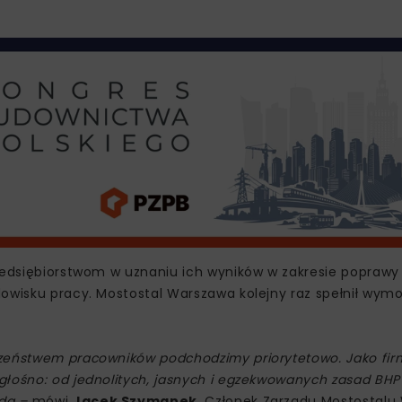
rzedsiębiorstwom w uznaniu ich wyników w zakresie popraw
owisku pracy. Mostostal Warszawa kolejny raz spełnił wymo
czeństwem pracowników podchodzimy priorytetowo. Jako fi
głośno: od jednolitych, jasnych i egzekwowanych zasad BHP
ada –
mówi
Jacek Szymanek
, Członek Zarządu Mostostalu