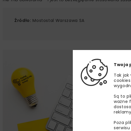
Źródło:
Mostostal Warszawa SA
Lu
Twoja 
Tak jak
Zapi
cookies
najle
wygodn
wydar
specj
Są to p
ważne f
dostoso
reklamy
Poza pl
Zap
serwisu
wyraż