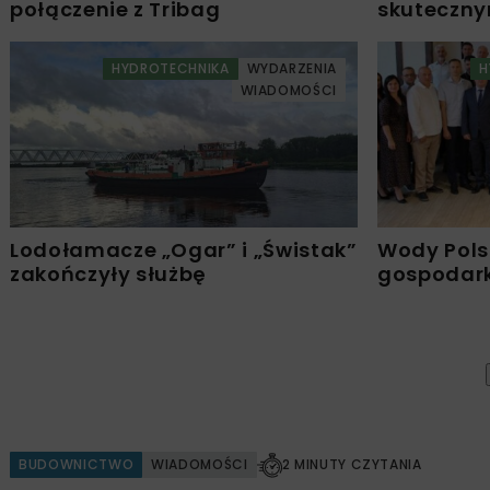
połączenie z Tribag
skuteczn
HYDROTECHNIKA
WYDARZENIA
H
WIADOMOŚCI
Lodołamacze „Ogar” i „Świstak”
Wody Pols
zakończyły służbę
gospodark
BUDOWNICTWO
WIADOMOŚCI
2 MINUTY CZYTANIA