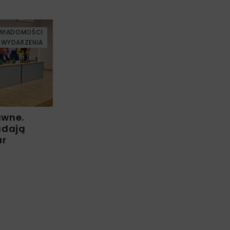
WIADOMOŚCI
WYDARZENIA
awne.
adają
ur