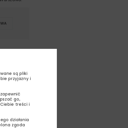
AWA
wane są pliki
bie przyjazny i
 zapewnić
epszać go,
ebie treści i
ego działania
ielona zgoda