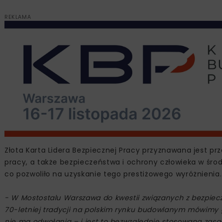
REKLAMA
Złota Karta Lidera Bezpiecznej Pracy przyznawana jest p
pracy, a także bezpieczeństwa i ochrony człowieka w środ
co pozwoliło na uzyskanie tego prestiżowego wyróżnienia.
- W Mostostalu Warszawa do kwestii związanych z bezpie
70-letniej tradycji na polskim rynku budowlanym mówimy 
nie ma odwołania – i jest to bezwzględnie stosowana zas