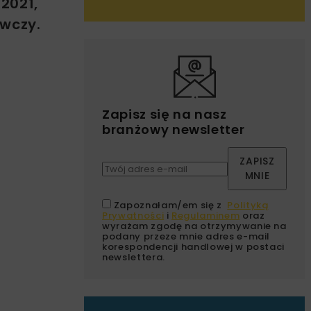
2021,
awczy.
Zapisz się na nasz
branżowy newsletter
ZAPISZ
MNIE
Zapoznałam/em się z
Polityką
Prywatności
i
Regulaminem
oraz
wyrażam zgodę na otrzymywanie na
podany przeze mnie adres e-mail
korespondencji handlowej w postaci
newslettera.