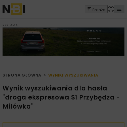
Branże
REKLAMA
STRONA GŁÓWNA
WYNIKI WYSZUKIWANIA
Wynik wyszukiwania dla hasła
"droga ekspresowa S1 Przybędza -
Milówka"