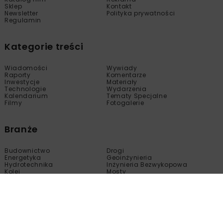
Sklep
Kontakt
Newsletter
Polityka prywatności
Regulamin
Kategorie treści
Wiadomości
Wywiady
Raporty
Komentarze
Inwestycje
Materiały
Technologie
Wydarzenia
Kalendarium
Tematy Specjalne
Filmy
Fotogalerie
Branże
Budownictwo
Drogi
Energetyka
Geoinżynieria
Hydrotechnika
Inżynieria Bezwykopowa
Kolej
Mosty
Tunele
Wod-Kan
Motoryzacja
Copyright © nbi med!a 2005 - 2024 Wszelkie prawa
zastrzeżone.