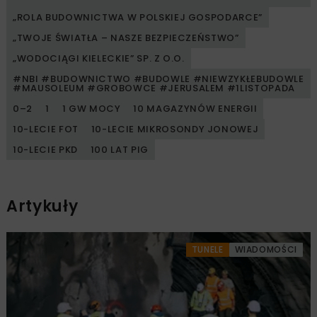
„ROLA BUDOWNICTWA W POLSKIEJ GOSPODARCE”
„TWOJE ŚWIATŁA – NASZE BEZPIECZEŃSTWO”
„WODOCIĄGI KIELECKIE” SP. Z O.O.
#NBI #BUDOWNICTWO #BUDOWLE #NIEWZYKŁEBUDOWLE
#MAUSOLEUM #GROBOWCE #JERUSALEM #1LISTOPADA
0–2
1
1 GW MOCY
10 MAGAZYNÓW ENERGII
10-LECIE FOT
10-LECIE MIKROSONDY JONOWEJ
10-LECIE PKD
100 LAT PIG
Artykuły
TUNELE
WIADOMOŚCI