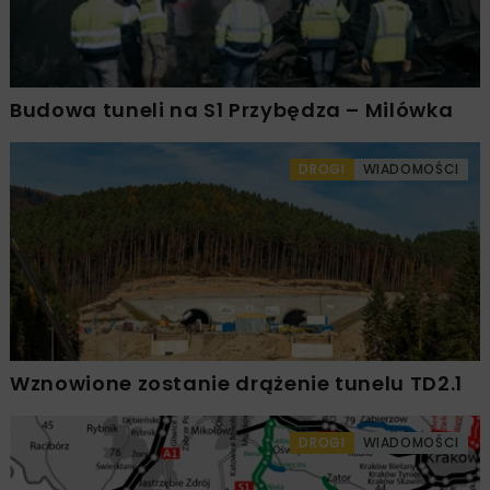
Budowa tuneli na S1 Przybędza – Milówka
DROGI
WIADOMOŚCI
Wznowione zostanie drążenie tunelu TD2.1
DROGI
WIADOMOŚCI