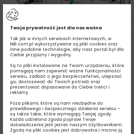
Twoja prywatność jest dla nas ważna
Tak jak w innych serwisach internetowych, w
NBI.com.pl wykorzystywane są pliki cookies oraz
Umowa na budowę S1 Przybędza – Milówka
inne podobne technologie, aby nasz portal był dla
Ciebie przyjazny i wygodny.
DROGI
WIADOMOŚCI
Są to pliki instalowane na Twoim urządzeniu, które
pomagają nam zapewnić ważne funkcjonalności
serwisu, zadbać o jego bezpieczeństwo, ulepszać
go, dostosować do Twoich potrzeb oraz
prezentować dopasowane do Ciebie treści i
reklamy.
Poza plikami, które są nam niezbędne do
prawidłowego i bezpiecznego działania serwisu –
są także takie, które wymagają Twojej zgody.
Każda udzielona zgoda poprawi Twoje
Wiemy kto wybuduje S1 Przybędza –
doświadczenia jeśli jesteś naszym Użytkownikiem.
Milówka
Zgoda na pliki cookies jest dobrowolna i można ją