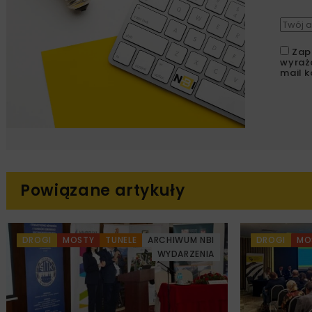
Zap
wyraż
mail k
Powiązane artykuły
DROGI
MOSTY
TUNELE
ARCHIWUM NBI
DROGI
MO
WYDARZENIA