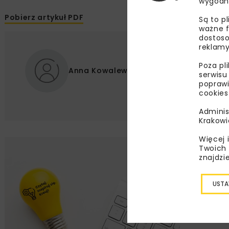
wygodn
Pobierz artykuł PDF
Są to p
ważne f
dostoso
reklamy
Poza pl
Anna Kowalewska
serwisu
poprawi
cookies
Adminis
Krakowi
Więcej 
Twoich 
Lu
znajdzi
Zapi
USTA
najle
wydar
specj