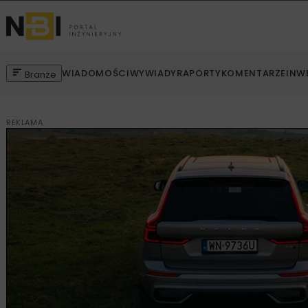
WIADOMOŚCI
WYWIADY
RAPORTY
KOMENTARZE
INW
Branże
REKLAMA