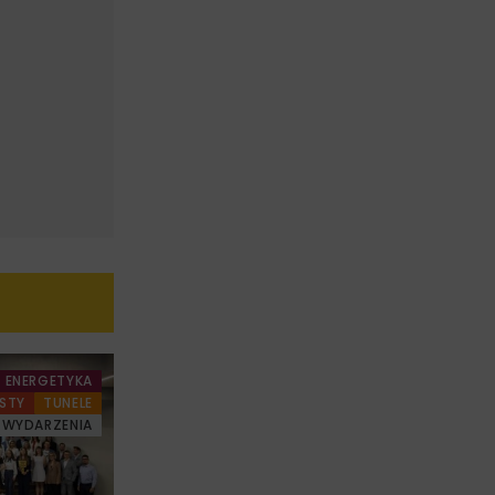
ENERGETYKA
STY
TUNELE
WYDARZENIA