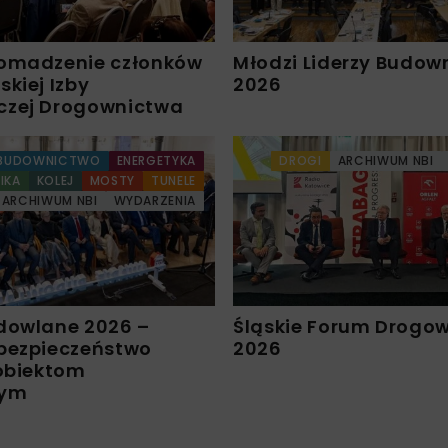
omadzenie członków
Młodzi Liderzy Budow
kiej Izby
2026
czej Drogownictwa
BUDOWNICTWO
ENERGETYKA
DROGI
ARCHIWUM NBI
IKA
KOLEJ
MOSTY
TUNELE
ARCHIWUM NBI
WYDARZENIA
dowlane 2026 –
Śląskie Forum Drogo
bezpieczeństwo
2026
 obiektom
nym