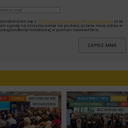
oznałam/em się z
Polityką Prywatności
i
Regulaminem
oraz
am zgodę na otrzymywanie na podany przeze mnie adres e-
orespondencji handlowej w postaci newslettera.
ZAPISZ MNIE
STY
TUNELE
ARCHIWUM NBI
BUDOWNICTWO
DROGI
WYDARZENIA
HYDROTECHNIKA
KOLEJ
MO
ARCHIWUM NBI