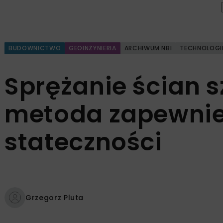
BUDOWNICTWO
GEOINŻYNIERIA
ARCHIWUM NBI
TECHNOLOGI
Sprężanie ścian 
metoda zapewnie
stateczności
Grzegorz Pluta