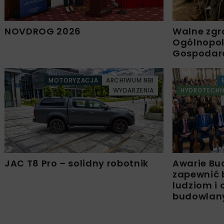
NOVDROG 2026
Walne zgr
Ogólnopols
Gospodar
MOTORYZACJA
ARCHIWUM NBI
WYDARZENIA
HYDROTECHN
JAC T8 Pro – solidny robotnik
Awarie Bu
zapewnić 
ludziom i
budowla