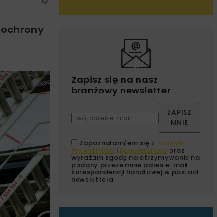
 ochrony
Zapisz się na nasz
branżowy newsletter
ZAPISZ
MNIE
Zapoznałam/em się z
Polityką
Prywatności
i
Regulaminem
oraz
wyrażam zgodę na otrzymywanie na
podany przeze mnie adres e-mail
korespondencji handlowej w postaci
newslettera.