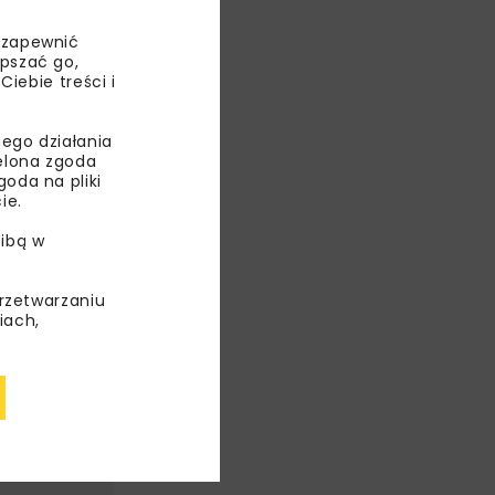
 zapewnić
epszać go,
ebie treści i
NIA
ego działania
ielona zgoda
oda na pliki
ie.
ibą w
przetwarzaniu
iach,