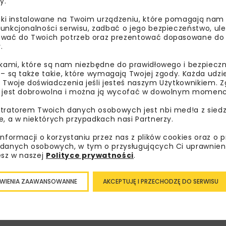
y.
liki instalowane na Twoim urządzeniu, które pomagają nam
unkcjonalności serwisu, zadbać o jego bezpieczeństwo, ul
wać do Twoich potrzeb oraz prezentować dopasowane do Ci
.
LAYHER SP. Z O.O.
RUSZTOWA
ikami, które są nam niezbędne do prawidłowego i bezpieczn
 – są także takie, które wymagają Twojej zgody. Każda udz
 Twoje doświadczenia jeśli jesteś naszym Użytkownikiem. Zg
 jest dobrowolna i można ją wycofać w dowolnym momenc
tratorem Twoich danych osobowych jest nbi med!a z siedz
e, a w niektórych przypadkach nasi Partnerzy.
informacji o korzystaniu przez nas z plików cookies oraz o 
danych osobowych, w tym o przysługujących Ci uprawnien
bisz wiedzieć więcej?
esz w naszej
Polityce prywatności
.
sz się do newslettera aby otrzymywać od nas
WIENIA ZAAWANSOWANNE
AKCEPTUJĘ I PRZECHODZĘ DO SERWISU
psze informacje branżowe, zaproszenia na
zenia, atrakcyjne oferty i dedykowane akcje
alne.