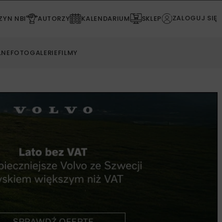
ZALOGUJ SIĘ
YN NBI
AUTORZY
KALENDARIUM
SKLEP
LNE
FOTOGALERIE
FILMY