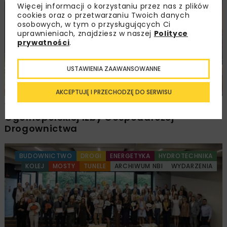
Więcej informacji o korzystaniu przez nas z plików
DROGI
MOSTY
TUNELE
ARCHIWUM NBI
WYDARZENIA
cookies oraz o przetwarzaniu Twoich danych
osobowych, w tym o przysługujących Ci
uprawnieniach, znajdziesz w naszej
Polityce
prywatności
.
USTAWIENIA ZAAWANSOWANNE
AKCEPTUJĘ I PRZECHODZĘ DO SERWISU
Walne zgromadzenie członków
Ogólnopolskiej Izby Gospodarczej
Drogownictwa
BUDOWNICTWO
DROGI
ENERGETYKA
HYDROTECHNIKA
KOLEJ
MOSTY
TUNELE
ARCHIWUM NBI
WYDARZENIA