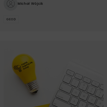
Michał Wójcik
GEOD