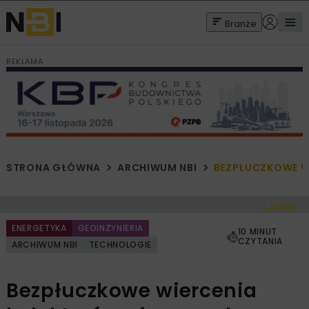
Branże
REKLAMA
STRONA GŁÓWNA
ARCHIWUM NBI
BEZPŁUCZKOWE W
< Cofnij
ENERGETYKA
GEOINŻYNIERIA
10 MINUT
CZYTANIA
ARCHIWUM NBI
TECHNOLOGIE
Bezpłuczkowe wiercenia