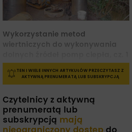
Wykorzystanie metod
wiertniczych do wykonywania
dolnych źródeł pomp ciepła, cz. 1
TEN I WIELE INNYCH ARTYKUŁÓW PRZECZYTASZ Z
AKTYWNĄ PRENUMERATĄ LUB SUBSKRYPCJĄ
Czytelnicy z aktywną
prenumeratą lub
subskrypcją
mają
nieograniczony dostęp
do