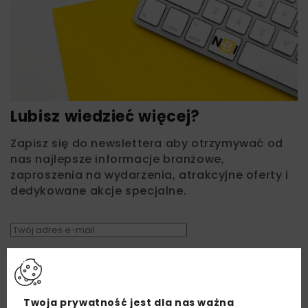
Lubisz wiedzieć więcej?
Zapisz się do newslettera aby otrzymywać od
nas najlepsze informacje branżowe,
zaproszenia na wydarzenia, atrakcyjne oferty i
dedykowane akcje specjalne.
Zapoznałam/em się z
Polityką Prywatności
i
Regulaminem
oraz wyrażam zgodę na otrzymywanie na
podany przeze mnie adres e-mail korespondencji
handlowej w postaci newslettera.
Twoja prywatność jest dla nas ważna