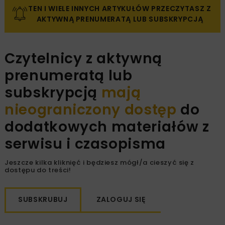
TEN I WIELE INNYCH ARTYKUŁÓW PRZECZYTASZ Z
AKTYWNĄ PRENUMERATĄ LUB SUBSKRYPCJĄ
Czytelnicy z aktywną
prenumeratą lub
subskrypcją
mają
nieograniczony dostęp
do
dodatkowych materiałów z
serwisu i czasopisma
Jeszcze kilka kliknięć i będziesz mógł/a cieszyć się z
dostępu do treści!
SUBSKRUBUJ
ZALOGUJ SIĘ