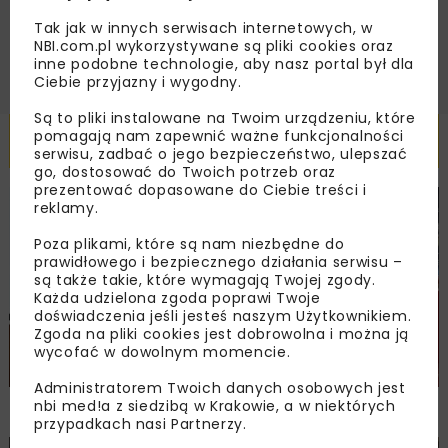
ZAPISZ MNIE
Tak jak w innych serwisach internetowych, w
NBI.com.pl wykorzystywane są pliki cookies oraz
inne podobne technologie, aby nasz portal był dla
Ciebie przyjazny i wygodny.
Są to pliki instalowane na Twoim urządzeniu, które
Powiązane artykuły
pomagają nam zapewnić ważne funkcjonalności
serwisu, zadbać o jego bezpieczeństwo, ulepszać
go, dostosować do Twoich potrzeb oraz
prezentować dopasowane do Ciebie treści i
reklamy.
DROGI
MOSTY
TUNELE
ARCHIWUM NBI
WYDARZENIA
Poza plikami, które są nam niezbędne do
prawidłowego i bezpiecznego działania serwisu –
są także takie, które wymagają Twojej zgody.
Każda udzielona zgoda poprawi Twoje
doświadczenia jeśli jesteś naszym Użytkownikiem.
Zgoda na pliki cookies jest dobrowolna i można ją
wycofać w dowolnym momencie.
Administratorem Twoich danych osobowych jest
NOVDROG 2026
nbi med!a z siedzibą w Krakowie, a w niektórych
przypadkach nasi Partnerzy.