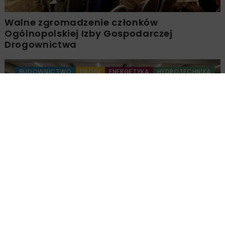
Walne zgromadzenie członków
Ogólnopolskiej Izby Gospodarczej
Drogownictwa
BUDOWNICTWO
DROGI
ENERGETYKA
HYDROTECHNIKA
KOLEJ
MOSTY
TUNELE
ARCHIWUM NBI
WYDARZENIA
Młodzi Liderzy Budownictwa 2026
Załaduj więcej...