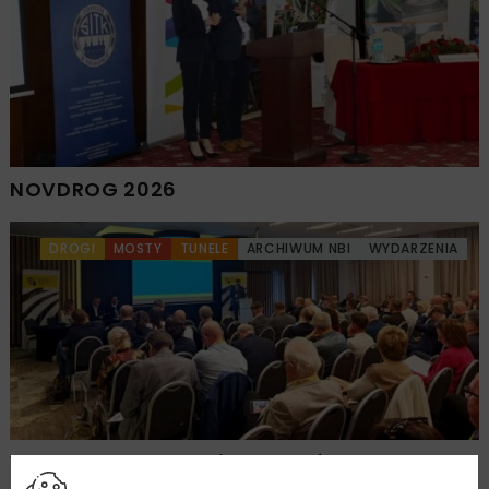
NOVDROG 2026
DROGI
MOSTY
TUNELE
ARCHIWUM NBI
WYDARZENIA
Walne zgromadzenie członków
Ogólnopolskiej Izby Gospodarczej