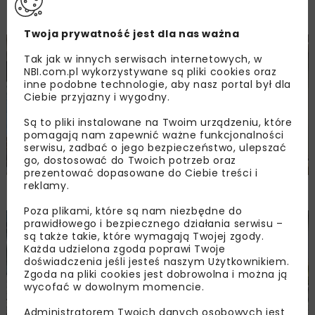
Drogownictwa
Twoja prywatność jest dla nas ważna
BUDOWNICTWO
DROGI
ENERGETYKA
HYDROTECHNIKA
Tak jak w innych serwisach internetowych, w
KOLEJ
MOSTY
TUNELE
ARCHIWUM NBI
WYDARZENIA
NBI.com.pl wykorzystywane są pliki cookies oraz
inne podobne technologie, aby nasz portal był dla
Ciebie przyjazny i wygodny.
Są to pliki instalowane na Twoim urządzeniu, które
pomagają nam zapewnić ważne funkcjonalności
serwisu, zadbać o jego bezpieczeństwo, ulepszać
go, dostosować do Twoich potrzeb oraz
prezentować dopasowane do Ciebie treści i
reklamy.
Młodzi Liderzy Budownictwa 2026
Poza plikami, które są nam niezbędne do
prawidłowego i bezpiecznego działania serwisu –
MOTORYZACJA
ARCHIWUM NBI
WYDARZENIA
są także takie, które wymagają Twojej zgody.
Każda udzielona zgoda poprawi Twoje
doświadczenia jeśli jesteś naszym Użytkownikiem.
Zgoda na pliki cookies jest dobrowolna i można ją
wycofać w dowolnym momencie.
Administratorem Twoich danych osobowych jest