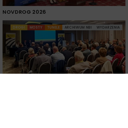
NOVDROG 2026
DROGI
MOSTY
TUNELE
ARCHIWUM NBI
WYDARZENIA
Walne zgromadzenie członków
Ogólnopolskiej Izby Gospodarczej
Drogownictwa
BUDOWNICTWO
DROGI
ENERGETYKA
HYDROTECHNIKA
KOLEJ
MOSTY
TUNELE
ARCHIWUM NBI
WYDARZENIA