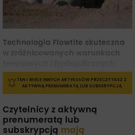
Technologia Flowtite skuteczna
w zróżnicowanych warunkach
terenowych i hydraulicznych
TEN I WIELE INNYCH ARTYKUŁÓW PRZECZYTASZ Z
AKTYWNĄ PRENUMERATĄ LUB SUBSKRYPCJĄ
Czytelnicy z aktywną
prenumeratą lub
subskrypcją
mają