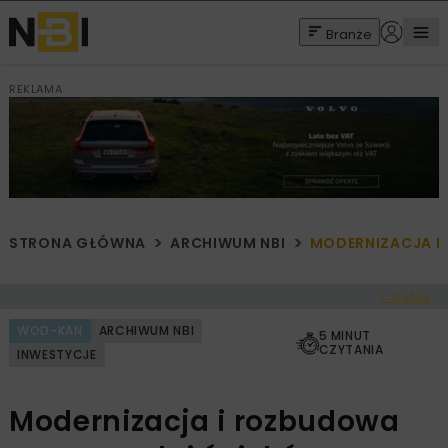
Branże
REKLAMA
STRONA GŁÓWNA
ARCHIWUM NBI
MODERNIZACJA I
< Cofnij
WOD-KAN
ARCHIWUM NBI
5 MINUT
CZYTANIA
INWESTYCJE
Modernizacja i rozbudowa