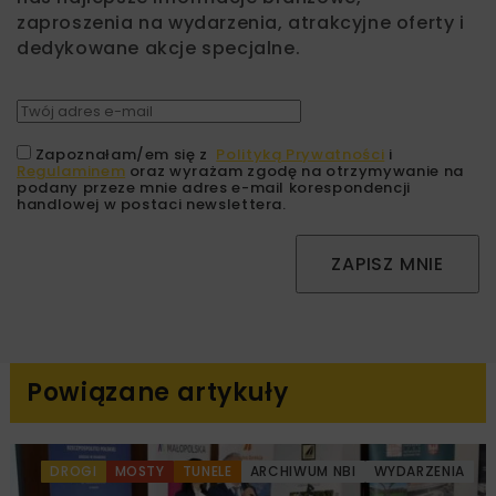
zaproszenia na wydarzenia, atrakcyjne oferty i
dedykowane akcje specjalne.
Zapoznałam/em się z
Polityką Prywatności
i
Regulaminem
oraz wyrażam zgodę na otrzymywanie na
podany przeze mnie adres e-mail korespondencji
handlowej w postaci newslettera.
ZAPISZ MNIE
Powiązane artykuły
DROGI
MOSTY
TUNELE
ARCHIWUM NBI
WYDARZENIA