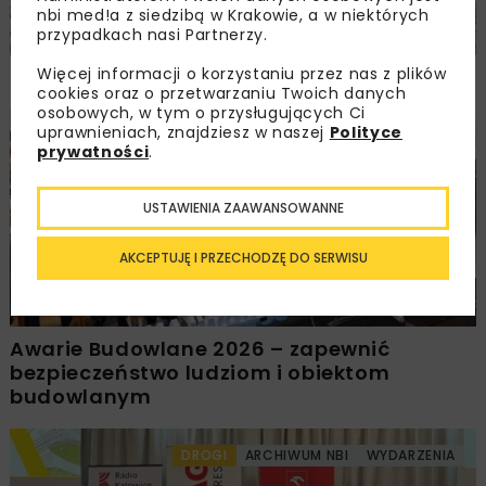
nbi med!a z siedzibą w Krakowie, a w niektórych
przypadkach nasi Partnerzy.
Więcej informacji o korzystaniu przez nas z plików
JAC T8 Pro – solidny robotnik
cookies oraz o przetwarzaniu Twoich danych
osobowych, w tym o przysługujących Ci
uprawnieniach, znajdziesz w naszej
Polityce
BUDOWNICTWO
ENERGETYKA
HYDROTECHNIKA
KOLEJ
prywatności
.
MOSTY
TUNELE
ARCHIWUM NBI
WYDARZENIA
USTAWIENIA ZAAWANSOWANNE
AKCEPTUJĘ I PRZECHODZĘ DO SERWISU
Awarie Budowlane 2026 – zapewnić
bezpieczeństwo ludziom i obiektom
budowlanym
DROGI
ARCHIWUM NBI
WYDARZENIA