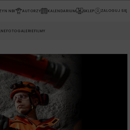
ZALOGUJ SIĘ
YN NBI
AUTORZY
KALENDARIUM
SKLEP
LNE
FOTOGALERIE
FILMY