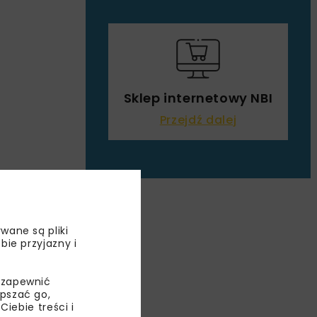
Sklep internetowy NBI
Przejdź dalej
wane są pliki
bie przyjazny i
NIE
 zapewnić
epszać go,
ebie treści i