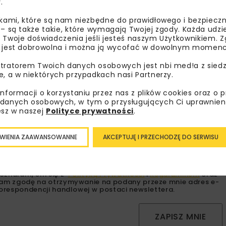
.
ikami, które są nam niezbędne do prawidłowego i bezpieczn
 – są także takie, które wymagają Twojej zgody. Każda udz
 Twoje doświadczenia jeśli jesteś naszym Użytkownikiem. Zg
 jest dobrowolna i można ją wycofać w dowolnym momenc
bisz wiedzieć więcej?
tratorem Twoich danych osobowych jest nbi med!a z siedz
e, a w niektórych przypadkach nasi Partnerzy.
sz się do newslettera aby otrzymywać od nas
informacji o korzystaniu przez nas z plików cookies oraz o 
danych osobowych, w tym o przysługujących Ci uprawnien
psze informacje branżowe, zaproszenia na
esz w naszej
Polityce prywatności
.
zenia, atrakcyjne oferty i dedykowane akcje
alne.
WIENIA ZAAWANSOWANNE
AKCEPTUJĘ I PRZECHODZĘ DO SERWISU
oznałam/em się z
Polityką Prywatności
i
Regulaminem
oraz
am zgodę na otrzymywanie na podany przeze mnie adres e-
orespondencji handlowej w postaci newslettera.
ZAPISZ MNIE