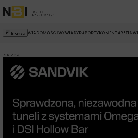
WIADOMOŚCI
WYWIADY
RAPORTY
KOMENTARZE
INW
Branże
REKLAMA