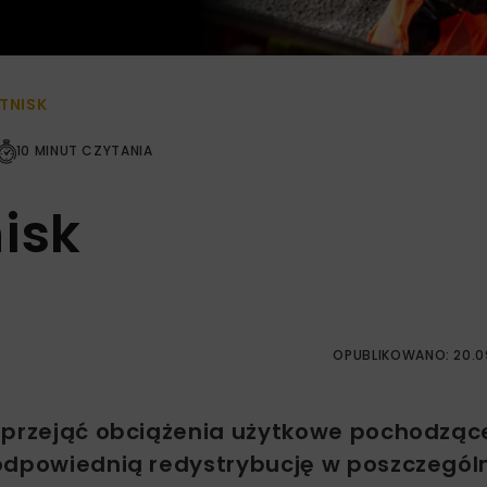
TNISK
10 MINUT CZYTANIA
isk
OPUBLIKOWANO: 20.0
e przejąć obciążenia użytkowe pochodząc
 odpowiednią redystrybucję w poszczegól