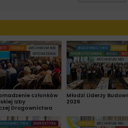
STY
TUNELE
ARCHIWUM NBI
BUDOWNICTWO
DROGI
WYDARZENIA
HYDROTECHNIKA
KOLEJ
MO
ARCHIWUM NBI
omadzenie członków
Młodzi Liderzy Budow
kiej Izby
2026
czej Drogownictwa
BUDOWNICTWO
ENERGETYKA
DROGI
ARCHIWUM NBI