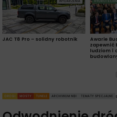
WYDARZENIA
HYDROTECHN
JAC T8 Pro – solidny robotnik
Awarie Bu
zapewnić 
ludziom i
budowla
DROGI
MOSTY
TUNELE
ARCHIWUM NBI
TEMATY SPECJALNE
Odwodnienie dróg