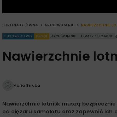
STRONA GŁÓWNA
ARCHIWUM NBI
NAWIERZCHNIE LO
BUDOWNICTWO
DROGI
ARCHIWUM NBI
TEMATY SPECJALNE
Nawierzchnie lotn
Maria Szruba
Nawierzchnie lotnisk muszą bezpieczni
od ciężaru samolotu oraz zapewnić ich