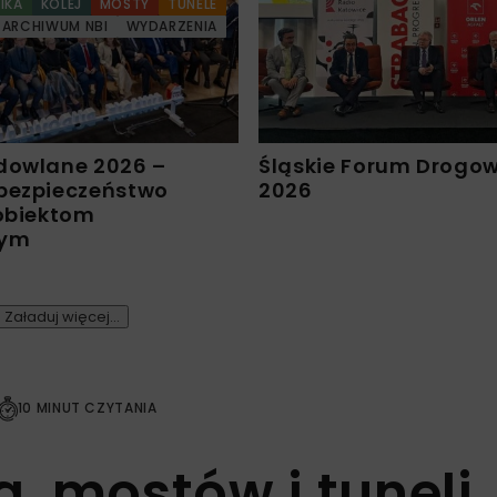
IKA
KOLEJ
MOSTY
TUNELE
ARCHIWUM NBI
WYDARZENIA
dowlane 2026 –
Śląskie Forum Drogo
bezpieczeństwo
2026
 obiektom
nym
Załaduj więcej...
10 MINUT CZYTANIA
, mostów i tuneli