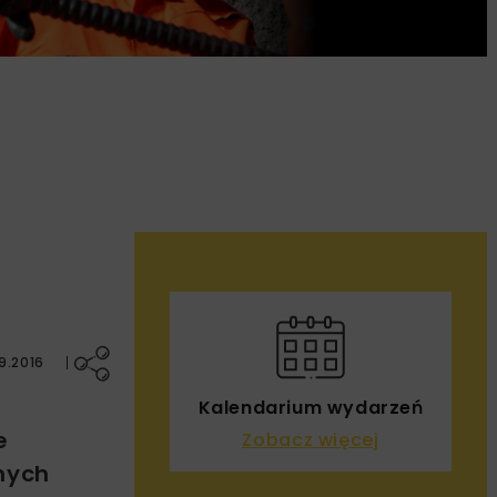
9.2016
Kalendarium wydarzeń
e
Zobacz więcej
nych