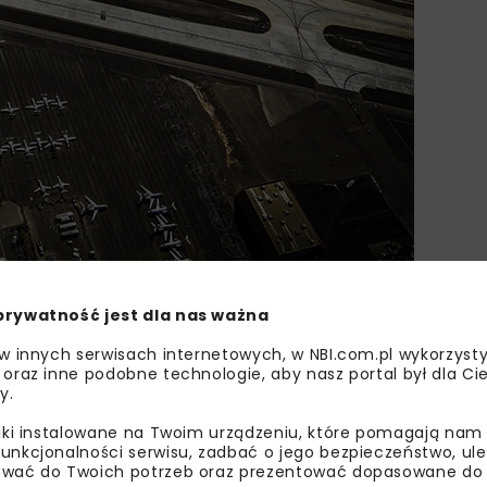
prywatność jest dla nas ważna
 w innych serwisach internetowych, w NBI.com.pl wykorzysty
 oraz inne podobne technologie, aby nasz portal był dla Cie
y.
DROGI
LOTNISKA
NAWIERZCH
liki instalowane na Twoim urządzeniu, które pomagają nam
unkcjonalności serwisu, zadbać o jego bezpieczeństwo, ul
wać do Twoich potrzeb oraz prezentować dopasowane do Ci