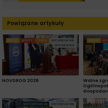
Powiązane artykuły
DROGI
MOSTY
TUNELE
ARCHIWUM NBI
DROGI
MO
WYDARZENIA
NOVDROG 2026
Walne zgr
Ogólnopols
Gospodar
MOTORYZACJA
ARCHIWUM NBI