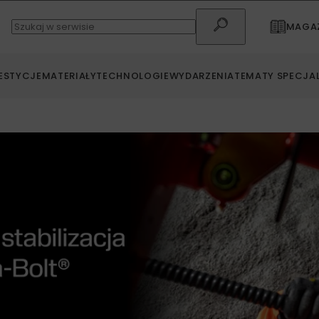
MAGAZ
ESTYCJE
MATERIAŁY
TECHNOLOGIE
WYDARZENIA
TEMATY SPECJA