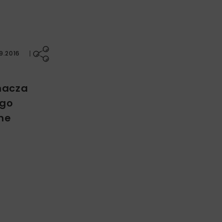
9.2016
nacza
ego
ne