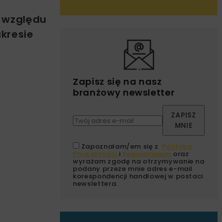
e względu
kresie
Zapisz się na nasz
branżowy newsletter
ZAPISZ
MNIE
Zapoznałam/em się z
Polityką
Prywatności
i
Regulaminem
oraz
wyrażam zgodę na otrzymywanie na
podany przeze mnie adres e-mail
korespondencji handlowej w postaci
newslettera.