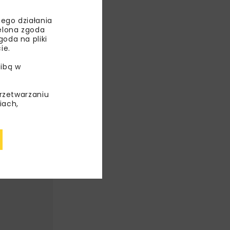
ego działania
ielona zgoda
oda na pliki
ie.
ibą w
przetwarzaniu
iach,