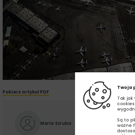
Twoja 
Pobierz artykuł PDF
Tak jak
cookies
wygodn
Są to p
Maria Szruba
ważne f
dostoso