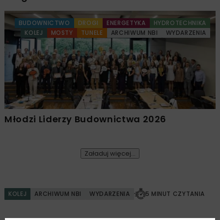
BUDOWNICTWO
DROGI
ENERGETYKA
HYDROTECHNIKA
KOLEJ
MOSTY
TUNELE
ARCHIWUM NBI
WYDARZENIA
Młodzi Liderzy Budownictwa 2026
Załaduj więcej...
KOLEJ
ARCHIWUM NBI
WYDARZENIA
5 MINUT CZYTANIA