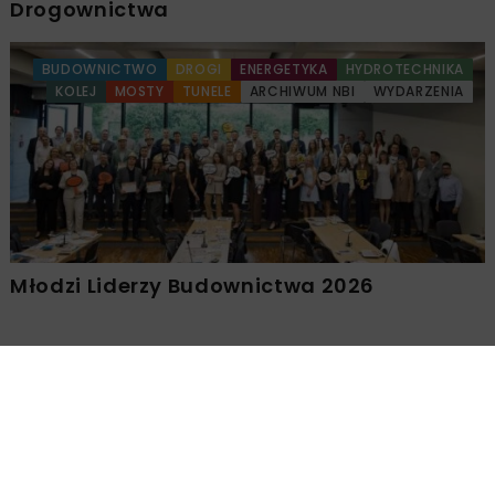
Drogownictwa
BUDOWNICTWO
DROGI
ENERGETYKA
HYDROTECHNIKA
KOLEJ
MOSTY
TUNELE
ARCHIWUM NBI
WYDARZENIA
Młodzi Liderzy Budownictwa 2026
Załaduj więcej...
DROGI
ARCHIWUM NBI
10 MINUT CZYTANIA