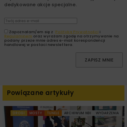
dedykowane akcje specjalne.
Zapoznałam/em się z
Polityką Prywatności
i
Regulaminem
oraz wyrażam zgodę na otrzymywanie na
podany przeze mnie adres e-mail korespondencji
handlowej w postaci newslettera.
ZAPISZ MNIE
Powiązane artykuły
DROGI
MOSTY
TUNELE
ARCHIWUM NBI
WYDARZENIA