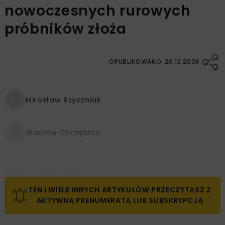
nowoczesnych rurowych
próbników złoża
OPUBLIKOWANO: 20.12.2008
Mirosław Rzyczniak
Wacław Chrząszcz
Pobierz artykuł PDF
TEN I WIELE INNYCH ARTYKUŁÓW PRZECZYTASZ Z
AKTYWNĄ PRENUMERATĄ LUB SUBSKRYPCJĄ