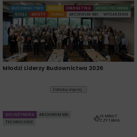
BUDOWNICTWO
DROGI
ENERGETYKA
HYDROTECHNIKA
KOLEJ
MOSTY
TUNELE
ARCHIWUM NBI
WYDARZENIA
Młodzi Liderzy Budownictwa 2026
Załaduj więcej...
GEOINŻYNIERIA
ARCHIWUM NBI
10 MINUT
CZYTANIA
TECHNOLOGIE