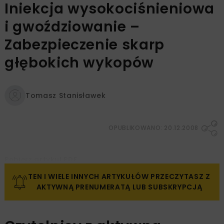
Iniekcja wysokociśnieniowa
i gwoździowanie –
Zabezpieczenie skarp
głębokich wykopów
Tomasz Stanisławek
OPUBLIKOWANO: 20.12.2008
Pobierz artykuł PDF
TEN I WIELE INNYCH ARTYKUŁÓW PRZECZYTASZ Z
AKTYWNĄ PRENUMERATĄ LUB SUBSKRYPCJĄ