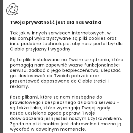
Kolej przyspieszy?
Nowoczesne Technologie i
Twoja prywatność jest dla nas ważna
Systemy Zarządzania w
Tak jak w innych serwisach internetowych, w
Kolejnictwie
NBI.com.pl wykorzystywane są pliki cookies oraz
inne podobne technologie, aby nasz portal był dla
Ciebie przyjazny i wygodny.
Anna Sikora
Są to pliki instalowane na Twoim urządzeniu, które
pomagają nam zapewnić ważne funkcjonalności
serwisu, zadbać o jego bezpieczeństwo, ulepszać
OPUBLIKOWANO: 20.12.2008
go, dostosować do Twoich potrzeb oraz
prezentować dopasowane do Ciebie treści i
reklamy.
Pobierz artykuł PDF
Poza plikami, które są nam niezbędne do
prawidłowego i bezpiecznego działania serwisu –
TEN I WIELE INNYCH ARTYKUŁÓW PRZECZYTASZ Z
są także takie, które wymagają Twojej zgody.
AKTYWNĄ PRENUMERATĄ LUB SUBSKRYPCJĄ
Każda udzielona zgoda poprawi Twoje
doświadczenia jeśli jesteś naszym Użytkownikiem.
Zgoda na pliki cookies jest dobrowolna i można ją
wycofać w dowolnym momencie.