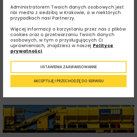
Czytelnicy z aktywną
Administratorem Twoich danych osobowych jest
prenumeratą lub
nbi med!a z siedzibą w Krakowie, a w niektórych
subskrypcją
mają
przypadkach nasi Partnerzy.
nieograniczony dostęp
do
Więcej informacji o korzystaniu przez nas z plików
cookies oraz o przetwarzaniu Twoich danych
dodatkowych materiałów z
osobowych, w tym o przysługujących Ci
uprawnieniach, znajdziesz w naszej
Polityce
serwisu i czasopisma
prywatności
.
Jeszcze kilka kliknięć i będziesz mógł/a cieszyć się z
USTAWIENIA ZAAWANSOWANNE
dostępu do treści!
AKCEPTUJĘ I PRZECHODZĘ DO SERWISU
SUBSKRUBUJ
ZALOGUJ SIĘ