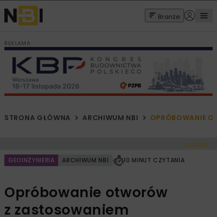
Branże
REKLAMA
STRONA GŁÓWNA
ARCHIWUM NBI
OPRÓBOWANIE O
< Cofnij
GEOINŻYNIERIA
ARCHIWUM NBI
10 MINUT CZYTANIA
Opróbowanie otworów
z zastosowaniem