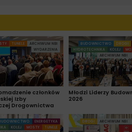
STY
TUNELE
ARCHIWUM NBI
BUDOWNICTWO
DROGI
WYDARZENIA
HYDROTECHNIKA
KOLEJ
MO
ARCHIWUM NBI
omadzenie członków
Młodzi Liderzy Budow
kiej Izby
2026
czej Drogownictwa
BUDOWNICTWO
ENERGETYKA
DROGI
ARCHIWUM NBI
IKA
KOLEJ
MOSTY
TUNELE