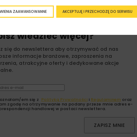
WIENIA ZAAWANSOWANNE
AKCEPTUJĘ I PRZECHODZĘ DO SERWISU
bisz wiedzieć więcej?
sz się do newslettera aby otrzymywać od nas
psze informacje branżowe, zaproszenia na
zenia, atrakcyjne oferty i dedykowane akcje
alne.
oznałam/em się z
Polityką Prywatności
i
Regulaminem
oraz
am zgodę na otrzymywanie na podany przeze mnie adres e-
orespondencji handlowej w postaci newslettera.
ZAPISZ MNIE