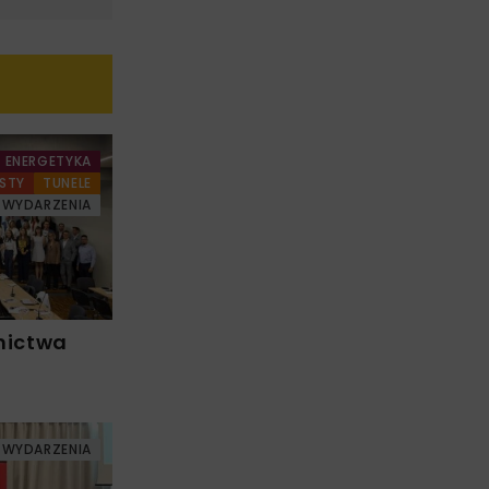
ENERGETYKA
STY
TUNELE
WYDARZENIA
nictwa
WYDARZENIA