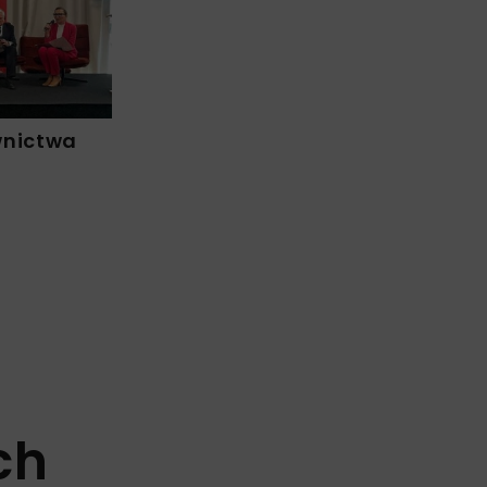
wnictwa
ch