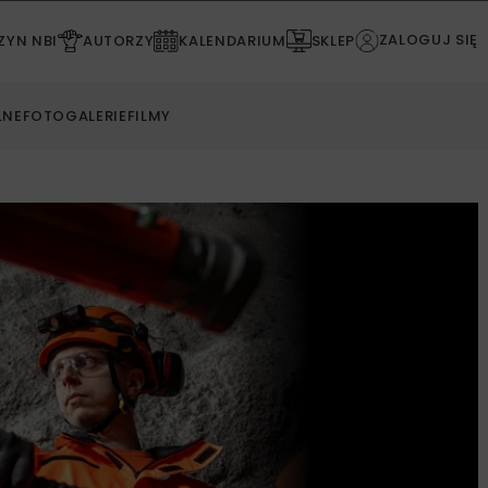
ZALOGUJ SIĘ
YN NBI
AUTORZY
KALENDARIUM
SKLEP
LNE
FOTOGALERIE
FILMY