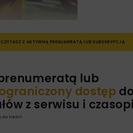
ZECZYTASZ Z AKTYWNĄ PRENUMERATĄ LUB SUBSKRYPCJĄ
 prenumeratą lub
ograniczony dostęp
d
ów z serwisu i czaso
 do treści!