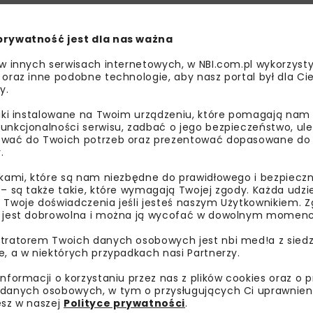
prywatność jest dla nas ważna
 w innych serwisach internetowych, w NBI.com.pl wykorzysty
 oraz inne podobne technologie, aby nasz portal był dla Cie
y.
liki instalowane na Twoim urządzeniu, które pomagają nam
unkcjonalności serwisu, zadbać o jego bezpieczeństwo, ul
wać do Twoich potrzeb oraz prezentować dopasowane do Ci
.
ikami, które są nam niezbędne do prawidłowego i bezpieczn
 – są także takie, które wymagają Twojej zgody. Każda udz
 Twoje doświadczenia jeśli jesteś naszym Użytkownikiem. Zg
 jest dobrowolna i można ją wycofać w dowolnym momenc
tratorem Twoich danych osobowych jest nbi med!a z siedz
e, a w niektórych przypadkach nasi Partnerzy.
SZALU
informacji o korzystaniu przez nas z plików cookies oraz o 
danych osobowych, w tym o przysługujących Ci uprawnien
esz w naszej
Polityce prywatności
.