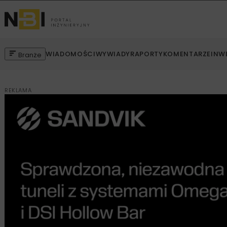
WIADOMOŚCI
WYWIADY
RAPORTY
KOMENTARZE
INW
Branże
REKLAMA