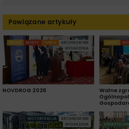
Powiązane artykuły
DROGI
MOSTY
TUNELE
ARCHIWUM NBI
DROGI
MO
WYDARZENIA
NOVDROG 2026
Walne zgr
Ogólnopols
Gospodar
MOTORYZACJA
ARCHIWUM NBI
WYDARZENIA
HYDROTECHN