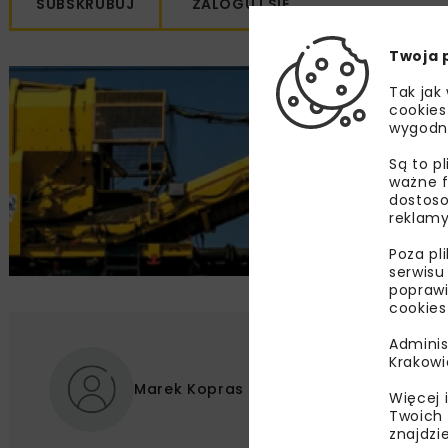
SUBSKRUBUJ
ZALOGUJ SIĘ
Twoja 
Tak jak
cookies
wygodn
Są to p
ważne f
dostoso
reklamy
Poza pl
serwisu
poprawi
cookies
Adminis
Krakowi
Marek Kopras
Więcej 
Twoich 
znajdzi