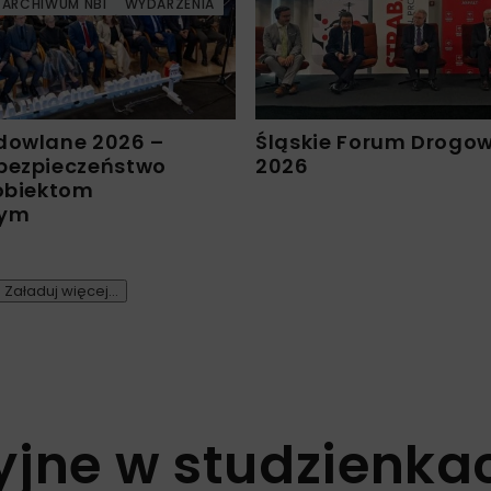
ARCHIWUM NBI
WYDARZENIA
dowlane 2026 –
Śląskie Forum Drogo
bezpieczeństwo
2026
 obiektom
nym
Załaduj więcej...
yjne w studzienka