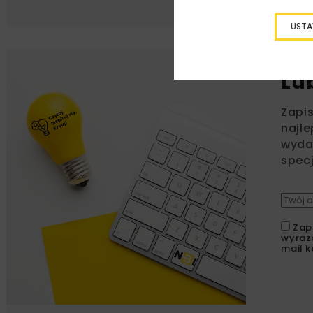
USTA
Lu
Zapi
najle
wydar
specj
Zap
wyraż
mail k