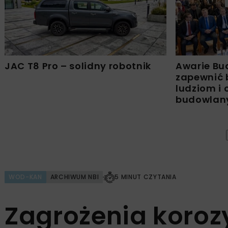
JAC T8 Pro – solidny robotnik
Awarie Bu
zapewnić 
ludziom i
budowla
WOD-KAN
ARCHIWUM NBI
5 MINUT CZYTANIA
Zagrożenia koroz