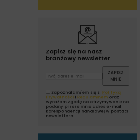
Zapisz się na nasz
branżowy newsletter
ZAPISZ
MNIE
Zapoznałam/em się z
Polityką
Prywatności
i
Regulaminem
oraz
wyrażam zgodę na otrzymywanie na
podany przeze mnie adres e-mail
korespondencji handlowej w postaci
newslettera.