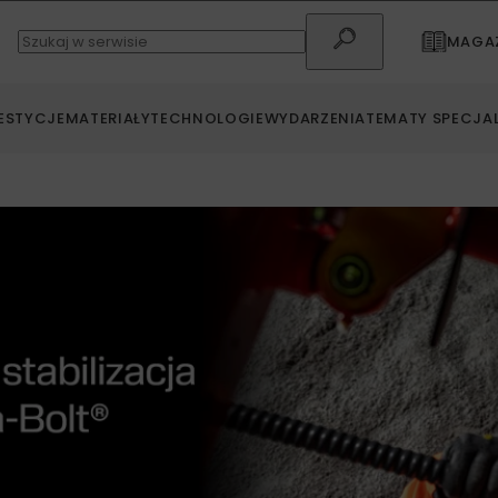
MAGAZ
ESTYCJE
MATERIAŁY
TECHNOLOGIE
WYDARZENIA
TEMATY SPECJA