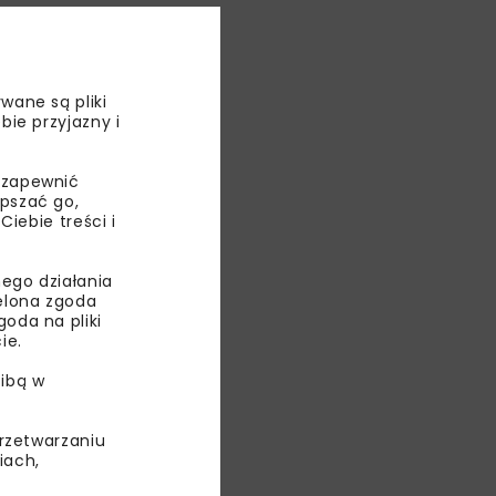
wane są pliki
bie przyjazny i
 zapewnić
epszać go,
ebie treści i
ego działania
ielona zgoda
oda na pliki
ie.
ibą w
NKI
przetwarzaniu
iach,