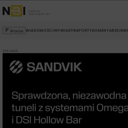
WIADOMOŚCI
WYWIADY
RAPORTY
KOMENTARZE
INW
Branże
REKLAMA