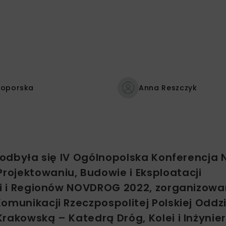
Toporska
Anna Reszczyk
h odbyła się IV Ogólnopolska Konferencj
ojektowaniu, Budowie i Eksploatacji
lii i Regionów NOVDROG 2022, zorganizowa
omunikacji Rzeczpospolitej Polskiej Oddz
rakowską – Katedrą Dróg, Kolei i Inżynier