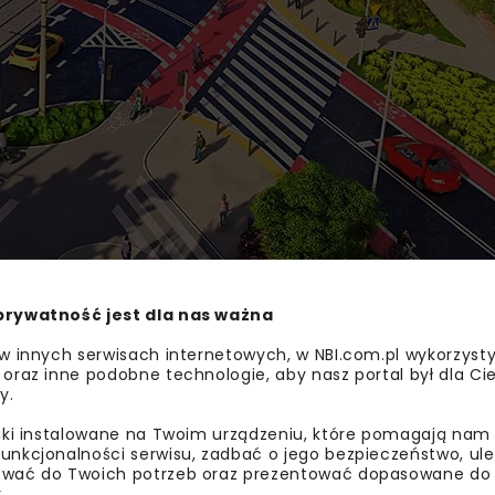
prywatność jest dla nas ważna
 w innych serwisach internetowych, w NBI.com.pl wykorzysty
 oraz inne podobne technologie, aby nasz portal był dla Cie
y.
liki instalowane na Twoim urządzeniu, które pomagają nam
unkcjonalności serwisu, zadbać o jego bezpieczeństwo, ul
wać do Twoich potrzeb oraz prezentować dopasowane do Ci
BUDOWA DRÓG
DR
.