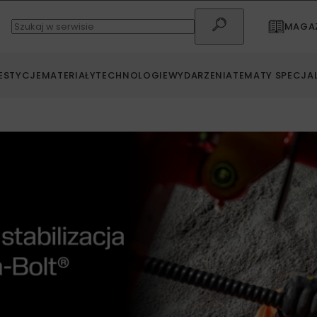
MAGAZ
ESTYCJE
MATERIAŁY
TECHNOLOGIE
WYDARZENIA
TEMATY SPECJA