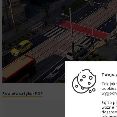
Twoja 
Tak jak
cookies
wygodn
Pobierz artykuł PDF
Są to p
ważne f
dostoso
reklamy