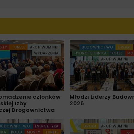
STY
TUNELE
ARCHIWUM NBI
BUDOWNICTWO
DROGI
WYDARZENIA
HYDROTECHNIKA
KOLEJ
MO
ARCHIWUM NBI
omadzenie członków
Młodzi Liderzy Budow
kiej Izby
2026
czej Drogownictwa
BUDOWNICTWO
ENERGETYKA
DROGI
ARCHIWUM NBI
IKA
KOLEJ
MOSTY
TUNELE