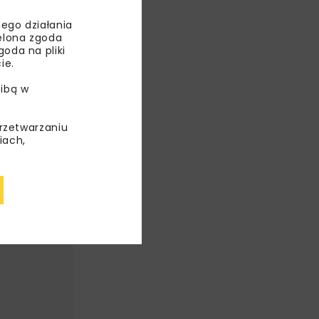
ego działania
ielona zgoda
oda na pliki
ie.
ibą w
przetwarzaniu
iach,