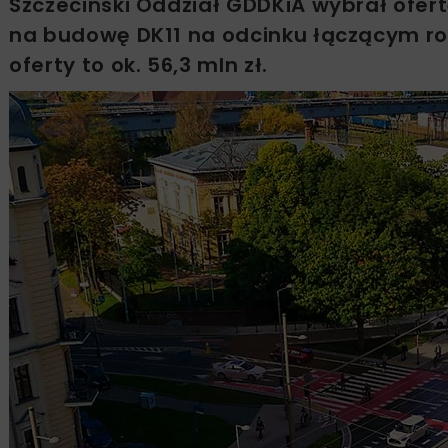
Szczeciński Oddział GDDKiA wybrał ofert
na budowę DK11 na odcinku łączącym r
oferty to ok. 56,3 mln zł.