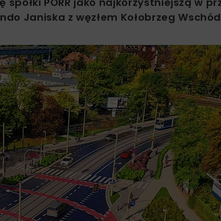
ę spółki PORR jako najkorzystniejszą w p
ondo Janiska z węzłem Kołobrzeg Wschód