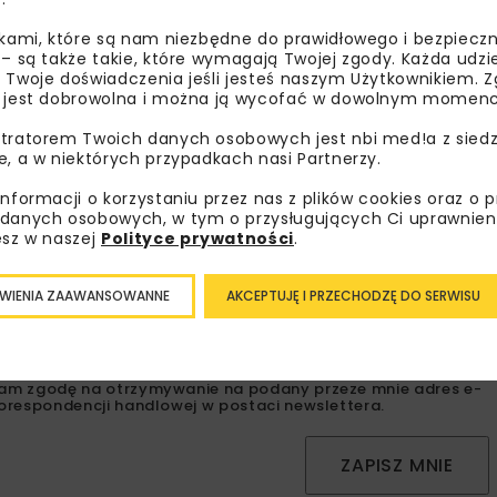
ikami, które są nam niezbędne do prawidłowego i bezpieczn
 – są także takie, które wymagają Twojej zgody. Każda udz
 Twoje doświadczenia jeśli jesteś naszym Użytkownikiem. Zg
 jest dobrowolna i można ją wycofać w dowolnym momenc
bisz wiedzieć więcej?
tratorem Twoich danych osobowych jest nbi med!a z siedz
e, a w niektórych przypadkach nasi Partnerzy.
sz się do newslettera aby otrzymywać od nas
informacji o korzystaniu przez nas z plików cookies oraz o 
psze informacje branżowe, zaproszenia na
danych osobowych, w tym o przysługujących Ci uprawnien
esz w naszej
Polityce prywatności
.
zenia, atrakcyjne oferty i dedykowane akcje
alne.
WIENIA ZAAWANSOWANNE
AKCEPTUJĘ I PRZECHODZĘ DO SERWISU
oznałam/em się z
Polityką Prywatności
i
Regulaminem
oraz
am zgodę na otrzymywanie na podany przeze mnie adres e-
orespondencji handlowej w postaci newslettera.
ZAPISZ MNIE