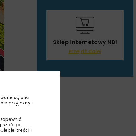
Sklep internetowy NBI
Przejdź dalej
wane są pliki
bie przyjazny i
 zapewnić
epszać go,
ebie treści i
OGI