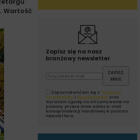
rzetargu
. Wartość
Zapisz się na nasz
branżowy newsletter
ZAPISZ
MNIE
Zapoznałam/em się z
Polityką
Prywatności
i
Regulaminem
oraz
wyrażam zgodę na otrzymywanie na
podany przeze mnie adres e-mail
korespondencji handlowej w postaci
newslettera.