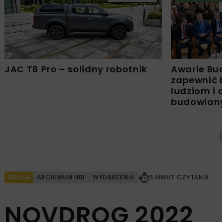
JAC T8 Pro – solidny robotnik
Awarie Bu
zapewnić 
ludziom i
budowla
DROGI
ARCHIWUM NBI
WYDARZENIA
5 MINUT CZYTANIA
NOVDROG 2022