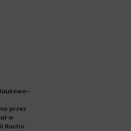
a Naukowo-
na przez
iał w
ii Ruchu