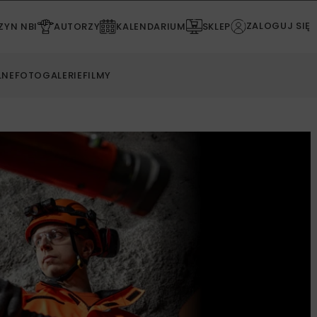
ZALOGUJ SIĘ
YN NBI
AUTORZY
KALENDARIUM
SKLEP
LNE
FOTOGALERIE
FILMY