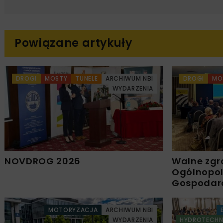
Powiązane artykuły
DROGI
MOSTY
TUNELE
ARCHIWUM NBI
DROGI
MO
WYDARZENIA
NOVDROG 2026
Walne zgr
Ogólnopols
Gospodar
MOTORYZACJA
ARCHIWUM NBI
WYDARZENIA
HYDROTECHN