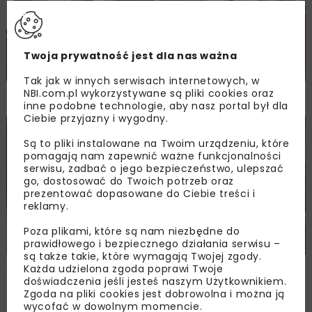
Twoja prywatność jest dla nas ważna
Tak jak w innych serwisach internetowych, w
NBI.com.pl wykorzystywane są pliki cookies oraz
NOVDROG 2026
inne podobne technologie, aby nasz portal był dla
Ciebie przyjazny i wygodny.
DROGI
MOSTY
TUNELE
ARCHIWUM NBI
WYDARZENIA
Są to pliki instalowane na Twoim urządzeniu, które
pomagają nam zapewnić ważne funkcjonalności
serwisu, zadbać o jego bezpieczeństwo, ulepszać
go, dostosować do Twoich potrzeb oraz
prezentować dopasowane do Ciebie treści i
reklamy.
Poza plikami, które są nam niezbędne do
prawidłowego i bezpiecznego działania serwisu –
są także takie, które wymagają Twojej zgody.
Walne zgromadzenie członków
Każda udzielona zgoda poprawi Twoje
doświadczenia jeśli jesteś naszym Użytkownikiem.
Ogólnopolskiej Izby Gospodarczej
Zgoda na pliki cookies jest dobrowolna i można ją
Drogownictwa
wycofać w dowolnym momencie.