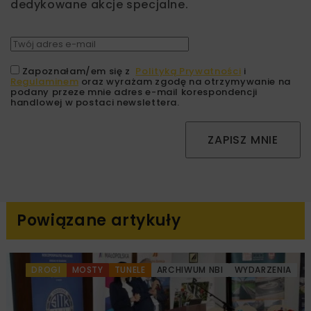
dedykowane akcje specjalne.
Zapoznałam/em się z
Polityką Prywatności
i
Regulaminem
oraz wyrażam zgodę na otrzymywanie na
podany przeze mnie adres e-mail korespondencji
handlowej w postaci newslettera.
ZAPISZ MNIE
Powiązane artykuły
DROGI
MOSTY
TUNELE
ARCHIWUM NBI
WYDARZENIA