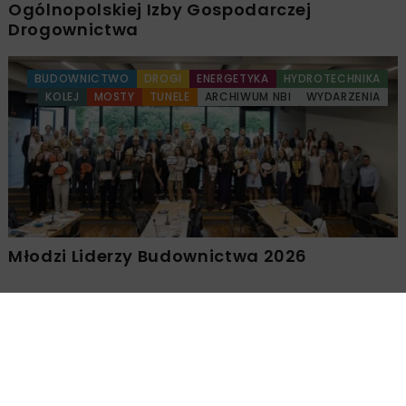
Ogólnopolskiej Izby Gospodarczej
Drogownictwa
BUDOWNICTWO
DROGI
ENERGETYKA
HYDROTECHNIKA
KOLEJ
MOSTY
TUNELE
ARCHIWUM NBI
WYDARZENIA
Młodzi Liderzy Budownictwa 2026
Załaduj więcej...
HYDROTECHNIKA
ARCHIWUM NBI
5 MINUT