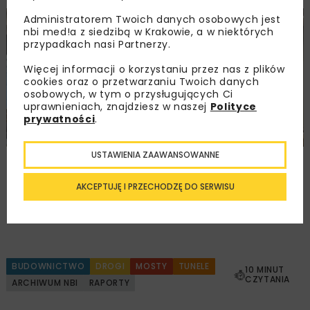
Administratorem Twoich danych osobowych jest
BUDOWNICTWO
DROGI
ENERGETYKA
HYDROTECHNIKA
nbi med!a z siedzibą w Krakowie, a w niektórych
KOLEJ
MOSTY
TUNELE
ARCHIWUM NBI
WYDARZENIA
przypadkach nasi Partnerzy.
Więcej informacji o korzystaniu przez nas z plików
cookies oraz o przetwarzaniu Twoich danych
osobowych, w tym o przysługujących Ci
uprawnieniach, znajdziesz w naszej
Polityce
prywatności
.
USTAWIENIA ZAAWANSOWANNE
Młodzi Liderzy Budownictwa 2026
AKCEPTUJĘ I PRZECHODZĘ DO SERWISU
Załaduj więcej...
BUDOWNICTWO
DROGI
MOSTY
TUNELE
10 MINUT
CZYTANIA
ARCHIWUM NBI
RAPORTY