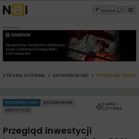
Branże
REKLAMA
STRONA GŁÓWNA
ARCHIWUM NBI
PRZEGLĄD INWEST
< Cofnij
BUDOWNICTWO
ARCHIWUM NBI
5 MINUT
CZYTANIA
INWESTYCJE
Przegląd inwestycji