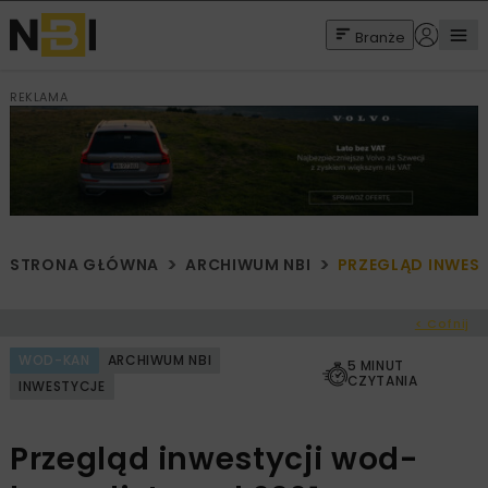
Branże
REKLAMA
STRONA GŁÓWNA
ARCHIWUM NBI
PRZEGLĄD INWEST
< Cofnij
WOD-KAN
ARCHIWUM NBI
5 MINUT
CZYTANIA
INWESTYCJE
Przegląd inwestycji wod-