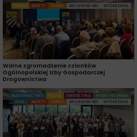
DROGI
MOSTY
TUNELE
ARCHIWUM NBI
WYDARZENIA
Walne zgromadzenie członków
Ogólnopolskiej Izby Gospodarczej
Drogownictwa
BUDOWNICTWO
DROGI
ENERGETYKA
HYDROTECHNIKA
KOLEJ
MOSTY
TUNELE
ARCHIWUM NBI
WYDARZENIA