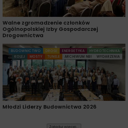
Walne zgromadzenie członków
Ogólnopolskiej Izby Gospodarczej
Drogownictwa
BUDOWNICTWO
DROGI
ENERGETYKA
HYDROTECHNIKA
KOLEJ
MOSTY
TUNELE
ARCHIWUM NBI
WYDARZENIA
Młodzi Liderzy Budownictwa 2026
Załaduj więcej...