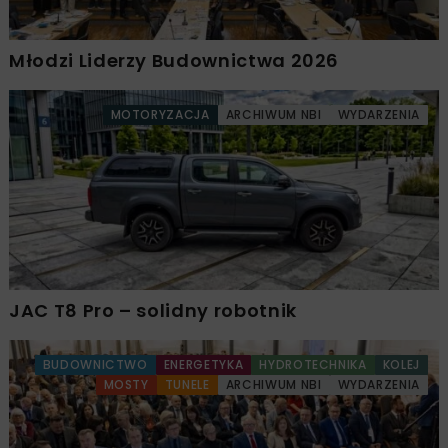
Młodzi Liderzy Budownictwa 2026
MOTORYZACJA
ARCHIWUM NBI
WYDARZENIA
JAC T8 Pro – solidny robotnik
BUDOWNICTWO
ENERGETYKA
HYDROTECHNIKA
KOLEJ
MOSTY
TUNELE
ARCHIWUM NBI
WYDARZENIA