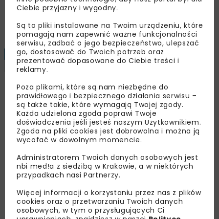
Ciebie przyjazny i wygodny.
Załaduj więcej...
Są to pliki instalowane na Twoim urządzeniu, które
pomagają nam zapewnić ważne funkcjonalności
serwisu, zadbać o jego bezpieczeństwo, ulepszać
go, dostosować do Twoich potrzeb oraz
BUDOWNICTWO
ARCHIWUM NBI
6 MINUT
prezentować dopasowane do Ciebie treści i
CZYTANIA
WYDARZENIA
reklamy.
Poza plikami, które są nam niezbędne do
Kongres Budownictwa
prawidłowego i bezpiecznego działania serwisu –
są także takie, które wymagają Twojej zgody.
Polskiego
Każda udzielona zgoda poprawi Twoje
doświadczenia jeśli jesteś naszym Użytkownikiem.
Zgoda na pliki cookies jest dobrowolna i można ją
wycofać w dowolnym momencie.
Polski Związek Pracodawców
Budownictwa
Administratorem Twoich danych osobowych jest
nbi med!a z siedzibą w Krakowie, a w niektórych
przypadkach nasi Partnerzy.
OPUBLIKOWANO: 25.11.2021
Więcej informacji o korzystaniu przez nas z plików
cookies oraz o przetwarzaniu Twoich danych
osobowych, w tym o przysługujących Ci
Obecna sytuacja i perspektywy rozwoju