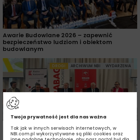
Awarie Budowlane 2026 – zapewnić
bezpieczeństwo ludziom i obiektom
budowlanym
DROGI
ARCHIWUM NBI
WYDARZENIA
Twoja prywatność jest dla nas ważna
Śląskie Forum Drogownictwa 2026
Tak jak w innych serwisach internetowych, w
NBI.com.pl wykorzystywane są pliki cookies oraz
inne podobne technologie, aby nasz portal był dla