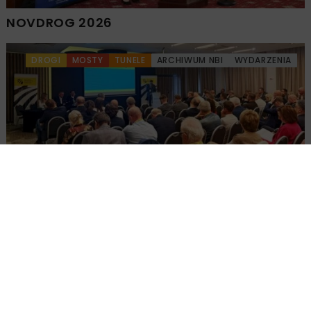
NOVDROG 2026
DROGI
MOSTY
TUNELE
ARCHIWUM NBI
WYDARZENIA
Walne zgromadzenie członków
Ogólnopolskiej Izby Gospodarczej
Drogownictwa
BUDOWNICTWO
DROGI
ENERGETYKA
HYDROTECHNIKA
KOLEJ
MOSTY
TUNELE
ARCHIWUM NBI
WYDARZENIA