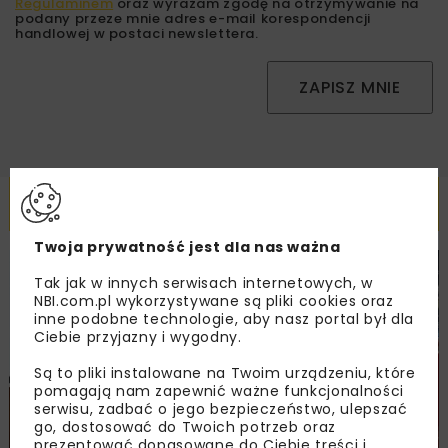
Regulaminem
oraz wyrażam zgodę na otrzymywanie na
podany przeze mnie adres e-mail korespondencji
handlowej w postaci newslettera.
ZAPISZ MNIE
Powiązane artykuły
Twoja prywatność jest dla nas ważna
DROGI
MOSTY
TUNELE
ARCHIWUM NBI
WYDARZENIA
Tak jak w innych serwisach internetowych, w
NBI.com.pl wykorzystywane są pliki cookies oraz
inne podobne technologie, aby nasz portal był dla
Ciebie przyjazny i wygodny.
Są to pliki instalowane na Twoim urządzeniu, które
pomagają nam zapewnić ważne funkcjonalności
serwisu, zadbać o jego bezpieczeństwo, ulepszać
go, dostosować do Twoich potrzeb oraz
prezentować dopasowane do Ciebie treści i