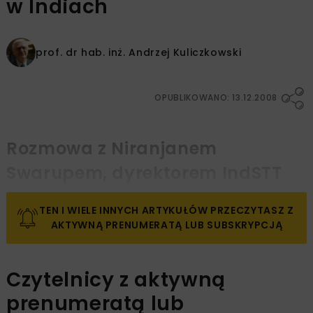
w Indiach
prof. dr hab. inż.
Andrzej Kuliczkowski
OPUBLIKOWANO: 13.12.2008
Rozmowa z Niranjanem
Swarupem, dyrektorem IndSTT
TEN I WIELE INNYCH ARTYKUŁÓW PRZECZYTASZ Z
AKTYWNĄ PRENUMERATĄ LUB SUBSKRYPCJĄ
Czytelnicy z aktywną
prenumeratą lub