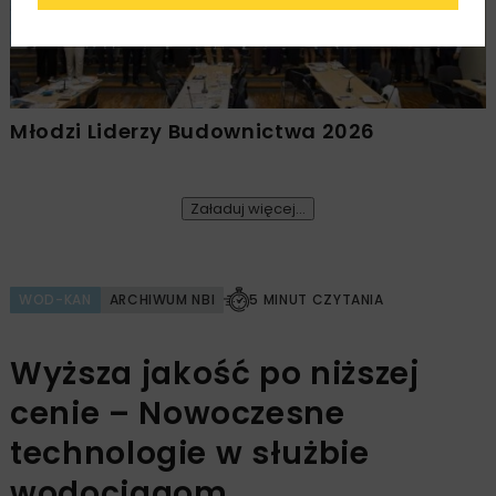
Młodzi Liderzy Budownictwa 2026
Załaduj więcej...
WOD-KAN
ARCHIWUM NBI
5 MINUT CZYTANIA
Wyższa jakość po niższej
cenie – Nowoczesne
technologie w służbie
wodociągom