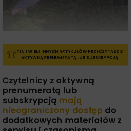
Pobierz artykuł PDF
TEN I WIELE INNYCH ARTYKUŁÓW PRZECZYTASZ Z
AKTYWNĄ PRENUMERATĄ LUB SUBSKRYPCJĄ
Czytelnicy z aktywną
prenumeratą lub
subskrypcją
mają
nieograniczony dostęp
do
dodatkowych materiałów z
serwisu i czasopisma