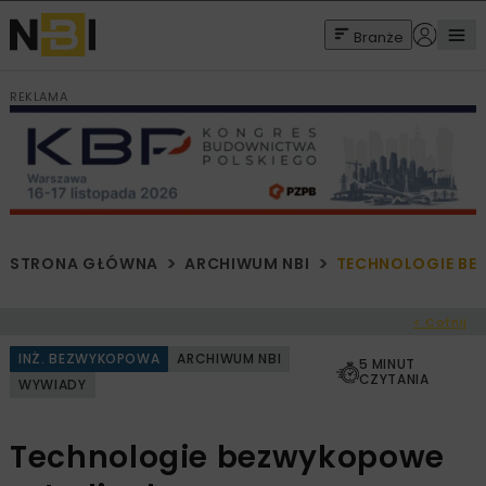
Branże
REKLAMA
STRONA GŁÓWNA
ARCHIWUM NBI
TECHNOLOGIE BE
< Cofnij
INŻ. BEZWYKOPOWA
ARCHIWUM NBI
5 MINUT
CZYTANIA
WYWIADY
Technologie bezwykopowe