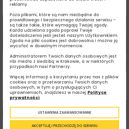
reklamy.
NOVDROG 2026
Poza plikami, które są nam niezbędne do
prawidłowego i bezpiecznego działania serwisu –
DROGI
MOSTY
TUNELE
ARCHIWUM NBI
WYDARZENIA
są także takie, które wymagają Twojej zgody.
Każda udzielona zgoda poprawi Twoje
doświadczenia jeśli jesteś naszym Użytkownikiem.
Zgoda na pliki cookies jest dobrowolna i można ją
wycofać w dowolnym momencie.
Administratorem Twoich danych osobowych jest
nbi med!a z siedzibą w Krakowie, a w niektórych
przypadkach nasi Partnerzy.
Więcej informacji o korzystaniu przez nas z plików
Walne zgromadzenie członków
cookies oraz o przetwarzaniu Twoich danych
Ogólnopolskiej Izby Gospodarczej
osobowych, w tym o przysługujących Ci
Drogownictwa
uprawnieniach, znajdziesz w naszej
Polityce
prywatności
.
BUDOWNICTWO
DROGI
ENERGETYKA
HYDROTECHNIKA
USTAWIENIA ZAAWANSOWANNE
KOLEJ
MOSTY
TUNELE
ARCHIWUM NBI
WYDARZENIA
AKCEPTUJĘ I PRZECHODZĘ DO SERWISU