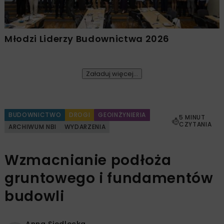
Młodzi Liderzy Budownictwa 2026
Załaduj więcej...
BUDOWNICTWO
DROGI
GEOINŻYNIERIA
5 MINUT
CZYTANIA
ARCHIWUM NBI
WYDARZENIA
Wzmacnianie podłoża
gruntowego i fundamentów
budowli