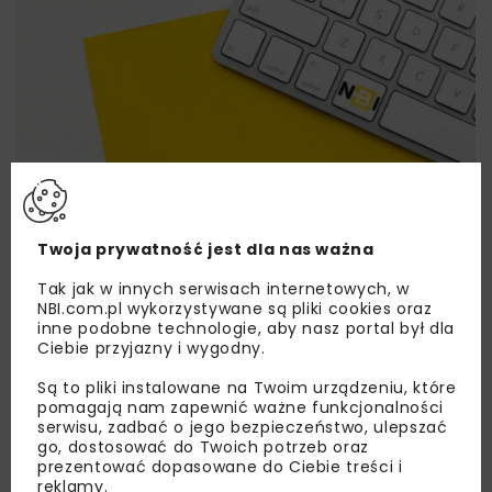
Lubisz wiedzieć więcej?
Twoja prywatność jest dla nas ważna
Zapisz się do newslettera aby otrzymywać od
nas najlepsze informacje branżowe,
Tak jak w innych serwisach internetowych, w
zaproszenia na wydarzenia, atrakcyjne oferty i
NBI.com.pl wykorzystywane są pliki cookies oraz
dedykowane akcje specjalne.
inne podobne technologie, aby nasz portal był dla
Ciebie przyjazny i wygodny.
Są to pliki instalowane na Twoim urządzeniu, które
pomagają nam zapewnić ważne funkcjonalności
serwisu, zadbać o jego bezpieczeństwo, ulepszać
Zapoznałam/em się z
Polityką Prywatności
i
go, dostosować do Twoich potrzeb oraz
Regulaminem
oraz wyrażam zgodę na otrzymywanie na
prezentować dopasowane do Ciebie treści i
podany przeze mnie adres e-mail korespondencji
handlowej w postaci newslettera.
reklamy.