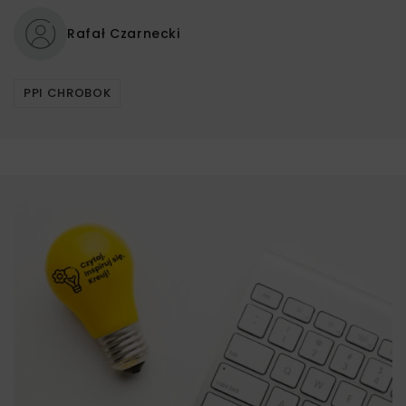
Rafał Czarnecki
PPI CHROBOK