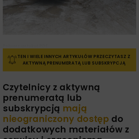
Pobierz artykuł PDF
TEN I WIELE INNYCH ARTYKUŁÓW PRZECZYTASZ Z
AKTYWNĄ PRENUMERATĄ LUB SUBSKRYPCJĄ
Czytelnicy z aktywną
prenumeratą lub
subskrypcją
mają
nieograniczony dostęp
do
dodatkowych materiałów z