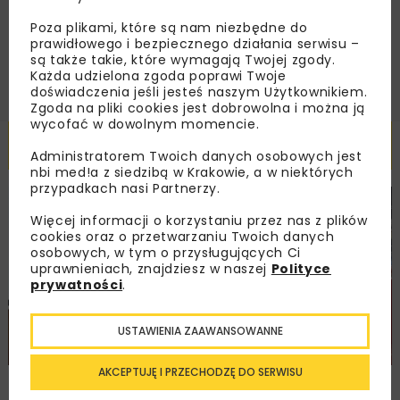
Poza plikami, które są nam niezbędne do
ZAPISZ MNIE
prawidłowego i bezpiecznego działania serwisu –
są także takie, które wymagają Twojej zgody.
Każda udzielona zgoda poprawi Twoje
doświadczenia jeśli jesteś naszym Użytkownikiem.
Zgoda na pliki cookies jest dobrowolna i można ją
wycofać w dowolnym momencie.
Powiązane artykuły
Administratorem Twoich danych osobowych jest
nbi med!a z siedzibą w Krakowie, a w niektórych
przypadkach nasi Partnerzy.
DROGI
MOSTY
TUNELE
ARCHIWUM NBI
WYDARZENIA
Więcej informacji o korzystaniu przez nas z plików
cookies oraz o przetwarzaniu Twoich danych
osobowych, w tym o przysługujących Ci
uprawnieniach, znajdziesz w naszej
Polityce
prywatności
.
USTAWIENIA ZAAWANSOWANNE
AKCEPTUJĘ I PRZECHODZĘ DO SERWISU
NOVDROG 2026