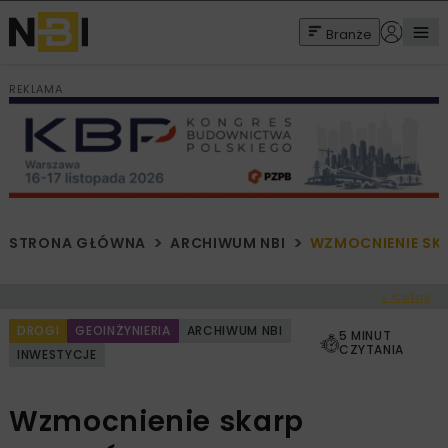
Branże
REKLAMA
STRONA GŁÓWNA
ARCHIWUM NBI
WZMOCNIENIE SK
< Cofnij
DROGI
GEOINŻYNIERIA
ARCHIWUM NBI
5 MINUT
CZYTANIA
INWESTYCJE
Wzmocnienie skarp