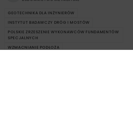
GEOTECHNIKA DLA INŻYNIERÓW
INSTYTUT BADAWCZY DRÓG I MOSTÓW
POLSKIE ZRZESZENIE WYKONAWCÓW FUNDAMENTÓW
SPECJALNYCH
WZMACNIANIE PODŁOŻA
Powiązane artykuły
DROGI
MOSTY
TUNELE
ARCHIWUM NBI
WYDARZENIA