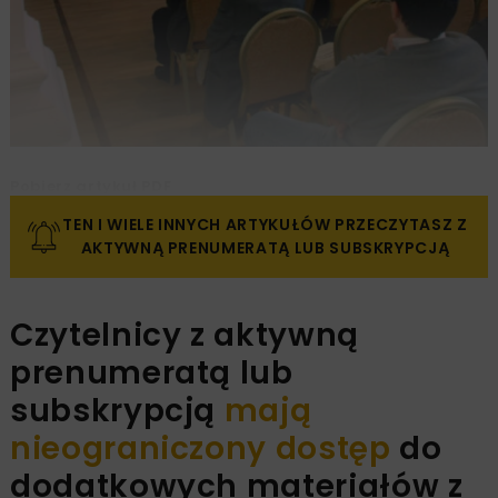
Pobierz artykuł PDF
TEN I WIELE INNYCH ARTYKUŁÓW PRZECZYTASZ Z
AKTYWNĄ PRENUMERATĄ LUB SUBSKRYPCJĄ
Czytelnicy z aktywną
prenumeratą lub
subskrypcją
mają
nieograniczony dostęp
do
dodatkowych materiałów z