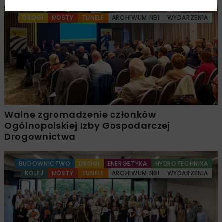
DROGI
MOSTY
TUNELE
ARCHIWUM NBI
WYDARZENIA
Walne zgromadzenie członków
Ogólnopolskiej Izby Gospodarczej
Drogownictwa
BUDOWNICTWO
DROGI
ENERGETYKA
HYDROTECHNIKA
KOLEJ
MOSTY
TUNELE
ARCHIWUM NBI
WYDARZENIA