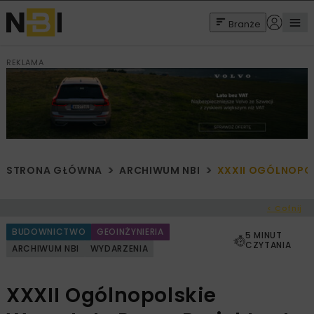
Branże
REKLAMA
STRONA GŁÓWNA
ARCHIWUM NBI
XXXII OGÓLNOPO
< Cofnij
BUDOWNICTWO
GEOINŻYNIERIA
5 MINUT
CZYTANIA
ARCHIWUM NBI
WYDARZENIA
XXXII Ogólnopolskie