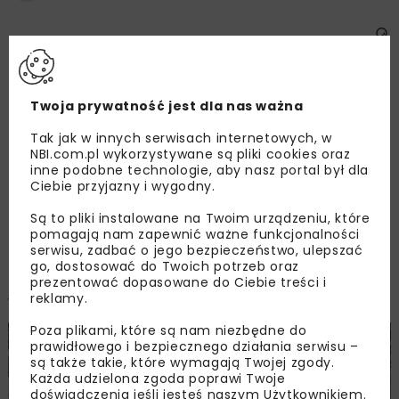
OPUBLIKOWANO: 26.07.2017
700 wystawców z 20 krajów, w tym pawilony
Twoja prywatność jest dla nas ważna
narodowe Austrii, Czech, Wielkiej Brytanii,
Tak jak w innych serwisach internetowych, w
niemieckich landów – Berlina i Brandenburgii,
NBI.com.pl wykorzystywane są pliki cookies oraz
Saksonii, Badenii-Wirtembergii, oraz misje
inne podobne technologie, aby nasz portal był dla
Ciebie przyjazny i wygodny.
handlowe Brukseli i Walonii. Międzynarodowe
Targi Kolejowe TRAKO to największe
Są to pliki instalowane na Twoim urządzeniu, które
i najbardziej prestiżowe w Polsce spotkanie
pomagają nam zapewnić ważne funkcjonalności
serwisu, zadbać o jego bezpieczeństwo, ulepszać
branży transportu szynowego oraz drugie co
go, dostosować do Twoich potrzeb oraz
do wielkości i znaczenia targi kolejowe
prezentować dopasowane do Ciebie treści i
reklamy.
w Europie.
Poza plikami, które są nam niezbędne do
prawidłowego i bezpiecznego działania serwisu –
są także takie, które wymagają Twojej zgody.
Każda udzielona zgoda poprawi Twoje
doświadczenia jeśli jesteś naszym Użytkownikiem.