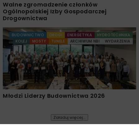
Walne zgromadzenie członków
Ogólnopolskiej Izby Gospodarczej
Drogownictwa
BUDOWNICTWO
DROGI
ENERGETYKA
HYDROTECHNIKA
KOLEJ
MOSTY
TUNELE
ARCHIWUM NBI
WYDARZENIA
Młodzi Liderzy Budownictwa 2026
Załaduj więcej...