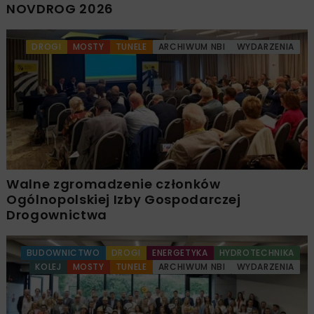
NOVDROG 2026
DROGI
MOSTY
TUNELE
ARCHIWUM NBI
WYDARZENIA
Walne zgromadzenie członków
Ogólnopolskiej Izby Gospodarczej
Drogownictwa
BUDOWNICTWO
DROGI
ENERGETYKA
HYDROTECHNIKA
KOLEJ
MOSTY
TUNELE
ARCHIWUM NBI
WYDARZENIA