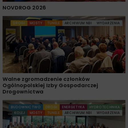
NOVDROG 2026
DROGI
MOSTY
TUNELE
ARCHIWUM NBI
WYDARZENIA
Walne zgromadzenie członków
Ogólnopolskiej Izby Gospodarczej
Drogownictwa
BUDOWNICTWO
DROGI
ENERGETYKA
HYDROTECHNIKA
KOLEJ
MOSTY
TUNELE
ARCHIWUM NBI
WYDARZENIA