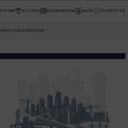
ZALOGUJ SIĘ
YN NBI
AUTORZY
KALENDARIUM
SKLEP
LNE
FOTOGALERIE
FILMY