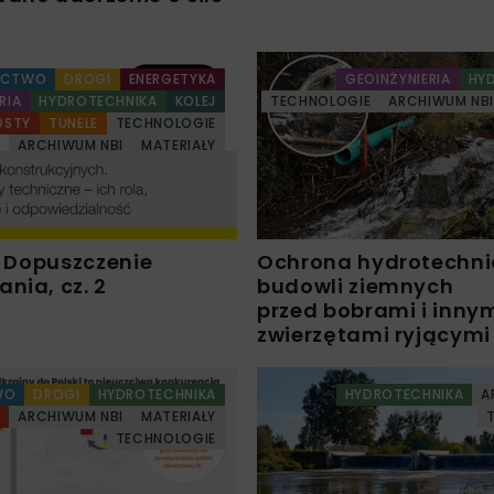
ICTWO
DROGI
ENERGETYKA
GEOINŻYNIERIA
HY
RIA
HYDROTECHNIKA
KOLEJ
TECHNOLOGIE
ARCHIWUM NB
OSTY
TUNELE
TECHNOLOGIE
ARCHIWUM NBI
MATERIAŁY
e. Dopuszczenie
Ochrona hydrotechni
nia, cz. 2
budowli ziemnych
przed bobrami i inny
zwierzętami ryjącymi
WO
DROGI
HYDROTECHNIKA
HYDROTECHNIKA
A
Y
ARCHIWUM NBI
MATERIAŁY
TECHNOLOGIE