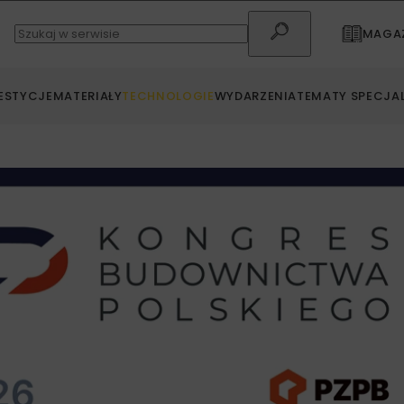
MAGAZ
ESTYCJE
MATERIAŁY
TECHNOLOGIE
WYDARZENIA
TEMATY SPECJA