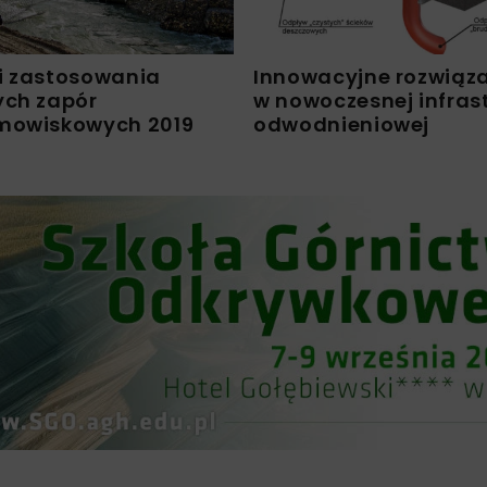
i zastosowania
Innowacyjne rozwiąz
ych zapór
w nowoczesnej infras
mowiskowych 2019
odwodnieniowej