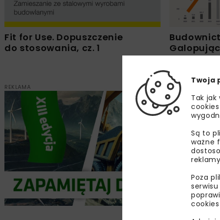
Fit for Use. Dopuszczenie
Budownict
do stosowania, cz. 1
Galopując
cementu z
Twoja 
REKLAMA
Tak jak
cookies
wygodn
Są to p
ważne f
dostoso
reklamy
Poza pl
serwisu
poprawi
cookies