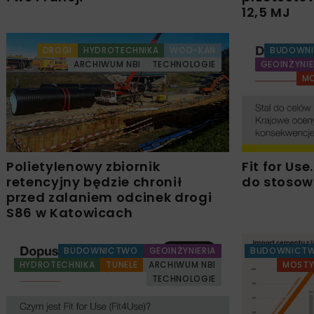
12,5 MJ
DROGI
HYDROTECHNIKA
WOD-KAN
BUDOWN
ARCHIWUM NBI
TECHNOLOGIE
GEOINŻYNIE
M
Polietylenowy zbiornik
Fit for Us
retencyjny będzie chronił
do stosowa
przed zalaniem odcinek drogi
S86 w Katowicach
BUDOWNICTWO
GEOINŻYNIERIA
BUDOWNICT
HYDROTECHNIKA
TUNELE
ARCHIWUM NBI
MOST
TECHNOLOGIE