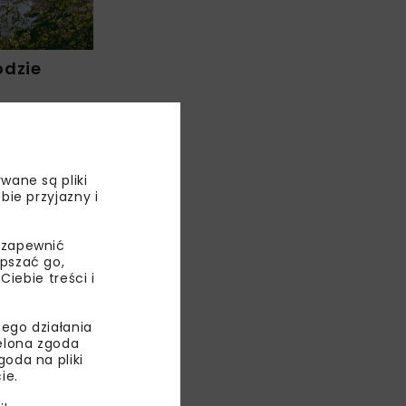
odzie
wane są pliki
bie przyjazny i
 zapewnić
epszać go,
ebie treści i
ego działania
ielona zgoda
oda na pliki
ie.