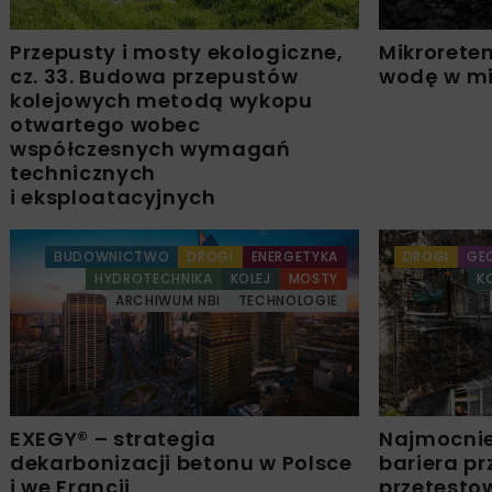
Przepusty i mosty ekologiczne,
Mikrorete
cz. 33. Budowa przepustów
wodę w mi
kolejowych metodą wykopu
otwartego wobec
współczesnych wymagań
technicznych
i eksploatacyjnych
BUDOWNICTWO
DROGI
ENERGETYKA
DROGI
GEO
HYDROTECHNIKA
KOLEJ
MOSTY
K
ARCHIWUM NBI
TECHNOLOGIE
EXEGY® – strategia
Najmocnie
dekarbonizacji betonu w Polsce
bariera p
i we Francji
przetestow