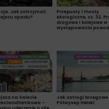
ncja. Jak zatrzymać
Przepusty i mosty
ejscu opadu?
ekologiczne, cz. 32. P
drogowe i kolejowe w
występowania powod
INŻYNIERIA
HYDROTECHNIKA
GEOINŻYNIERIA
HY
OLEJ
TUNELE
ARCHIWUM NBI
ARCHIWUM NBI
TECHNOLOGIE
WYDARZENIA
jsza na świecie
Jak ostrogi brzegowe
rzeciwodłamkowa –
Półwysep Helski
ano uderzenie o sile