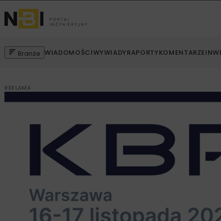
WIADOMOŚCI
WYWIADY
RAPORTY
KOMENTARZE
INW
Branże
REKLAMA