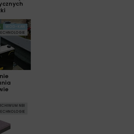
tycznych
ki
A
WOD-KAN
TECHNOLOGIE
nie
ania
wie
RCHIWUM NBI
TECHNOLOGIE