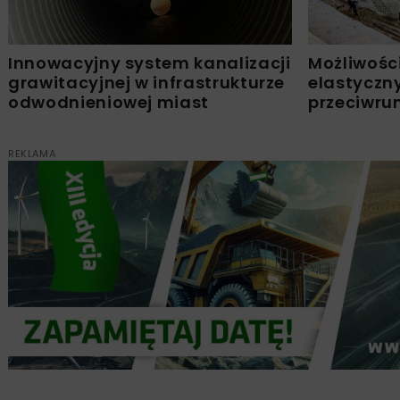
Innowacyjny system kanalizacji
Możliwośc
grawitacyjnej w infrastrukturze
elastyczn
odwodnieniowej miast
przeciwru
REKLAMA