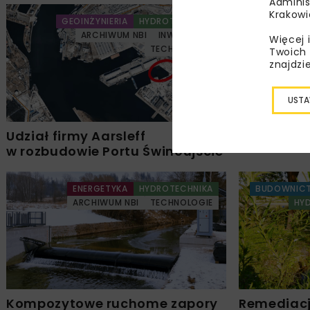
Adminis
Krakowi
GEOINŻYNIERIA
HYDROTECHNIKA
ARCHIWUM NBI
INWESTYCJE
Więcej 
TECHNOLOGIE
Twoich 
znajdzi
USTA
Udział firmy Aarsleff
Inspirowan
w rozbudowie Portu Świnoujście
ENERGETYKA
HYDROTECHNIKA
BUDOWNIC
ARCHIWUM NBI
TECHNOLOGIE
HY
Kompozytowe ruchome zapory
Remediacj