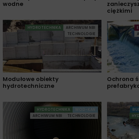
wodne
zanieczys
ciężkimi
HYDROTECHNIKA
ARCHIWUM NBI
TECHNOLOGIE
Modułowe obiekty
Ochrona ś
hydrotechniczne
prefabryk
HYDROTECHNIKA
WOD-KAN
BU
ARCHIWUM NBI
TECHNOLOGIE
HY