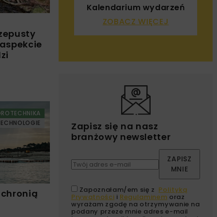
Kalendarium wydarzeń
ZOBACZ WIĘCEJ
rzepusty
 aspekcie
zi
DROTECHNIKA
TECHNOLOGIE
Zapisz się na nasz
branżowy newsletter
ZAPISZ
MNIE
Zapoznałam/em się z
Polityką
 chronią
Prywatności
i
Regulaminem
oraz
wyrażam zgodę na otrzymywanie na
podany przeze mnie adres e-mail