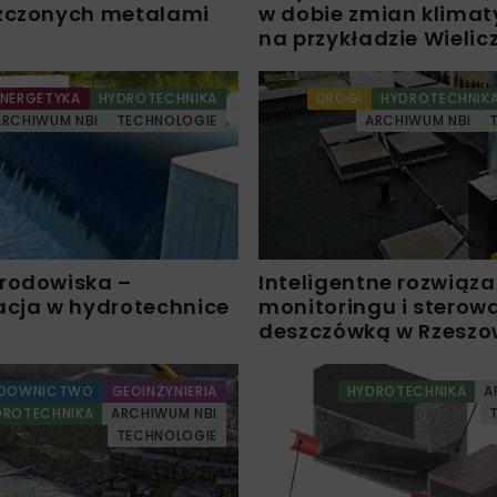
zczonych metalami
w dobie zmian klima
na przykładzie Wielicz
ENERGETYKA
HYDROTECHNIKA
DROGI
HYDROTECHNIK
ARCHIWUM NBI
TECHNOLOGIE
ARCHIWUM NBI
rodowiska –
Inteligentne rozwiąza
acja w hydrotechnice
monitoringu i sterow
deszczówką w Rzeszo
DOWNICTWO
GEOINŻYNIERIA
HYDROTECHNIKA
A
DROTECHNIKA
ARCHIWUM NBI
TECHNOLOGIE