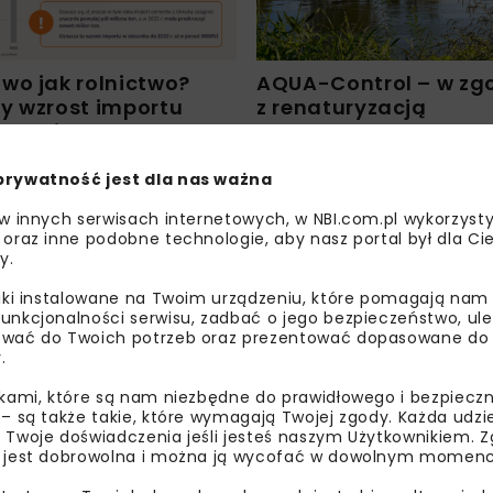
wo jak rolnictwo?
AQUA-Control – w zg
y wzrost importu
z renaturyzacją
 Ukrainy
prywatność jest dla nas ważna
 w innych serwisach internetowych, w NBI.com.pl wykorzysty
 oraz inne podobne technologie, aby nasz portal był dla Cie
y.
liki instalowane na Twoim urządzeniu, które pomagają nam
unkcjonalności serwisu, zadbać o jego bezpieczeństwo, ul
wać do Twoich potrzeb oraz prezentować dopasowane do Ci
.
ikami, które są nam niezbędne do prawidłowego i bezpieczn
 – są także takie, które wymagają Twojej zgody. Każda udz
 Twoje doświadczenia jeśli jesteś naszym Użytkownikiem. Zg
 jest dobrowolna i można ją wycofać w dowolnym momenc