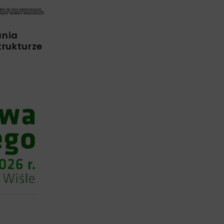
ania
trukturze