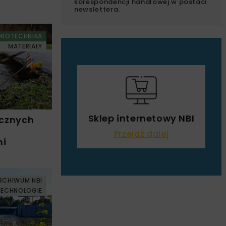
korespondencji handlowej w postaci
newslettera.
DROTECHNIKA
I
MATERIAŁY
Sklep internetowy NBI
cznych
Przejdź dalej
mi
RCHIWUM NBI
TECHNOLOGIE