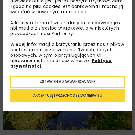
doświadczenia jeśli jesteś naszym Użytkownikiem.
ENERGETYKA
HYDROTECHNIKA
ARCHIWUM NBI
Zgoda na pliki cookies jest dobrowolna i można ją
TECHNOLOGIE
wycofać w dowolnym momencie.
Administratorem Twoich danych osobowych jest
nbi med!a z siedzibą w Krakowie, a w niektórych
przypadkach nasi Partnerzy.
Więcej informacji o korzystaniu przez nas z plików
cookies oraz o przetwarzaniu Twoich danych
osobowych, w tym o przysługujących Ci
uprawnieniach, znajdziesz w naszej
Polityce
Kompozytowe ruchome zapory wodne
prywatności
.
BUDOWNICTWO
DROGI
GEOINŻYNIERIA
HYDROTECHNIKA
USTAWIENIA ZAAWANSOWANNE
ARCHIWUM NBI
TECHNOLOGIE
AKCEPTUJĘ I PRZECHODZĘ DO SERWISU