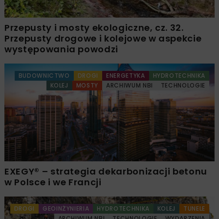
Przepusty i mosty ekologiczne, cz. 32.
Przepusty drogowe i kolejowe w aspekcie
występowania powodzi
BUDOWNICTWO
DROGI
ENERGETYKA
HYDROTECHNIKA
KOLEJ
MOSTY
ARCHIWUM NBI
TECHNOLOGIE
EXEGY® – strategia dekarbonizacji betonu
w Polsce i we Francji
DROGI
GEOINŻYNIERIA
HYDROTECHNIKA
KOLEJ
TUNELE
ARCHIWUM NBI
TECHNOLOGIE
WYDARZENIA