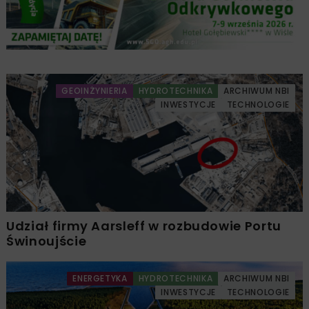
GEOINŻYNIERIA
HYDROTECHNIKA
ARCHIWUM NBI
INWESTYCJE
TECHNOLOGIE
Udział firmy Aarsleff w rozbudowie Portu
Świnoujście
ENERGETYKA
HYDROTECHNIKA
ARCHIWUM NBI
INWESTYCJE
TECHNOLOGIE