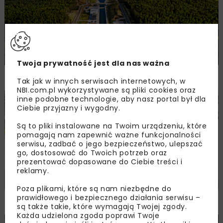
Twoja prywatność jest dla nas ważna
Inspirowani przyszłością
Tak jak w innych serwisach internetowych, w
NBI.com.pl wykorzystywane są pliki cookies oraz
inne podobne technologie, aby nasz portal był dla
GEOINŻYNIERIA
HYDROTECHNIKA
ARCHIWUM NBI
Ciebie przyjazny i wygodny.
TECHNOLOGIE
Są to pliki instalowane na Twoim urządzeniu, które
pomagają nam zapewnić ważne funkcjonalności
serwisu, zadbać o jego bezpieczeństwo, ulepszać
go, dostosować do Twoich potrzeb oraz
prezentować dopasowane do Ciebie treści i
reklamy.
Poza plikami, które są nam niezbędne do
prawidłowego i bezpiecznego działania serwisu –
Jak wzmocnić dno akwenu
są także takie, które wymagają Twojej zgody.
Każda udzielona zgoda poprawi Twoje