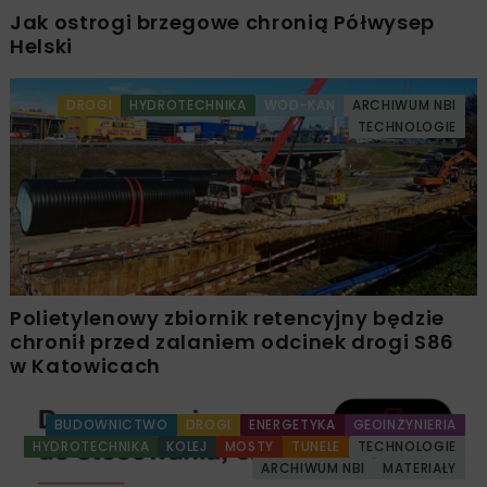
Jak ostrogi brzegowe chronią Półwysep
Helski
DROGI
HYDROTECHNIKA
WOD-KAN
ARCHIWUM NBI
TECHNOLOGIE
Polietylenowy zbiornik retencyjny będzie
chronił przed zalaniem odcinek drogi S86
w Katowicach
BUDOWNICTWO
DROGI
ENERGETYKA
GEOINŻYNIERIA
HYDROTECHNIKA
KOLEJ
MOSTY
TUNELE
TECHNOLOGIE
ARCHIWUM NBI
MATERIAŁY