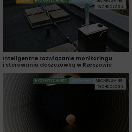
DROGI
HYDROTECHNIKA
WOD-KAN
ARCHIWUM NBI
TECHNOLOGIE
Inteligentne rozwiązanie monitoringu
i sterowania deszczówką w Rzeszowie
HYDROTECHNIKA
WOD-KAN
ARCHIWUM NBI
TECHNOLOGIE