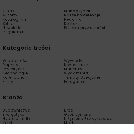
O nas
Managzyn NBI
Autorzy
Nasze konferencje
Katalog firm
Reklama
Sklep
Kontakt
Newsletter
Polityka prywatności
Regulamin
Kategorie treści
Wiadomości
Wywiady
Raporty
Komentarze
Inwestycje
Materiały
Technologie
Wydarzenia
Kalendarium
Tematy Specjalne
Filmy
Fotogalerie
Branże
Budownictwo
Drogi
Energetyka
Geoinżynieria
Hydrotechnika
Inżynieria Bezwykopowa
Kolej
Mosty
Tunele
Wod-Kan
Motoryzacja