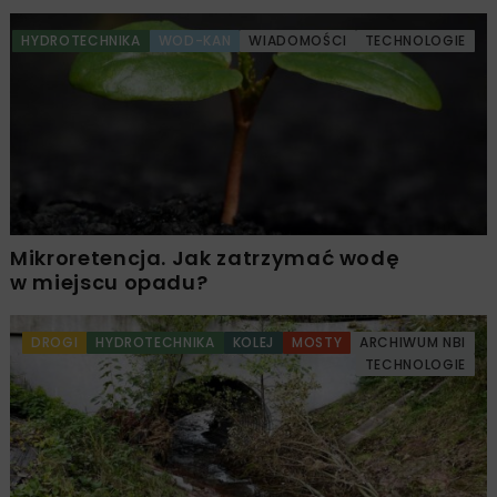
HYDROTECHNIKA
WOD-KAN
WIADOMOŚCI
TECHNOLOGIE
Mikroretencja. Jak zatrzymać wodę
w miejscu opadu?
DROGI
HYDROTECHNIKA
KOLEJ
MOSTY
ARCHIWUM NBI
TECHNOLOGIE