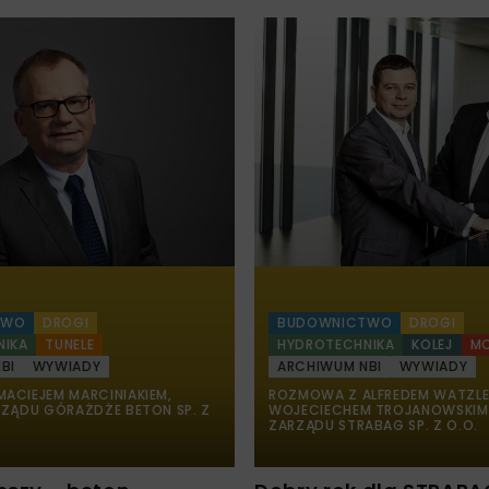
TWO
DROGI
BUDOWNICTWO
DROGI
NIKA
TUNELE
HYDROTECHNIKA
KOLEJ
M
BI
WYWIADY
ARCHIWUM NBI
WYWIADY
ACIEJEM MARCINIAKIEM,
ROZMOWA Z ALFREDEM WATZLE
RZĄDU GÓRAŻDŻE BETON SP. Z
WOJECIECHEM TROJANOWSKIM
ZARZĄDU STRABAG SP. Z O.O.