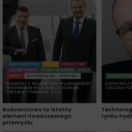
BUDOWNICTWO
DROGI
ENERGETYKA
GEOINŻYNIERIA
HYDROTECHNIKA
KOLEJ
MOSTY
ARCHIWUM NBI
WYWIADY
HYDROTECH
ROZMOWA Z WOJCIECHEM TROJANOWSKIM I
ROZMOWA Z R
WALDEMAREM WÓJCIKIEM, CZŁONKAMI
ODDZIAŁU PÓŁ
ZARZĄDU STRABAG SP. Z O.O.
Budownictwo to istotny
Technolog
element nowoczesnego
rynku hyd
przemysłu