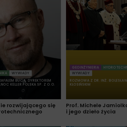
GEOINŻYNIERIA
HYDROTECH
NIKA
WYWIADY
WYWIADY
AFAŁEM BUCĄ, DYREKTOREM
ROZMOWA Z DR. INŻ. BOLESŁA
NOC KELLER POLSKA SP. Z O.O.
KŁOSIŃSKIM
ie rozwijającego się
Prof. Michele Jamiolk
rotechnicznego
i jego dzieło życia