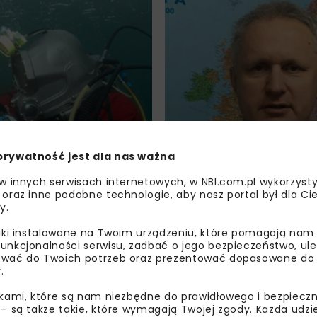
prywatność jest dla nas ważna
 w innych serwisach internetowych, w NBI.com.pl wykorzysty
 oraz inne podobne technologie, aby nasz portal był dla Cie
y.
NIKA
ARCHIWUM NBI
HYDROTECHNIKA
ARCHIWUM
WYWIADY
liki instalowane na Twoim urządzeniu, które pomagają nam
OBERTEM SOŁTYSIKIEM,
ROZMOWA ZE SŁAWOMIREM PŁY
unkcjonalności serwisu, zadbać o jego bezpieczeństwo, ul
ZĄDU SOLEY SP. Z O.O.
DYREKTOREM KELLER POLSKA SP.
wać do Twoich potrzeb oraz prezentować dopasowane do Ci
ODDZIAŁ W KRAKOWIE.
.
ikami, które są nam niezbędne do prawidłowego i bezpieczn
nika to nasza
Rozwiązania geotech
 – są także takie, które wymagają Twojej zgody. Każda udz