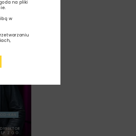
oda na pliki
h
ie.
ibą w
przetwarzaniu
iach,
OD-KAN
 DYREKTOR
P. Z O.O.