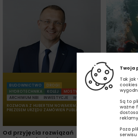
Twoja 
Tak jak
cookies
BUDOWNICTWO
DROGI
wygodn
HYDROTECHNIKA
KOLEJ
MOSTY
HYDROTECH
ARCHIWUM NBI
INWESTYCJE
WYWIADY
WYWIADY
Są to p
ROZMOWA Z HUBERTEM NOWAKIEM,
ROZMOWA Z R
ważne f
PREZESEM URZĘDU ZAMÓWIEŃ PUBLICZNYCH.
PREZESEM ZAR
dostoso
reklamy
Poza pl
Od przyjęcia rozwiązań
Hydrotech
serwisu