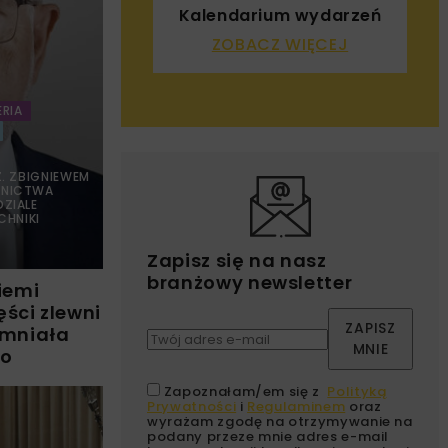
Kalendarium wydarzeń
ZOBACZ WIĘCEJ
ERIA
Ż. ZBIGNIEWEM
WNICTWA
DZIALE
CHNIKI
Zapisz się na nasz
branżowy newsletter
iemi
ęści zlewni
ZAPISZ
omniała
MNIE
go
Zapoznałam/em się z
Polityką
Prywatności
i
Regulaminem
oraz
wyrażam zgodę na otrzymywanie na
podany przeze mnie adres e-mail