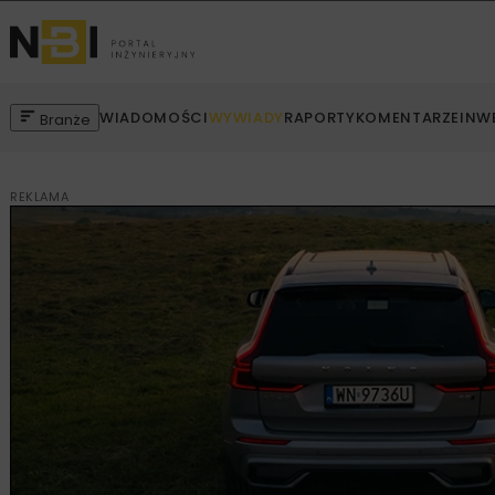
WIADOMOŚCI
WYWIADY
RAPORTY
KOMENTARZE
INW
Branże
REKLAMA