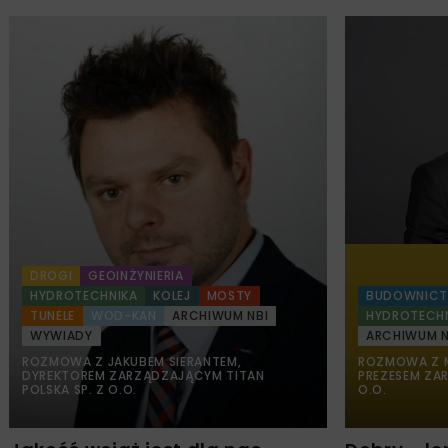
DROGI
GEOINŻYNIERIA
HYDROTECHNIKA
KOLEJ
MOSTY
BUDOWNIC
TUNELE
WOD-KAN
ARCHIWUM NBI
HYDROTECH
WYWIADY
ARCHIWUM N
ROZMOWA Z JAKUBEM SIERANTEM,
ROZMOWA Z M
DYREKTOREM ZARZĄDZAJĄCYM TITAN
PREZESEM ZA
POLSKA SP. Z O.O.
O.O.