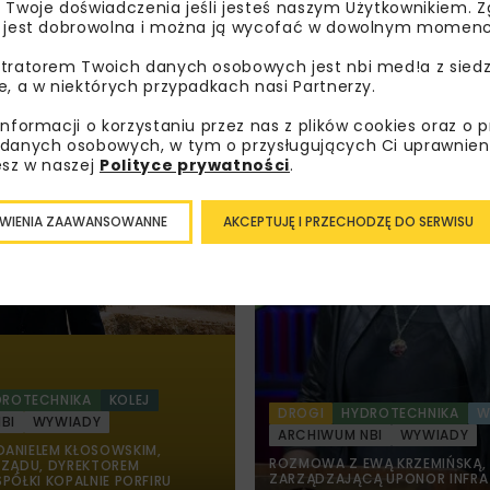
ść
w inwestycjach
 Twoje doświadczenia jeśli jesteś naszym Użytkownikiem. Zg
przeciwpowodziowyc
 jest dobrowolna i można ją wycofać w dowolnym momenc
na południu Polski
tratorem Twoich danych osobowych jest nbi med!a z siedz
e, a w niektórych przypadkach nasi Partnerzy.
informacji o korzystaniu przez nas z plików cookies oraz o 
danych osobowych, w tym o przysługujących Ci uprawnien
esz w naszej
Polityce prywatności
.
WIENIA ZAAWANSOWANNE
AKCEPTUJĘ I PRZECHODZĘ DO SERWISU
DROTECHNIKA
KOLEJ
DROGI
HYDROTECHNIKA
W
BI
WYWIADY
ARCHIWUM NBI
WYWIADY
ANIELEM KŁOSOWSKIM,
ROZMOWA Z EWĄ KRZEMIŃSKĄ,
RZĄDU, DYREKTOREM
ZARZĄDZAJĄCĄ UPONOR INFRA S
PÓŁKI KOPALNIE PORFIRU