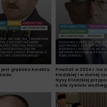
TWO
DROGI
ENERGETYKA
BUDOWNICTWO
GEOINŻYNI
NIKA
KOLEJ
ARCHIWUM NBI
HYDROTECHNIKA
WOD-KAN
ARCHIWUM NBI
WYWIADY
OF. DR. HAB. INŻ. ZBIGNIEWEM
EM Z KATEDRY INŻYNIERII
ROZMOWA Z PROF. DR. HAB. IN
 BEZPIECZEŃSTWA PRACY NA
KLEDYŃSKIM Z ZAKŁADU BUDO
Ą I PRZEWODNICZĄCYM
WODNEGO I HYDRAULIKI NA WY
GANIZACYJNEGO KONFERENCJI
INŻYNIERII ŚRODOWISKA POLITE
NICTWA ODKRYWKOWEGO
WARSZAWSKIEJ
 jest głęboka korekta
Powódź w 2024 r. na z
 Ładu
kłodzkiej i w dolnej cz
Nysy Kłodzkiej przyp
o sile żywiołu wodne