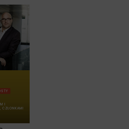
OSTY
M I
, CZŁONKAMI