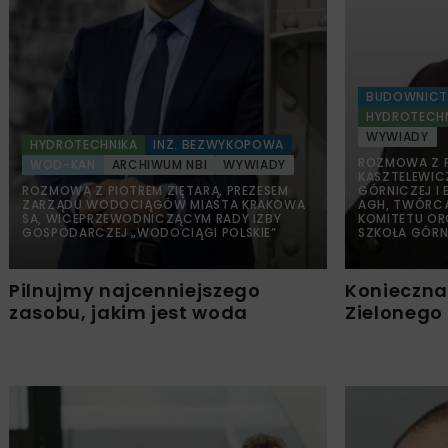
BUDOWNIC
HYDROTECH
WYWIADY
HYDROTECHNIKA
INŻ. BEZWYKOPOWA
ROZMOWA Z PR
WOD-KAN
ARCHIWUM NBI
WYWIADY
KASZTELEWICZ
ROZMOWA Z PIOTREM ZIĘTARĄ, PREZESEM
GÓRNICZEJ I
ZARZĄDU WODOCIĄGÓW MIASTA KRAKOWA
AGH, TWÓRC
SA, WICEPRZEWODNICZĄCYM RADY IZBY
KOMITETU OR
GOSPODARCZEJ „WODOCIĄGI POLSKIE”
SZKOŁA GÓR
Pilnujmy najcenniejszego
Konieczna
zasobu, jakim jest woda
Zielonego