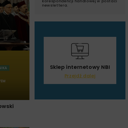
korespondencji handlowej w postaci
newslettera.
Sklep internetowy NBI
NIKA
Przejdź dalej
WEM
owski