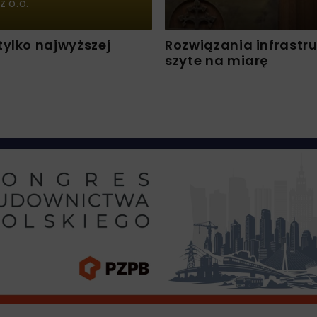
 Z O.O.
tylko najwyższej
Rozwiązania infrastr
szyte na miarę