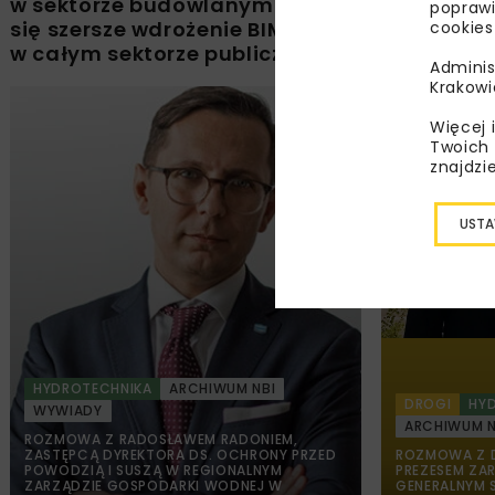
w sektorze budowlanym zacznie
specjalno
poprawi
się szersze wdrożenie BIM
cookies
w całym sektorze publicznym
Adminis
Krakowi
Więcej 
Twoich 
znajdzi
USTA
HYDROTECHNIKA
ARCHIWUM NBI
DROGI
HY
WYWIADY
ARCHIWUM N
ROZMOWA Z RADOSŁAWEM RADONIEM,
ZASTĘPCĄ DYREKTORA DS. OCHRONY PRZED
ROZMOWA Z D
POWODZIĄ I SUSZĄ W REGIONALNYM
PREZESEM ZA
ZARZĄDZIE GOSPODARKI WODNEJ W
GENERALNYM S