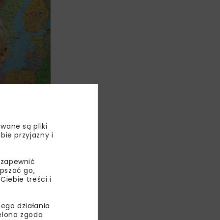
wane są pliki
bie przyjazny i
 NBI
 zapewnić
SIEM,
epszać go,
 Z O.O.
ebie treści i
ego działania
niczne
ielona zgoda