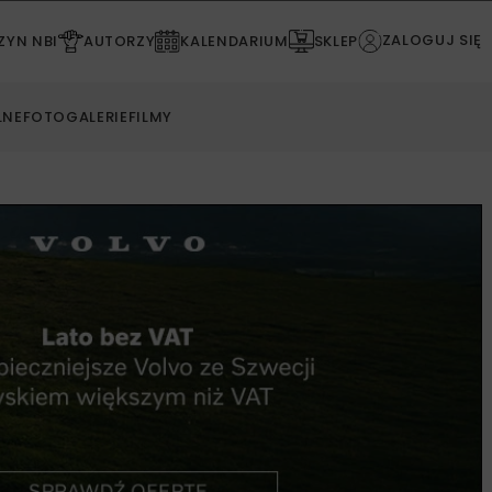
ZALOGUJ SIĘ
YN NBI
AUTORZY
KALENDARIUM
SKLEP
LNE
FOTOGALERIE
FILMY