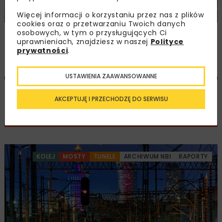
Więcej informacji o korzystaniu przez nas z plików
cookies oraz o przetwarzaniu Twoich danych
Przemysł cementowy w Polsce podąża
osobowych, w tym o przysługujących Ci
uprawnieniach, znajdziesz w naszej
Polityce
drogą neutralności klimatycznej
prywatności
.
REKLAMA
USTAWIENIA ZAAWANSOWANNE
AKCEPTUJĘ I PRZECHODZĘ DO SERWISU
KOLEJ
MOSTY
TUNELE
ARCHIWUM NBI
RAPORTY