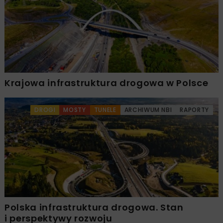
Krajowa infrastruktura drogowa w Polsce
DROGI
MOSTY
TUNELE
ARCHIWUM NBI
RAPORTY
Polska infrastruktura drogowa. Stan
i perspektywy rozwoju