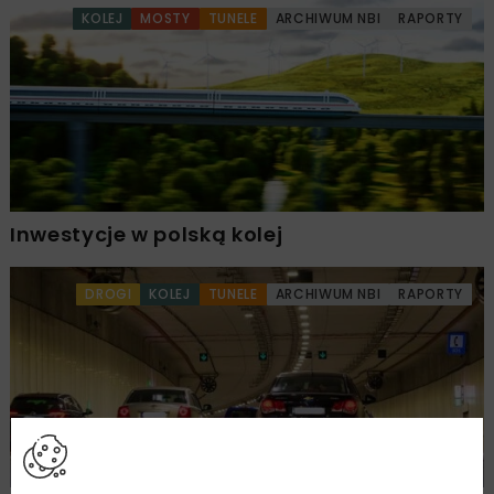
KOLEJ
MOSTY
TUNELE
ARCHIWUM NBI
RAPORTY
Inwestycje w polską kolej
DROGI
KOLEJ
TUNELE
ARCHIWUM NBI
RAPORTY