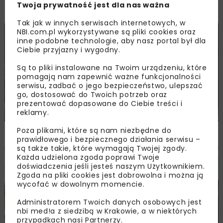
Twoja prywatność jest dla nas ważna
Rozwój budownictwa tunelowego w Polsce
Tak jak w innych serwisach internetowych, w
NBI.com.pl wykorzystywane są pliki cookies oraz
BUDOWNICTWO
DROGI
KOLEJ
MOSTY
TUNELE
inne podobne technologie, aby nasz portal był dla
ARCHIWUM NBI
RAPORTY
Ciebie przyjazny i wygodny.
Są to pliki instalowane na Twoim urządzeniu, które
pomagają nam zapewnić ważne funkcjonalności
serwisu, zadbać o jego bezpieczeństwo, ulepszać
go, dostosować do Twoich potrzeb oraz
prezentować dopasowane do Ciebie treści i
reklamy.
Poza plikami, które są nam niezbędne do
Rok 2021 w sektorze budownictwa
prawidłowego i bezpiecznego działania serwisu –
są także takie, które wymagają Twojej zgody.
Każda udzielona zgoda poprawi Twoje
BUDOWNICTWO
DROGI
MOSTY
TUNELE
ARCHIWUM NBI
doświadczenia jeśli jesteś naszym Użytkownikiem.
RAPORTY
Zgoda na pliki cookies jest dobrowolna i można ją
wycofać w dowolnym momencie.
Administratorem Twoich danych osobowych jest
nbi med!a z siedzibą w Krakowie, a w niektórych
przypadkach nasi Partnerzy.