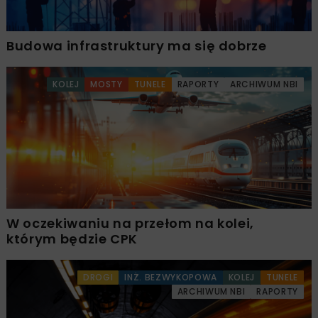
Budowa infrastruktury ma się dobrze
KOLEJ
MOSTY
TUNELE
RAPORTY
ARCHIWUM NBI
W oczekiwaniu na przełom na kolei,
którym będzie CPK
DROGI
INŻ. BEZWYKOPOWA
KOLEJ
TUNELE
ARCHIWUM NBI
RAPORTY