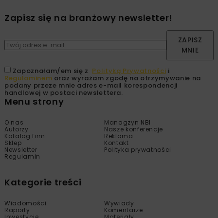
Zapisz się na branżowy newsletter!
ZAPISZ
MNIE
Zapoznałam/em się z
Polityką Prywatności
i
Regulaminem
oraz wyrażam zgodę na otrzymywanie na
podany przeze mnie adres e-mail korespondencji
handlowej w postaci newslettera.
Menu strony
O nas
Managzyn NBI
Autorzy
Nasze konferencje
Katalog firm
Reklama
Sklep
Kontakt
Newsletter
Polityka prywatności
Regulamin
Kategorie treści
Wiadomości
Wywiady
Raporty
Komentarze
Inwestycje
Materiały