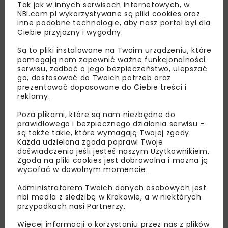
Tak jak w innych serwisach internetowych, w
NBI.com.pl wykorzystywane są pliki cookies oraz
inne podobne technologie, aby nasz portal był dla
Ciebie przyjazny i wygodny.
Są to pliki instalowane na Twoim urządzeniu, które
Lubisz wiedzieć więcej?
pomagają nam zapewnić ważne funkcjonalności
serwisu, zadbać o jego bezpieczeństwo, ulepszać
Zapisz się do newslettera aby otrzymywać od
go, dostosować do Twoich potrzeb oraz
prezentować dopasowane do Ciebie treści i
nas najlepsze informacje branżowe,
reklamy.
zaproszenia na wydarzenia, atrakcyjne oferty i
dedykowane akcje specjalne.
Poza plikami, które są nam niezbędne do
prawidłowego i bezpiecznego działania serwisu –
są także takie, które wymagają Twojej zgody.
Każda udzielona zgoda poprawi Twoje
doświadczenia jeśli jesteś naszym Użytkownikiem.
Zgoda na pliki cookies jest dobrowolna i można ją
Zapoznałam/em się z
Polityką Prywatności
i
Regulaminem
oraz wyrażam zgodę na otrzymywanie na
wycofać w dowolnym momencie.
podany przeze mnie adres e-mail korespondencji
handlowej w postaci newslettera.
Administratorem Twoich danych osobowych jest
nbi med!a z siedzibą w Krakowie, a w niektórych
przypadkach nasi Partnerzy.
ZAPISZ MNIE
Więcej informacji o korzystaniu przez nas z plików