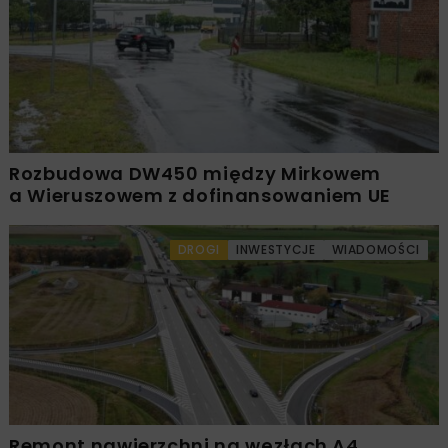
Rozbudowa DW450 między Mirkowem
a Wieruszowem z dofinansowaniem UE
DROGI
INWESTYCJE
WIADOMOŚCI
Remont nawierzchni na węzłach A4.