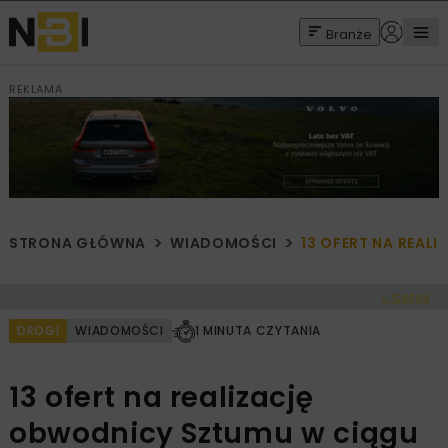
Branże
REKLAMA
STRONA GŁÓWNA
WIADOMOŚCI
13 OFERT NA REAL
< Cofnij
DROGI
WIADOMOŚCI
1 MINUTA CZYTANIA
13 ofert na realizację
obwodnicy Sztumu w ciągu