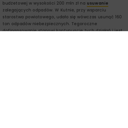
budżetowej w wysokości 200 mln zł na
usuwanie
zalegających odpadów. W Kutnie, przy wsparciu
starostwa powiatowego, udało się wówczas usunąć 160
ton odpadów niebezpiecznych. Tegoroczne
dofinansowanie stanowi kontynuację tych działań i jest
efektem współpracy Prezydenta Kutna, Wojewody
Łódzkiego oraz Wojewódzkiego Inspektora Ochrony
Środowiska.
Efekty programu w skali kraju
Dzięki środkom przekazanym w 2025 r. w całej Polsce
usunięto już ponad 17 tys. ton odpadów. Jednostki
samorządu terytorialnego, które otrzymują wsparcie z
rezerwy celowej budżetu państwa, są zobowiązane do
dochodzenia od posiadaczy odpadów zwrotu
poniesionych kosztów związanych z ich usunięciem.