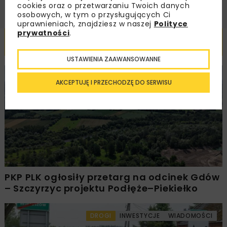
cookies oraz o przetwarzaniu Twoich danych
osobowych, w tym o przysługujących Ci
uprawnieniach, znajdziesz w naszej
Polityce
prywatności
.
Powiązane artykuły
USTAWIENIA ZAAWANSOWANNE
KOLEJ
WIADOMOŚCI
INWESTYCJE
AKCEPTUJĘ I PRZECHODZĘ DO SERWISU
PKP PLK ogłosiły przetarg na odcinek Gdów
– Szczyrzyc projektu Podłęże–Piekiełko
DROGI
INWESTYCJE
WIADOMOŚCI