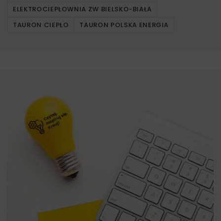
ELEKTROCIEPŁOWNIA ZW BIELSKO-BIAŁA
TAURON CIEPŁO
TAURON POLSKA ENERGIA