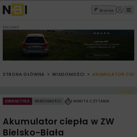
Branże
REKLAMA
STRONA GŁÓWNA
WIADOMOŚCI
AKUMULATOR CIEPŁ
< Cofnij
ENERGETYKA
WIADOMOŚCI
1 MINUTA CZYTANIA
Akumulator ciepła w ZW
Bielsko-Biała