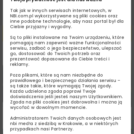
Tak jak w innych serwisach internetowych, w
NBI.com.pl wykorzystywane są pliki cookies oraz
inne podobne technologie, aby nasz portal był dla
Ciebie przyjazny i wygodny.
Powiązane artykuły
Są to pliki instalowane na Twoim urządzeniu, które
pomagają nam zapewnić ważne funkcjonalności
serwisu, zadbać o jego bezpieczeństwo, ulepszać
go, dostosować do Twoich potrzeb oraz
HYDROTECHNIKA
INWESTYCJE
WIADOMOŚCI
prezentować dopasowane do Ciebie treści i
reklamy.
Poza plikami, które są nam niezbędne do
prawidłowego i bezpiecznego działania serwisu –
są także takie, które wymagają Twojej zgody.
Każda udzielona zgoda poprawi Twoje
doświadczenia jeśli jesteś naszym Użytkownikiem.
Zgoda na pliki cookies jest dobrowolna i można ją
wycofać w dowolnym momencie.
Dotacja na przygotowanie inwestycji
Administratorem Twoich danych osobowych jest
na rzece Kierwiny
nbi med!a z siedzibą w Krakowie, a w niektórych
przypadkach nasi Partnerzy.