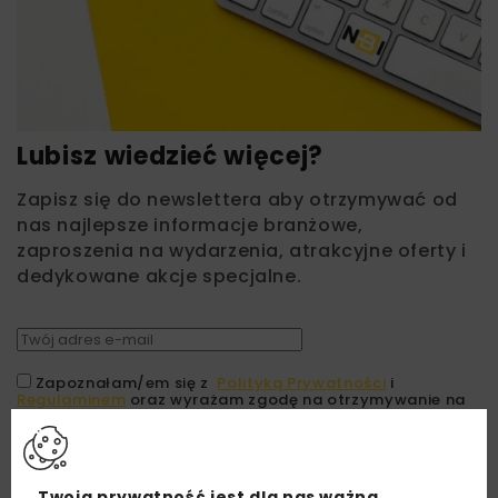
Lubisz wiedzieć więcej?
Zapisz się do newslettera aby otrzymywać od
nas najlepsze informacje branżowe,
zaproszenia na wydarzenia, atrakcyjne oferty i
dedykowane akcje specjalne.
Zapoznałam/em się z
Polityką Prywatności
i
Regulaminem
oraz wyrażam zgodę na otrzymywanie na
podany przeze mnie adres e-mail korespondencji
handlowej w postaci newslettera.
ZAPISZ MNIE
Twoja prywatność jest dla nas ważna