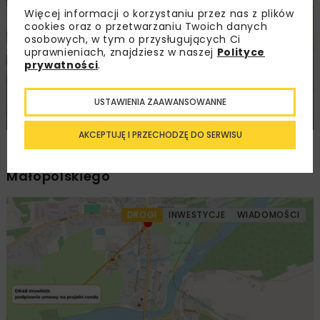
DROGI
MOSTY
INWESTYCJE
WIADOMOŚCI
Więcej informacji o korzystaniu przez nas z plików
cookies oraz o przetwarzaniu Twoich danych
osobowych, w tym o przysługujących Ci
uprawnieniach, znajdziesz w naszej
Polityce
prywatności
.
USTAWIENIA ZAAWANSOWANNE
AKCEPTUJĘ I PRZECHODZĘ DO SERWISU
Udostępniono pierwszy odcinek
rozbudowanej S19 koło Sokołowa
Małopolskiego
DROGI
INWESTYCJE
WIADOMOŚCI