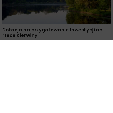
Dotacja na przygotowanie inwestycji na
rzece Kierwiny
DROGI
MOSTY
INWESTYCJE
WIADOMOŚCI
Udostępniono pierwszy odcinek
rozbudowanej S19 koło Sokołowa
Małopolskiego