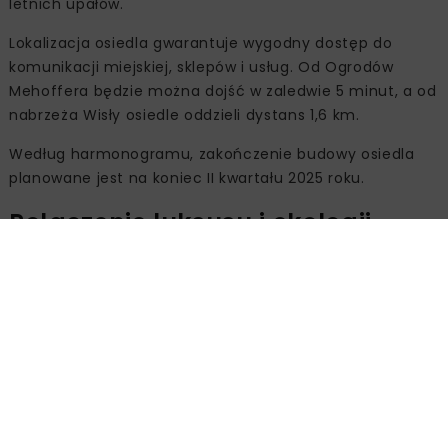
letnich upałów.
Lokalizacja osiedla gwarantuje wygodny dostęp do
komunikacji miejskiej, sklepów i usług. Od Ogrodów
Mehoffera będzie można dojść w zaledwie 5 minut, a od
nabrzeża Wisły osiedle oddzieli dystans 1,6 km.
Według harmonogramu, zakończenie budowy osiedla
planowane jest na koniec II kwartału 2025 roku.
Połączenie luksusu i ekologii
Nova Talarowa, to już trzeci projekt w portfolio Unibep,
realizowany wspólnie z Bouygues Immobilier. Wiele
uwagi inwestor oraz projektanci poświęcili detalom.
Koncepcja architektoniczna budynku oraz użyte
materiały są zgodne z najnowszymi standardami
projektowania. Charakterystyczna jest fasada bryły
utrzymana w bieli i urozmaicona elementami elewacji
wentylowanej HPL w kolorze drewna, co tworzy ciepłą i