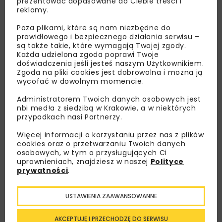
prezentować dopasowane do Ciebie treści i
reklamy.
Poza plikami, które są nam niezbędne do
prawidłowego i bezpiecznego działania serwisu –
są także takie, które wymagają Twojej zgody.
Każda udzielona zgoda poprawi Twoje
doświadczenia jeśli jesteś naszym Użytkownikiem.
Zgoda na pliki cookies jest dobrowolna i można ją
wycofać w dowolnym momencie.
Administratorem Twoich danych osobowych jest
Lubisz wiedzieć więcej?
nbi med!a z siedzibą w Krakowie, a w niektórych
przypadkach nasi Partnerzy.
Zapisz się do newslettera aby otrzymywać od
Więcej informacji o korzystaniu przez nas z plików
nas najlepsze informacje branżowe,
cookies oraz o przetwarzaniu Twoich danych
zaproszenia na wydarzenia, atrakcyjne oferty i
osobowych, w tym o przysługujących Ci
uprawnieniach, znajdziesz w naszej
Polityce
dedykowane akcje specjalne.
prywatności
.
USTAWIENIA ZAAWANSOWANNE
Zapoznałam/em się z
Polityką Prywatności
i
Regulaminem
oraz wyrażam zgodę na otrzymywanie na
AKCEPTUJĘ I PRZECHODZĘ DO SERWISU