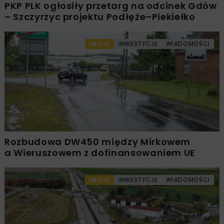
PKP PLK ogłosiły przetarg na odcinek Gdów
– Szczyrzyc projektu Podłęże–Piekiełko
DROGI
INWESTYCJE
WIADOMOŚCI
Rozbudowa DW450 między Mirkowem
a Wieruszowem z dofinansowaniem UE
DROGI
INWESTYCJE
WIADOMOŚCI