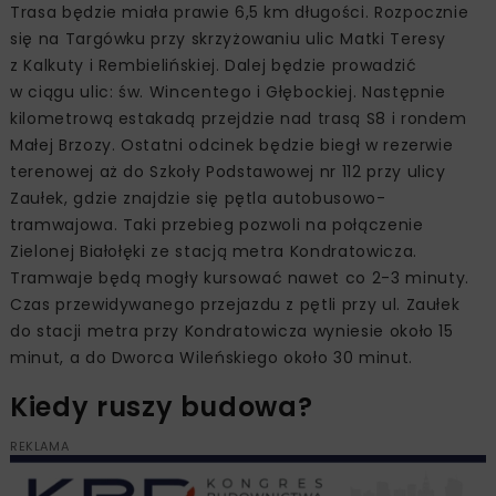
Trasa będzie miała prawie 6,5 km długości. Rozpocznie
się na Targówku przy skrzyżowaniu ulic Matki Teresy
z Kalkuty i Rembielińskiej. Dalej będzie prowadzić
w ciągu ulic: św. Wincentego i Głębockiej. Następnie
kilometrową estakadą przejdzie nad trasą S8 i rondem
Małej Brzozy. Ostatni odcinek będzie biegł w rezerwie
terenowej aż do Szkoły Podstawowej nr 112 przy ulicy
Zaułek, gdzie znajdzie się pętla autobusowo-
tramwajowa. Taki przebieg pozwoli na połączenie
Zielonej Białołęki ze stacją metra Kondratowicza.
Tramwaje będą mogły kursować nawet co 2-3 minuty.
Czas przewidywanego przejazdu z pętli przy ul. Zaułek
do stacji metra przy Kondratowicza wyniesie około 15
minut, a do Dworca Wileńskiego około 30 minut.
Kiedy ruszy budowa?
REKLAMA