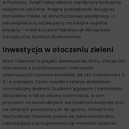
w Poznaniu. Dzięki takiej właśnie współpracy budujemy
wzajemne zaufanie. Pragnę podziękować Bouygues
Immobilier Polska za dotychczasową współpracę i z
niecierpliwością oczekujemy na kolejne wspólne
projekty – mówi Krzysztof Mikołajczyk Wiceprezes
Zarządu oraz Dyrektor Budownictwa.
Inwestycja w otoczeniu zieleni
Nova Talarowa to projekt deweloperski, który oferuje 142
mieszkania o zróżnicowanych metrażach,
obejmujących zarówno kawalerki, jak też mieszkania z 2,
3 i 4 pokojami. Teren osiedla zostanie dodatkowo
urozmaicony ławkami, budkami lęgowymi i karmnikami
dla ptaków, a także zieloną roślinnością, w tym
pnączami na konstrukcjach wertykalnych budynku oraz
na rampach prowadzących do garażu. Ponadto na
dachu Novej Talarowej pojawi się jasna membrana,
zapobiegająca przegrzewaniu się mieszkań podczas