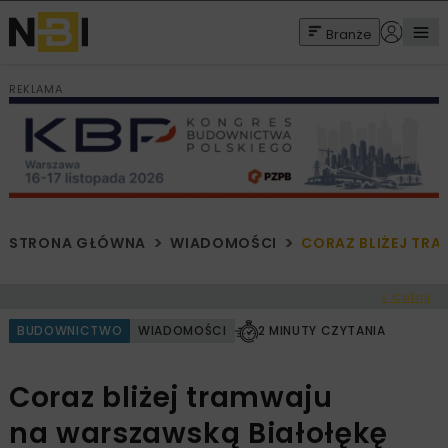
Branże
REKLAMA
STRONA GŁÓWNA
WIADOMOŚCI
CORAZ BLIŻEJ TR
< Cofnij
BUDOWNICTWO
WIADOMOŚCI
2 MINUTY CZYTANIA
Coraz bliżej tramwaju
na warszawską Białołękę