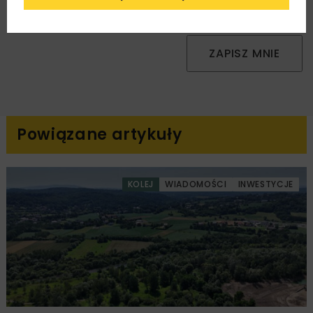
podany przeze mnie adres e-mail korespondencji
handlowej w postaci newslettera.
ZAPISZ MNIE
Powiązane artykuły
KOLEJ
WIADOMOŚCI
INWESTYCJE