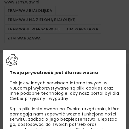
www.ztm.waw.pl
TRAMWAJ BIAŁOŁĘŁKA
TRAMWAJ NA ZIELONĄ BIAŁOŁĘKĘ
TRAMWAJE WARSZAWSKIE
UM WARSZAWA
ZTM WARSZAWA
Twoja prywatność jest dla nas ważna
Tak jak w innych serwisach internetowych, w
NBI.com.pl wykorzystywane są pliki cookies oraz
inne podobne technologie, aby nasz portal był dla
Ciebie przyjazny i wygodny.
Są to pliki instalowane na Twoim urządzeniu, które
pomagają nam zapewnić ważne funkcjonalności
serwisu, zadbać o jego bezpieczeństwo, ulepszać
go, dostosować do Twoich potrzeb oraz