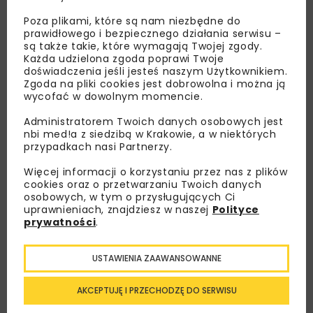
Poza plikami, które są nam niezbędne do
prawidłowego i bezpiecznego działania serwisu –
są także takie, które wymagają Twojej zgody.
Każda udzielona zgoda poprawi Twoje
doświadczenia jeśli jesteś naszym Użytkownikiem.
Zgoda na pliki cookies jest dobrowolna i można ją
wycofać w dowolnym momencie.
Lubisz wiedzieć więcej?
Administratorem Twoich danych osobowych jest
nbi med!a z siedzibą w Krakowie, a w niektórych
Zapisz się do newslettera aby otrzymywać od
przypadkach nasi Partnerzy.
nas najlepsze informacje branżowe,
Więcej informacji o korzystaniu przez nas z plików
zaproszenia na wydarzenia, atrakcyjne oferty i
cookies oraz o przetwarzaniu Twoich danych
dedykowane akcje specjalne.
osobowych, w tym o przysługujących Ci
uprawnieniach, znajdziesz w naszej
Polityce
prywatności
.
USTAWIENIA ZAAWANSOWANNE
Zapoznałam/em się z
Polityką Prywatności
i
Regulaminem
oraz wyrażam zgodę na otrzymywanie na
podany przeze mnie adres e-mail korespondencji
AKCEPTUJĘ I PRZECHODZĘ DO SERWISU
handlowej w postaci newslettera.