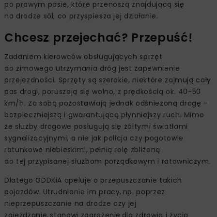
po prawym pasie, które przenoszą znajdującą się
na drodze sól, co przyspiesza jej działanie.
Chcesz przejechać? Przepuść!
Zadaniem kierowców obsługujących sprzęt
do zimowego utrzymania dróg jest zapewnienie
przejezdności. Sprzęty są szerokie, niektóre zajmują cały
pas drogi, poruszają się wolno, z prędkością ok. 40-50
km/h. Za sobą pozostawiają jednak odśnieżoną drogę –
bezpieczniejszą i gwarantującą płynniejszy ruch. Mimo
że służby drogowe posługują się żółtymi światłami
sygnalizacyjnymi, a nie jak policja czy pogotowie
ratunkowe niebieskimi, pełnią rolę zbliżoną
do tej przypisanej służbom porządkowym i ratowniczym.
Dlatego GDDKiA apeluje o przepuszczanie takich
pojazdów. Utrudnianie im pracy, np. poprzez
nieprzepuszczanie na drodze czy jej
zajeżdżanie, stanowi zagrożenie dla zdrowia i życia