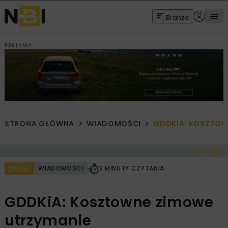
Branże
REKLAMA
STRONA GŁÓWNA
WIADOMOŚCI
GDDKIA: KOSZTOW
< Cofnij
DROGI
WIADOMOŚCI
2 MINUTY CZYTANIA
GDDKiA: Kosztowne zimowe
utrzymanie