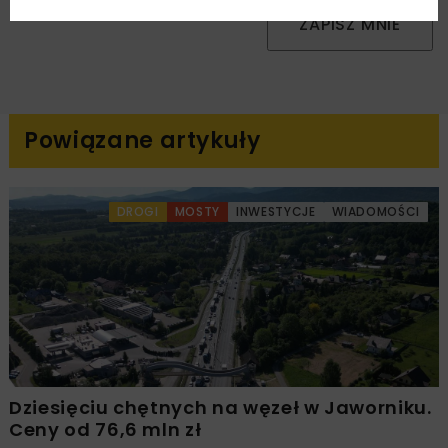
ZAPISZ MNIE
Powiązane artykuły
DROGI
MOSTY
INWESTYCJE
WIADOMOŚCI
Dziesięciu chętnych na węzeł w Jaworniku.
Ceny od 76,6 mln zł