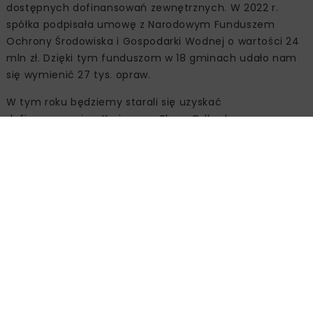
dostępnych dofinansowań zewnętrznych. W 2022 r.
spółka podpisała umowę z Narodowym Funduszem
Ochrony Środowiska i Gospodarki Wodnej o wartości 24
mln zł. Dzięki tym funduszom w 18 gminach udało nam
się wymienić 27 tys. opraw.
W tym roku będziemy starali się uzyskać
dofinansowanie z Krajowego Planu Odbudowy na
przygotowanie systemu informatycznego do
zarządzania oświetleniem. Chcemy w jednym miejscu
gromadzić wszystkie dane na temat majątku
oświetleniowego należącego do naszej spółki. Pozwoli to
na zautomatyzowanie części tych prac związanych z
obsługą sieci, które obecnie wykonywane są ręcznie
przez pracowników Spółki. To w zdecydowany sposób
skróci proces obsługi naszych samorządowych klientów.
Warto dodać, że projekt ten, jako jedna z dwóch
inwestycji z Grupy TAURON, został w 2023 wpisany przez
Ministerstwo Aktywów Państwowych na listę