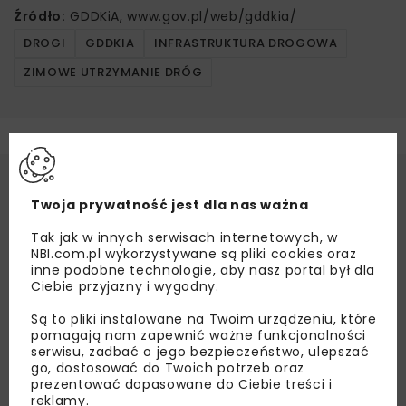
Źródło:
GDDKiA, www.gov.pl/web/gddkia/
DROGI
GDDKIA
INFRASTRUKTURA DROGOWA
ZIMOWE UTRZYMANIE DRÓG
Twoja prywatność jest dla nas ważna
Tak jak w innych serwisach internetowych, w
NBI.com.pl wykorzystywane są pliki cookies oraz
inne podobne technologie, aby nasz portal był dla
Ciebie przyjazny i wygodny.
Są to pliki instalowane na Twoim urządzeniu, które
pomagają nam zapewnić ważne funkcjonalności
serwisu, zadbać o jego bezpieczeństwo, ulepszać
go, dostosować do Twoich potrzeb oraz
prezentować dopasowane do Ciebie treści i
reklamy.