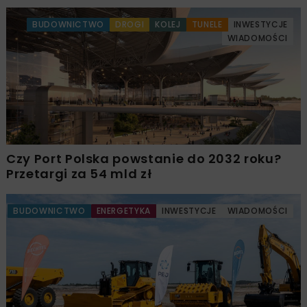
BUDOWNICTWO
DROGI
KOLEJ
TUNELE
INWESTYCJE
WIADOMOŚCI
Czy Port Polska powstanie do 2032 roku?
Przetargi za 54 mld zł
BUDOWNICTWO
ENERGETYKA
INWESTYCJE
WIADOMOŚCI