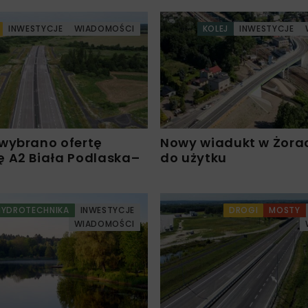
INWESTYCJE
WIADOMOŚCI
KOLEJ
INWESTYCJE
wybrano ofertę
Nowy wiadukt w Żora
 A2 Biała Podlaska–
do użytku
HYDROTECHNIKA
INWESTYCJE
DROGI
MOSTY
WIADOMOŚCI