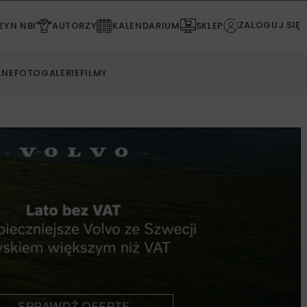
ZALOGUJ SIĘ
YN NBI
AUTORZY
KALENDARIUM
SKLEP
LNE
FOTOGALERIE
FILMY