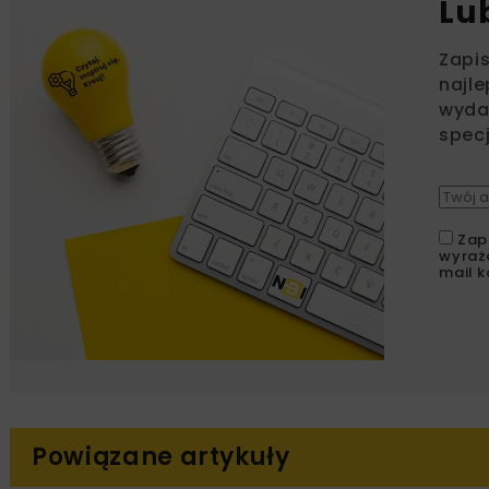
Lu
Zapi
najle
wydar
specj
Zap
wyraż
mail k
Powiązane artykuły