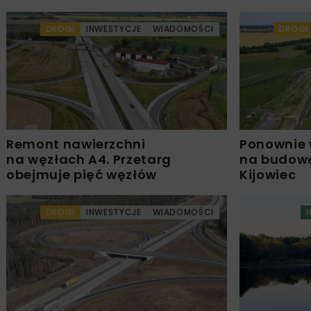
DROGI
INWESTYCJE
WIADOMOŚCI
DROGI
Remont nawierzchni
Ponownie 
na węzłach A4. Przetarg
na budowę
obejmuje pięć węzłów
Kijowiec
DROGI
INWESTYCJE
WIADOMOŚCI