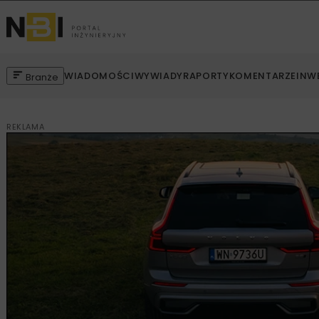
WIADOMOŚCI
WYWIADY
RAPORTY
KOMENTARZE
INW
Branże
REKLAMA