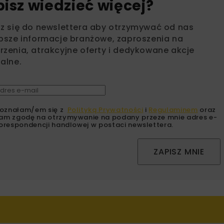
bisz wiedzieć więcej?
sz się do newslettera aby otrzymywać od nas
psze informacje branżowe, zaproszenia na
zenia, atrakcyjne oferty i dedykowane akcje
alne.
oznałam/em się z
Polityką Prywatności
i
Regulaminem
oraz
am zgodę na otrzymywanie na podany przeze mnie adres e-
orespondencji handlowej w postaci newslettera.
ZAPISZ MNIE