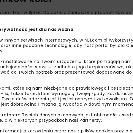
tura Tour w Spale. Do udziału zaproszono pracowników do 2
inii Kolejowych, PKP Intercity, przewoźników regionalnych or
prywatność jest dla nas ważna
sz Klimczak. Uczestników przywitali przedstawiciele admini
 w innych serwisach internetowych, w NBI.com.pl wykorzysty
 Grupy PKP i Polska Izba Kolei.
 oraz inne podobne technologie, aby nasz portal był dla Cie
y.
na doświadczeń
liki instalowane na Twoim urządzeniu, które pomagają nam
unkcjonalności serwisu, zadbać o jego bezpieczeństwo, ul
wać do Twoich potrzeb oraz prezentować dopasowane do Ci
.
ikami, które są nam niezbędne do prawidłowego i bezpieczn
 – są także takie, które wymagają Twojej zgody. Każda udz
 Twoje doświadczenia jeśli jesteś naszym Użytkownikiem. Zg
 jest dobrowolna i można ją wycofać w dowolnym momenc
tratorem Twoich danych osobowych jest nbi med!a z siedz
e, a w niektórych przypadkach nasi Partnerzy.
informacji o korzystaniu przez nas z plików cookies oraz o 