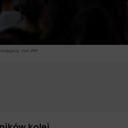
olejarzy. Fot. PKP
ików kolei