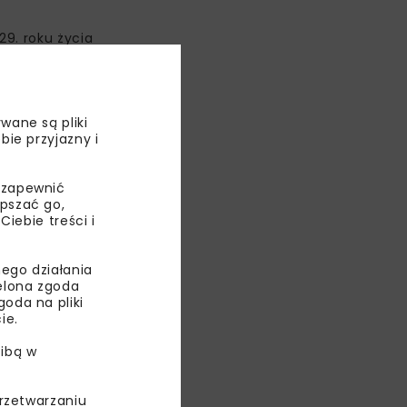
9. roku życia
az zakładów
stracji
wane są pliki
bie przyjazny i
 zapewnić
epszać go,
ebie treści i
ego działania
ielona zgoda
oda na pliki
ie.
ibą w
przetwarzaniu