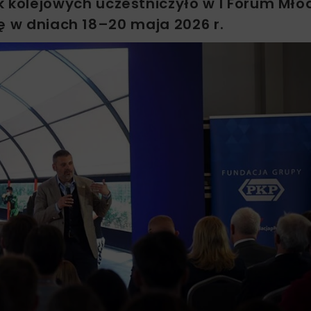
kolejowych uczestniczyło w I Forum Mło
ę w dniach 18–20 maja 2026 r.