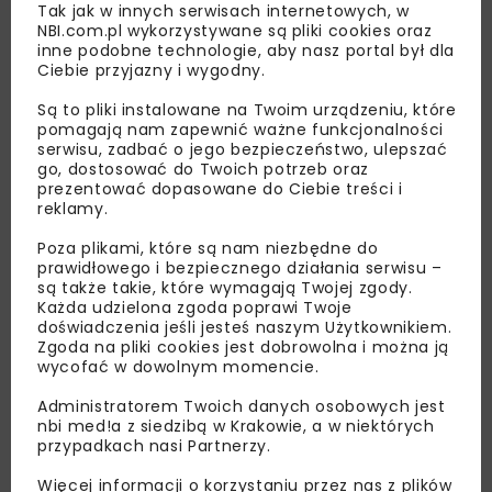
Tak jak w innych serwisach internetowych, w
NBI.com.pl wykorzystywane są pliki cookies oraz
inne podobne technologie, aby nasz portal był dla
Ciebie przyjazny i wygodny.
Są to pliki instalowane na Twoim urządzeniu, które
pomagają nam zapewnić ważne funkcjonalności
serwisu, zadbać o jego bezpieczeństwo, ulepszać
go, dostosować do Twoich potrzeb oraz
prezentować dopasowane do Ciebie treści i
reklamy.
Poza plikami, które są nam niezbędne do
Lubisz wiedzieć więcej?
prawidłowego i bezpiecznego działania serwisu –
są także takie, które wymagają Twojej zgody.
Zapisz się do newslettera aby otrzymywać od
Każda udzielona zgoda poprawi Twoje
nas najlepsze informacje branżowe,
doświadczenia jeśli jesteś naszym Użytkownikiem.
Zgoda na pliki cookies jest dobrowolna i można ją
zaproszenia na wydarzenia, atrakcyjne oferty i
wycofać w dowolnym momencie.
dedykowane akcje specjalne.
Administratorem Twoich danych osobowych jest
nbi med!a z siedzibą w Krakowie, a w niektórych
przypadkach nasi Partnerzy.
Zapoznałam/em się z
Polityką Prywatności
i
Więcej informacji o korzystaniu przez nas z plików