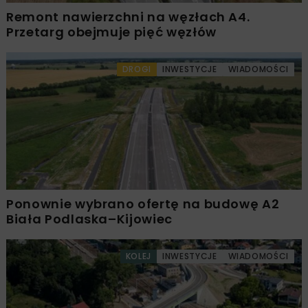
Remont nawierzchni na węzłach A4.
Przetarg obejmuje pięć węzłów
DROGI
INWESTYCJE
WIADOMOŚCI
Ponownie wybrano ofertę na budowę A2
Biała Podlaska–Kijowiec
KOLEJ
INWESTYCJE
WIADOMOŚCI