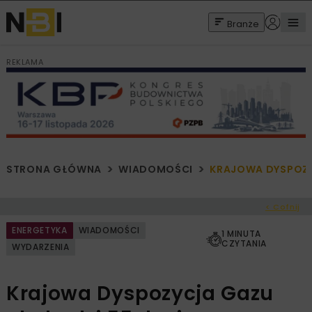
Branże
REKLAMA
STRONA GŁÓWNA
WIADOMOŚCI
KRAJOWA DYSPOZY
< Cofnij
ENERGETYKA
WIADOMOŚCI
1 MINUTA
CZYTANIA
WYDARZENIA
Krajowa Dyspozycja Gazu