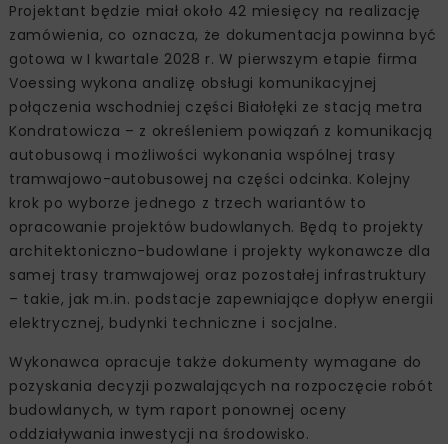
Projektant będzie miał około 42 miesięcy na realizację
zamówienia, co oznacza, że dokumentacja powinna być
gotowa w I kwartale 2028 r. W pierwszym etapie firma
Voessing wykona analizę obsługi komunikacyjnej
połączenia wschodniej części Białołęki ze stacją metra
Kondratowicza – z określeniem powiązań z komunikacją
autobusową i możliwości wykonania wspólnej trasy
tramwajowo-autobusowej na części odcinka. Kolejny
krok po wyborze jednego z trzech wariantów to
opracowanie projektów budowlanych. Będą to projekty
architektoniczno-budowlane i projekty wykonawcze dla
samej trasy tramwajowej oraz pozostałej infrastruktury
– takie, jak m.in. podstacje zapewniające dopływ energii
elektrycznej, budynki techniczne i socjalne.
Wykonawca opracuje także dokumenty wymagane do
pozyskania decyzji pozwalających na rozpoczęcie robót
budowlanych, w tym raport ponownej oceny
oddziaływania inwestycji na środowisko.