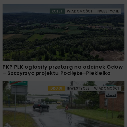
KOLEJ
WIADOMOŚCI
INWESTYCJE
PKP PLK ogłosiły przetarg na odcinek Gdów
– Szczyrzyc projektu Podłęże–Piekiełko
DROGI
INWESTYCJE
WIADOMOŚCI