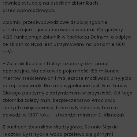
również sytuację na czeskich zbiornikach
przeciwpowodziowych.
Zbiorniki przeciwpowodziowe działają zgodnie
z instrukcjami gospodarowania wodami. Od godziny
4:20 funkcjonuje zbiornik w Raciborzu Dolnym, a odpływ
ze zbiornika Nysa jest utrzymywany na poziomie 600
m³/s.
- Zbiornik Racibórz Dolny rozpoczął dziś pracę
operacyjną. Ma całkowitą pojemność 185 milionów
metrów sześciennych i ma jeszcze możliwość przyjęcia
dużej ilości wody. Na razie wypełnione jest 15 milionów.
Dlatego patrzymy z optymizmem w przyszłość. Od tego
zbiornika zależy m.in. bezpieczeństwo Wrocławia
i innych miejscowości, które były zalane w trakcie
powodzi w 1997 roku – stwierdził minister D. Klimczak.
Z suchych zbiorników Międzygórze, Stronie Śląskie
i Roztoki Bystrzyckie woda przelewa się górnymi