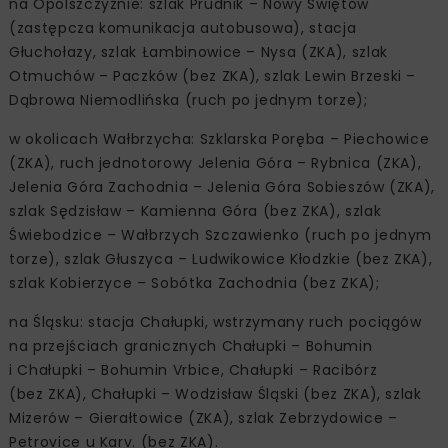
na Opolszczyźnie: szlak Prudnik – Nowy Świętów
(zastępcza komunikacja autobusowa), stacja
Głuchołazy, szlak Łambinowice – Nysa (ZKA), szlak
Otmuchów – Paczków (bez ZKA), szlak Lewin Brzeski –
Dąbrowa Niemodlińska (ruch po jednym torze);
w okolicach Wałbrzycha: Szklarska Poręba – Piechowice
(ZKA), ruch jednotorowy Jelenia Góra – Rybnica (ZKA),
Jelenia Góra Zachodnia – Jelenia Góra Sobieszów (ZKA),
szlak Sędzisław – Kamienna Góra (bez ZKA), szlak
Świebodzice – Wałbrzych Szczawienko (ruch po jednym
torze), szlak Głuszyca – Ludwikowice Kłodzkie (bez ZKA),
szlak Kobierzyce – Sobótka Zachodnia (bez ZKA);
na Śląsku: stacja Chałupki, wstrzymany ruch pociągów
na przejściach granicznych Chałupki – Bohumin
i Chałupki – Bohumin Vrbice, Chałupki – Racibórz
(bez ZKA), Chałupki – Wodzisław Śląski (bez ZKA), szlak
Mizerów – Gierałtowice (ZKA), szlak Zebrzydowice –
Petrovice u Karv. (bez ZKA).