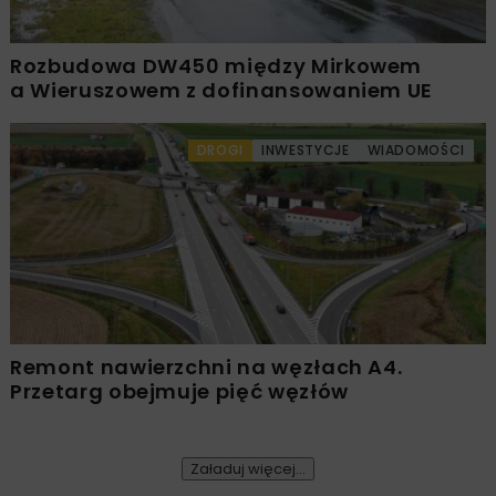
Rozbudowa DW450 między Mirkowem
a Wieruszowem z dofinansowaniem UE
DROGI
INWESTYCJE
WIADOMOŚCI
Remont nawierzchni na węzłach A4.
Przetarg obejmuje pięć węzłów
Załaduj więcej...