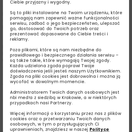
Ciebie przyjazny i wygodny.
całkowicie przed południem, uruchamiając kaskadowy
Są to pliki instalowane na Twoim urządzeniu, które
przelew powierzchniowy. Poziom wody spada poniżej
pomagają nam zapewnić ważne funkcjonalności
stanu krytycznego, co może umożliwić ponowną
serwisu, zadbać o jego bezpieczeństwo, ulepszać
kontrolę nad zrzutami.
go, dostosować do Twoich potrzeb oraz
prezentować dopasowane do Ciebie treści i
Zbiorniki retencyjne Topola i Kozielno na Nysie Kłodzkiej
reklamy.
przekroczyły 15 września maksymalne poziomy
Poza plikami, które są nam niezbędne do
piętrzenia. Obiekty te przepuszczają obecnie
prawidłowego i bezpiecznego działania serwisu –
maksymalne ilości wody, która następnie trafia
są także takie, które wymagają Twojej zgody.
Każda udzielona zgoda poprawi Twoje
do zbiornika Otmuchów. Nie ma pełnej możliwości
doświadczenia jeśli jesteś naszym Użytkownikiem.
sterowania limitami zrzutów wody z tych obiektów.
Zgoda na pliki cookies jest dobrowolna i można ją
wycofać w dowolnym momencie.
W Krakowie, podczas nocnych opadów, zadziałały
Administratorem Twoich danych osobowych jest
zbiorniki przeciwpowodziowe na rzece Serafie,
nbi med!a z siedzibą w Krakowie, a w niektórych
a grodzice winylowe skutecznie spełniły swoje zadanie.
przypadkach nasi Partnerzy.
Infrastruktura lotnicza
Więcej informacji o korzystaniu przez nas z plików
cookies oraz o przetwarzaniu Twoich danych
osobowych, w tym o przysługujących Ci
Z ostatniego raportu Polskiej Agencji Żeglugi Powietrznej
uprawnieniach, znajdziesz w naszej
Polityce
wynika, że nie ma żadnych istotnych problemów, które