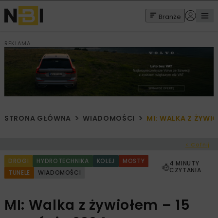
Branże
REKLAMA
STRONA GŁÓWNA
WIADOMOŚCI
MI: WALKA Z ŻYWIO
< Cofnij
DROGI
HYDROTECHNIKA
KOLEJ
MOSTY
4 MINUTY
CZYTANIA
TUNELE
WIADOMOŚCI
MI: Walka z żywiołem – 15