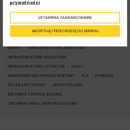
prywatności
.
zakłóciłyby ruch powietrzny.
USTAWIENIA ZAAWANSOWANNE
AKCEPTUJĘ I PRZECHODZĘ DO SERWISU
Źródło:
Ministerstwo Infrastruktury,
www.gov.pl/web/infrastruktura/
DROGI
INFRASTRUKTURA DROGOWA
INFRASTRUKTURA KOLEJOWA
INFRASTRUKTURA LOTNICZA
KOLEJ
MINISTERSTWO INFRASTRUKTURY
PLK
POWÓDŹ
SZTAB KRYZYSOWY
WODY POLSKIE
ZBIORNIK STRONIE ŚLĄSKIE
ZBIORNIKI PRZECIWPOWODZIOWE