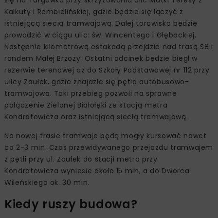
Kalkuty i Rembielińskiej, gdzie będzie się łączyć z
istniejącą siecią tramwajową. Dalej torowisko będzie
prowadzić w ciągu ulic: św. Wincentego i Głębockiej.
Następnie kilometrową estakadą przejdzie nad trasą S8 i
rondem Małej Brzozy. Ostatni odcinek będzie biegł w
rezerwie terenowej aż do Szkoły Podstawowej nr 112 przy
ulicy Zaułek, gdzie znajdzie się pętla autobusowo-
tramwajowa. Taki przebieg pozwoli na sprawne
połączenie Zielonej Białołęki ze stacją metra
Kondratowicza oraz istniejącą siecią tramwajową.
Na nowej trasie tramwaje będą mogły kursować nawet
co 2-3 min. Czas przewidywanego przejazdu tramwajem
z pętli przy ul. Zaułek do stacji metra przy
Kondratowicza wyniesie około 15 min, a do Dworca
Wileńskiego ok. 30 min.
Kiedy ruszy budowa?