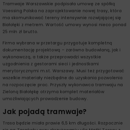
Tramwaje Warszawskie podpisała umowę ze spółką
Voessing Polska na zaprojektowanie nowej trasy, która
ma skomunikować tereny intensywnie rozwijającej się
Białołęki z metrem. Wartość umowy wynosi nieco ponad
25 mln zł brutto.
Firma wybrana w przetargu przygotuje kompletną
dokumentację projektową – zarówno budowlaną, jak i
wykonawczą, a także przeprowadzi wszystkie
uzgodnienia z gestorami sieci i jednostkami
merytorycznymi m.st. Warszawy. Musi też przygotować
wszelkie materiały niezbędne do uzyskania pozwolenia
na rozpoczęcie prac. Przyszły wykonawca tramwaju na
Zieloną Białołękę otrzyma komplet materiałów
umożliwiających prowadzenie budowy.
Jak pojadą tramwaje?
Trasa będzie miała prawie 6,5 km długości. Rozpocznie
się na Targówku przy skrzyżowaniu ulic Matki Teresy z