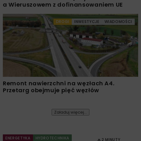
a Wieruszowem z dofinansowaniem UE
DROGI
INWESTYCJE
WIADOMOŚCI
Remont nawierzchni na węzłach A4.
Przetarg obejmuje pięć węzłów
Załaduj więcej...
ENERGETYKA
HYDROTECHNIKA
2 MINUTY