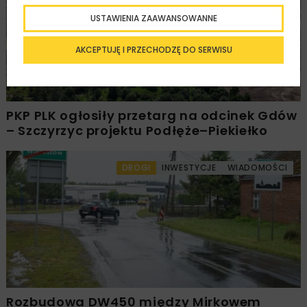
USTAWIENIA ZAAWANSOWANNE
AKCEPTUJĘ I PRZECHODZĘ DO SERWISU
PKP PLK ogłosiły przetarg na odcinek Gdów
– Szczyrzyc projektu Podłęże–Piekiełko
DROGI
INWESTYCJE
WIADOMOŚCI
Rozbudowa DW450 między Mirkowem