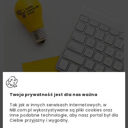
Twoja prywatność jest dla nas ważna
Tak jak w innych serwisach internetowych, w
Lubisz wiedzieć więcej?
NBI.com.pl wykorzystywane są pliki cookies oraz
inne podobne technologie, aby nasz portal był dla
Zapisz się do newslettera aby otrzymywać od
Ciebie przyjazny i wygodny.
nas najlepsze informacje branżowe,