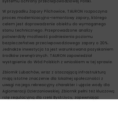
systemu ochrony przeciwpowodziowej Polski.
W przypadku Zapory Pilchowice, TAURON rozpoczyna
proces modernizacyjno-remontowy zapory, którego
celem jest doprowadzenie obiektu do wymaganego
stanu technicznego. Przeprowadzone analizy
potwierdziły możliwość podniesienia poziomu
bezpieczeństwa przeciwpowodziowego zapory o 20%.
Jednakże inwestycja ta jest warunkowana pozyskaniem
środków zewnętrznych. TAURON zapowiedział
wystąpienie do Wód Polskich z wnioskiem w tej sprawie.
Zbiornik Lubachów, wraz z otaczającą infrastrukturą
mają istotne znaczenie dla lokalnej społeczności z
uwagi na jego rekreacyjny charakter i ujęcie wody dla
Aglomeracji Dzierżoniowskiej. Zbiornik pełni też kluczową
rolę regulacyjną dla rzeki Bystrzycy, zapewniając
bezpieczeństwo hydrologiczne Wrocławia i okolic.
Dlatego TAURON zwróci się z wnioskiem o przekazaniu
tych aktywów do podmiotu należącego do samorządu,