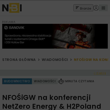
Branże
REKLAMA
STRONA GŁÓWNA
WIADOMOŚCI
NFOŚIGW NA KONFE
< Cofnij
BUDOWNICTWO
WIADOMOŚCI
1 MINUTA CZYTANIA
NFOŚiGW na konferencji
NetZero Energy & H2Poland