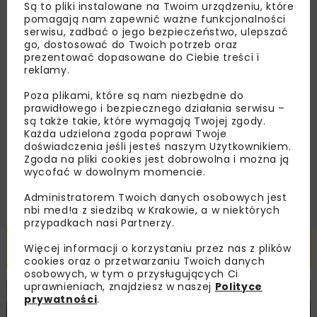
Są to pliki instalowane na Twoim urządzeniu, które
zaproszenia na wydarzenia, atrakcyjne oferty i
pomagają nam zapewnić ważne funkcjonalności
dedykowane akcje specjalne.
serwisu, zadbać o jego bezpieczeństwo, ulepszać
go, dostosować do Twoich potrzeb oraz
prezentować dopasowane do Ciebie treści i
reklamy.
Poza plikami, które są nam niezbędne do
Zapoznałam/em się z
Polityką Prywatności
i
Regulaminem
oraz wyrażam zgodę na otrzymywanie na
prawidłowego i bezpiecznego działania serwisu –
podany przeze mnie adres e-mail korespondencji
są także takie, które wymagają Twojej zgody.
handlowej w postaci newslettera.
Każda udzielona zgoda poprawi Twoje
doświadczenia jeśli jesteś naszym Użytkownikiem.
Zgoda na pliki cookies jest dobrowolna i można ją
ZAPISZ MNIE
wycofać w dowolnym momencie.
Administratorem Twoich danych osobowych jest
nbi med!a z siedzibą w Krakowie, a w niektórych
przypadkach nasi Partnerzy.
Powiązane artykuły
Więcej informacji o korzystaniu przez nas z plików
cookies oraz o przetwarzaniu Twoich danych
osobowych, w tym o przysługujących Ci
uprawnieniach, znajdziesz w naszej
Polityce
KOLEJ
WIADOMOŚCI
INWESTYCJE
prywatności
.