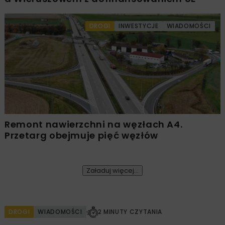
DROGI
INWESTYCJE
WIADOMOŚCI
Remont nawierzchni na węzłach A4.
Przetarg obejmuje pięć węzłów
Załaduj więcej...
DROGI
WIADOMOŚCI
2 MINUTY CZYTANIA