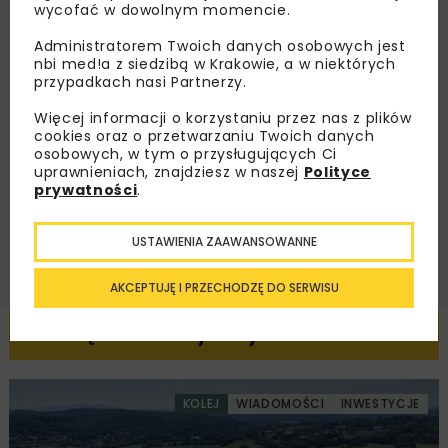
wycofać w dowolnym momencie.
dedykowane akcje specjalne.
Administratorem Twoich danych osobowych jest
nbi med!a z siedzibą w Krakowie, a w niektórych
przypadkach nasi Partnerzy.
Więcej informacji o korzystaniu przez nas z plików
Zapoznałam/em się z
Polityką Prywatności
i
Regulaminem
oraz wyrażam zgodę na otrzymywanie na
cookies oraz o przetwarzaniu Twoich danych
podany przeze mnie adres e-mail korespondencji
osobowych, w tym o przysługujących Ci
handlowej w postaci newslettera.
uprawnieniach, znajdziesz w naszej
Polityce
prywatności
.
ZAPISZ MNIE
USTAWIENIA ZAAWANSOWANNE
AKCEPTUJĘ I PRZECHODZĘ DO SERWISU
Powiązane artykuły
KOLEJ
WIADOMOŚCI
INWESTYCJE