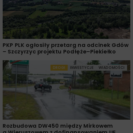
PKP PLK ogłosiły przetarg na odcinek Gdów
– Szczyrzyc projektu Podłęże–Piekiełko
DROGI
INWESTYCJE
WIADOMOŚCI
Rozbudowa DW450 między Mirkowem
a Wieruszowem z dofinansowaniem UE