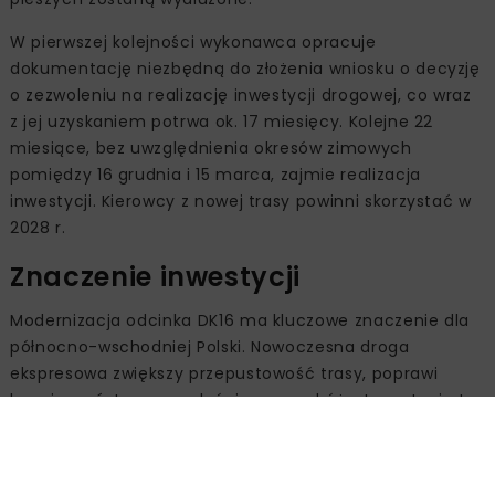
W pierwszej kolejności wykonawca opracuje
dokumentację niezbędną do złożenia wniosku o decyzję
o zezwoleniu na realizację inwestycji drogowej, co wraz
z jej uzyskaniem potrwa ok. 17 miesięcy. Kolejne 22
miesiące, bez uwzględnienia okresów zimowych
pomiędzy 16 grudnia i 15 marca, zajmie realizacja
inwestycji. Kierowcy z nowej trasy powinni skorzystać w
2028 r.
Znaczenie inwestycji
Modernizacja odcinka DK16 ma kluczowe znaczenie dla
północno-wschodniej Polski. Nowoczesna droga
ekspresowa zwiększy przepustowość trasy, poprawi
bezpieczeństwo oraz skróci czas podróży. Inwestycja ta
przyczyni się do rozwoju gospodarczego regionu,
przyciągając inwestorów i turystów oraz ułatwiając
codzienne funkcjonowanie mieszkańców.