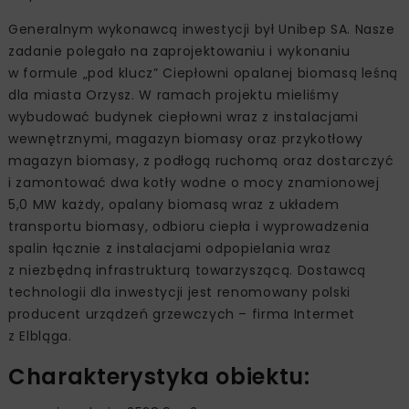
Generalnym wykonawcą inwestycji był Unibep SA. Nasze
zadanie polegało na zaprojektowaniu i wykonaniu
w formule „pod klucz” Ciepłowni opalanej biomasą leśną
dla miasta Orzysz. W ramach projektu mieliśmy
wybudować budynek ciepłowni wraz z instalacjami
wewnętrznymi, magazyn biomasy oraz przykotłowy
magazyn biomasy, z podłogą ruchomą oraz dostarczyć
i zamontować dwa kotły wodne o mocy znamionowej
5,0 MW każdy, opalany biomasą wraz z układem
transportu biomasy, odbioru ciepła i wyprowadzenia
spalin łącznie z instalacjami odpopielania wraz
z niezbędną infrastrukturą towarzyszącą. Dostawcą
technologii dla inwestycji jest renomowany polski
producent urządzeń grzewczych – firma Intermet
z Elbląga.
Charakterystyka obiektu: