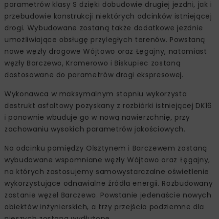
parametrów klasy S dzięki dobudowie drugiej jezdni, jak i
przebudowie konstrukcji niektórych odcinków istniejącej
drogi. Wybudowane zostaną także dodatkowe jezdnie
umożliwiające obsługę przyległych terenów. Powstaną
nowe węzły drogowe Wójtowo oraz Łęgajny, natomiast
węzły Barczewo, Kromerowo i Biskupiec zostaną
dostosowane do parametrów drogi ekspresowej.
Wykonawca w maksymalnym stopniu wykorzysta
destrukt asfaltowy pozyskany z rozbiórki istniejącej DK16
i ponownie wbuduje go w nową nawierzchnię, przy
zachowaniu wysokich parametrów jakościowych.
Na odcinku pomiędzy Olsztynem i Barczewem zostaną
wybudowane wspomniane węzły Wójtowo oraz Łęgajny,
na których zastosujemy samowystarczalne oświetlenie
wykorzystujące odnawialne źródła energii. Rozbudowany
zostanie węzeł Barczewo. Powstanie jedenaście nowych
obiektów inżynierskich, a trzy przejścia podziemne dla
pieszych zostaną wydłużone.