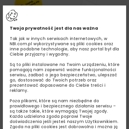
Twoja prywatność jest dla nas ważna
Tak jak w innych serwisach internetowych, w
NBI.com.pl wykorzystywane są pliki cookies oraz
inne podobne technologie, aby nasz portal był dla
Ciebie przyjazny i wygodny.
Są to pliki instalowane na Twoim urządzeniu, które
pomagają nam zapewnić ważne funkcjonalności
serwisu, zadbać o jego bezpieczeństwo, ulepszać
go, dostosować do Twoich potrzeb oraz
prezentować dopasowane do Ciebie treści i
reklamy.
Poza plikami, które są nam niezbędne do
Lubisz wiedzieć więcej?
prawidłowego i bezpiecznego działania serwisu –
są także takie, które wymagają Twojej zgody.
Zapisz się do newslettera aby otrzymywać od
Każda udzielona zgoda poprawi Twoje
doświadczenia jeśli jesteś naszym Użytkownikiem.
nas najlepsze informacje branżowe,
Zgoda na pliki cookies jest dobrowolna i można ją
zaproszenia na wydarzenia, atrakcyjne oferty i