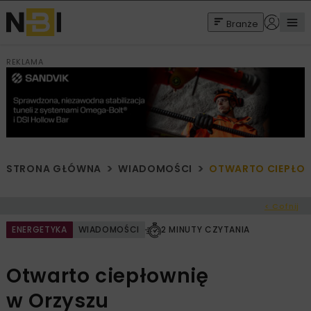
Branże
REKLAMA
STRONA GŁÓWNA
WIADOMOŚCI
OTWARTO CIEPŁOW
< Cofnij
ENERGETYKA
WIADOMOŚCI
2 MINUTY CZYTANIA
Otwarto ciepłownię
w Orzyszu