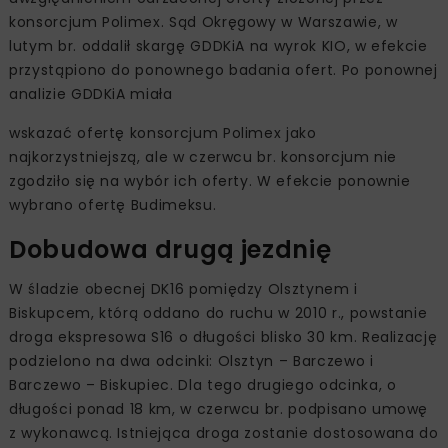
konsorcjum Polimex. Sąd Okręgowy w Warszawie, w
lutym br. oddalił skargę GDDKiA na wyrok KIO, w efekcie
przystąpiono do ponownego badania ofert. Po ponownej
analizie GDDKiA miała
wskazać ofertę konsorcjum Polimex jako
najkorzystniejszą, ale w czerwcu br. konsorcjum nie
zgodziło się na wybór ich oferty. W efekcie ponownie
wybrano ofertę Budimeksu.
Dobudowa drugą jezdnię
W śladzie obecnej DK16 pomiędzy Olsztynem i
Biskupcem, którą oddano do ruchu w 2010 r., powstanie
droga ekspresowa S16 o długości blisko 30 km. Realizację
podzielono na dwa odcinki: Olsztyn – Barczewo i
Barczewo – Biskupiec. Dla tego drugiego odcinka, o
długości ponad 18 km, w czerwcu br. podpisano umowę
z wykonawcą. Istniejąca droga zostanie dostosowana do