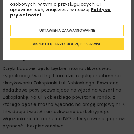
konieczna będzie rozbiórka pięciu budynków
osobowych, w tym o przysługujących Ci
uprawnieniach, znajdziesz w naszej
Polityce
znajdujących się na placu budowy.
prywatności
.
Za realizację inwestycji odpowiada firma Banimex.
Budowa potrwa 18 miesięcy, do tego czasu trzeba
USTAWIENIA ZAAWANSOWANNE
jeszcze doliczyć przerwy zimowe. Nowy węzeł powinien
powstać do końca 2025 r.
AKCEPTUJĘ I PRZECHODZĘ DO SERWISU
Co się zmieni?
Dzięki budowie węzła będzie można zlikwidować
sygnalizację świetlną, która dziś reguluje ruchem na
skrzyżowaniu Zakopianki i ul. Sobieskiego. Powstaną
dodatkowe pasy pozwalające na wjazd na węzeł i na
Zakopiankę. Na ul. Sobieskiego powstanie rondo, z
którego będzie można wjechać na drogę krajową nr 7.
Likwidacja świateł i umożliwienie bezkolizyjnego
włączania się do ruchu na DK7 zdecydowanie poprawi
płynność i bezpieczeństwo.