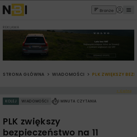
Branże
REKLAMA
STRONA GŁÓWNA
WIADOMOŚCI
PLK ZWIĘKSZY BE
< Cofnij
KOLEJ
WIADOMOŚCI
1 MINUTA CZYTANIA
PLK zwiększy
bezpieczeństwo na 11