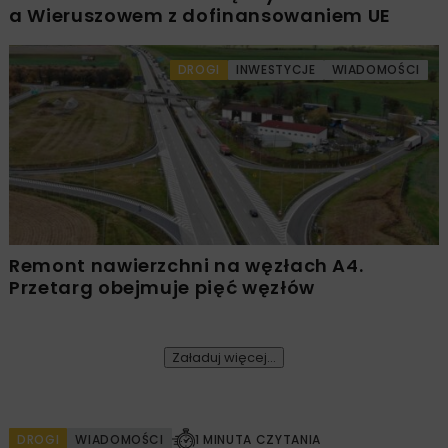
a Wieruszowem z dofinansowaniem UE
DROGI
INWESTYCJE
WIADOMOŚCI
Remont nawierzchni na węzłach A4.
Przetarg obejmuje pięć węzłów
Załaduj więcej...
DROGI
WIADOMOŚCI
1 MINUTA CZYTANIA