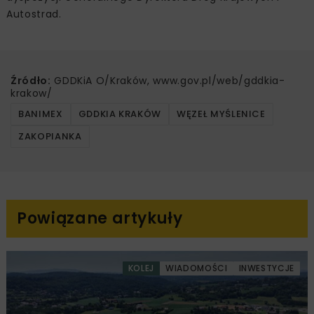
Autostrad.
Źródło:
GDDKiA O/Kraków, www.gov.pl/web/gddkia-
krakow/
BANIMEX
GDDKIA KRAKÓW
WĘZEŁ MYŚLENICE
ZAKOPIANKA
Powiązane artykuły
KOLEJ
WIADOMOŚCI
INWESTYCJE