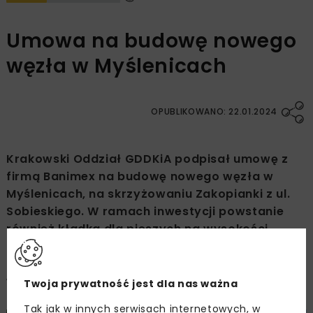
Umowa na budowę nowego
węzła w Myślenicach
OPUBLIKOWANO: 22.01.2024
Krakowski Oddział GDDKiA podpisał umowę z
firmą Banimex na budowę nowego węzła w
Myślenicach, na skrzyżowaniu Zakopianki z ul.
Sobieskiego. W ramach inwestycji powstanie
również kładka dla pieszych na wysokości
przystanku Tarnówka. Dzięki tej inwestycji
GDDKiA zlikwiduje sygnalizację świetlną na
wjeździe do Myślenic.
Twoja prywatność jest dla nas ważna
Tak jak w innych serwisach internetowych, w