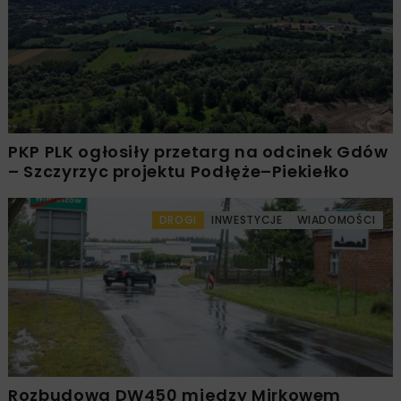
PKP PLK ogłosiły przetarg na odcinek Gdów
– Szczyrzyc projektu Podłęże–Piekiełko
DROGI
INWESTYCJE
WIADOMOŚCI
Rozbudowa DW450 między Mirkowem