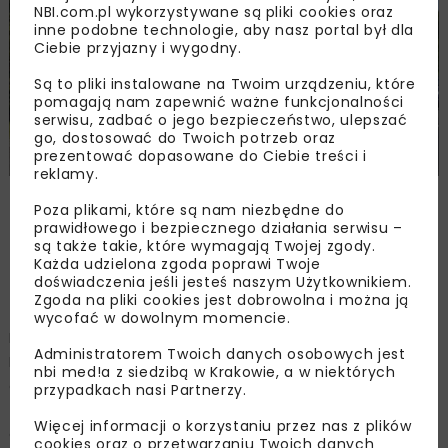
NBI.com.pl wykorzystywane są pliki cookies oraz
inne podobne technologie, aby nasz portal był dla
Ciebie przyjazny i wygodny.
Są to pliki instalowane na Twoim urządzeniu, które
pomagają nam zapewnić ważne funkcjonalności
serwisu, zadbać o jego bezpieczeństwo, ulepszać
go, dostosować do Twoich potrzeb oraz
prezentować dopasowane do Ciebie treści i
reklamy.
Zdjęcie: GDDKiA O/Kraków, www.gov.pl/web/gddkia-
Poza plikami, które są nam niezbędne do
krakow/
prawidłowego i bezpiecznego działania serwisu –
są także takie, które wymagają Twojej zgody.
Każda udzielona zgoda poprawi Twoje
doświadczenia jeśli jesteś naszym Użytkownikiem.
Pierwsze prace
Zgoda na pliki cookies jest dobrowolna i można ją
wycofać w dowolnym momencie.
Budowa nowego węzła rozpocznie się wczesną wiosną.
Administratorem Twoich danych osobowych jest
Pierwsze prace będą polegały na przełożeniu sieci
nbi med!a z siedzibą w Krakowie, a w niektórych
energetycznych niskiego i średniego napięcia,
przypadkach nasi Partnerzy.
teletechnicznych, kanalizacyjnych, wodociągowych i
Więcej informacji o korzystaniu przez nas z plików
gazowych, które kolidują z naszą inwestycją. Poza tym
cookies oraz o przetwarzaniu Twoich danych