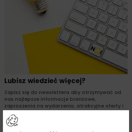
Lubisz wiedzieć więcej?
Zapisz się do newslettera aby otrzymywać od
nas najlepsze informacje branżowe,
zaproszenia na wydarzenia, atrakcyjne oferty i
dedykowane akcje specjalne.