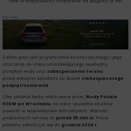
rzeki w miejscowości Krosnowice na długości 14 km.
REKLAMA
Celem prac jest przywrócenie koryta rzecznego i jego
otoczenia do stanu umożliwiającego swobodny
przepływ wody oraz
zabezpieczenie terenu
przed dalszymi szkodami na skutek
niebezpiecznego
podpiętrzenia wód
.
Oba zadania będą realizowane przez
Wody Polskie
RZGW we Wrocławiu
na rzecz usuwania skutków
powodzi w województwie dolnośląskim. Wartość
podpisanych umowy to
ponad 35 mln zł
. Prace
powinny zakończyć się do
grudnia 2024 r.