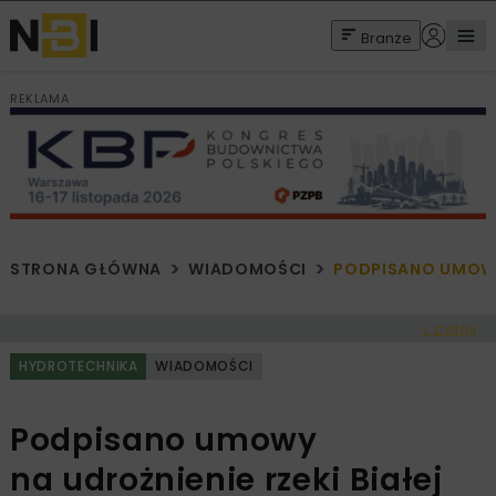
Branże
REKLAMA
STRONA GŁÓWNA
WIADOMOŚCI
PODPISANO UMOWY 
< Cofnij
HYDROTECHNIKA
WIADOMOŚCI
Podpisano umowy
na udrożnienie rzeki Białej