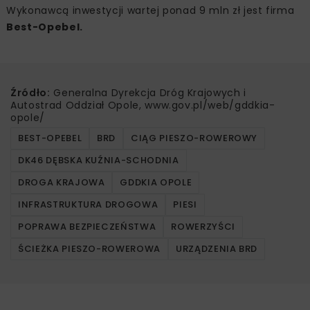
Wykonawcą inwestycji wartej ponad 9 mln zł jest firma
Best-Opebel.
Źródło:
Generalna Dyrekcja Dróg Krajowych i
Autostrad Oddział Opole, www.gov.pl/web/gddkia-
opole/
BEST-OPEBEL
BRD
CIĄG PIESZO-ROWEROWY
DK46 DĘBSKA KUŹNIA-SCHODNIA
DROGA KRAJOWA
GDDKIA OPOLE
INFRASTRUKTURA DROGOWA
PIESI
POPRAWA BEZPIECZEŃSTWA
ROWERZYŚCI
ŚCIEŻKA PIESZO-ROWEROWA
URZĄDZENIA BRD