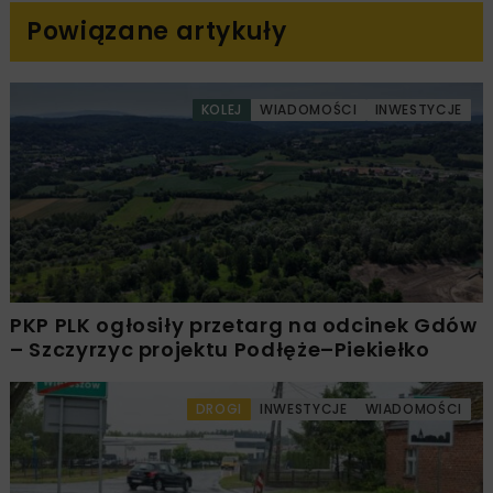
Powiązane artykuły
KOLEJ
WIADOMOŚCI
INWESTYCJE
PKP PLK ogłosiły przetarg na odcinek Gdów
– Szczyrzyc projektu Podłęże–Piekiełko
DROGI
INWESTYCJE
WIADOMOŚCI