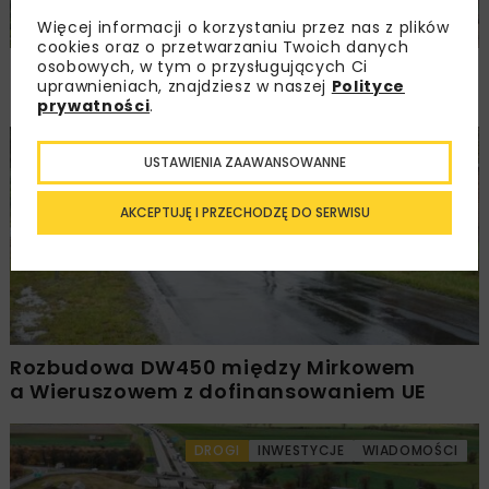
Więcej informacji o korzystaniu przez nas z plików
cookies oraz o przetwarzaniu Twoich danych
osobowych, w tym o przysługujących Ci
PKP PLK ogłosiły przetarg na odcinek Gdów
uprawnieniach, znajdziesz w naszej
Polityce
– Szczyrzyc projektu Podłęże–Piekiełko
prywatności
.
DROGI
INWESTYCJE
WIADOMOŚCI
USTAWIENIA ZAAWANSOWANNE
AKCEPTUJĘ I PRZECHODZĘ DO SERWISU
Rozbudowa DW450 między Mirkowem
a Wieruszowem z dofinansowaniem UE
DROGI
INWESTYCJE
WIADOMOŚCI