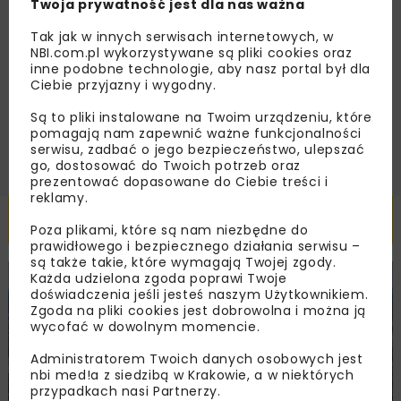
Twoja prywatność jest dla nas ważna
Zapoznałam/em się z
Polityką Prywatności
i
Tak jak w innych serwisach internetowych, w
Regulaminem
oraz wyrażam zgodę na otrzymywanie na
NBI.com.pl wykorzystywane są pliki cookies oraz
podany przeze mnie adres e-mail korespondencji
handlowej w postaci newslettera.
inne podobne technologie, aby nasz portal był dla
Ciebie przyjazny i wygodny.
ZAPISZ MNIE
Są to pliki instalowane na Twoim urządzeniu, które
pomagają nam zapewnić ważne funkcjonalności
serwisu, zadbać o jego bezpieczeństwo, ulepszać
go, dostosować do Twoich potrzeb oraz
prezentować dopasowane do Ciebie treści i
reklamy.
Powiązane artykuły
Poza plikami, które są nam niezbędne do
prawidłowego i bezpiecznego działania serwisu –
są także takie, które wymagają Twojej zgody.
Każda udzielona zgoda poprawi Twoje
KOLEJ
WIADOMOŚCI
INWESTYCJE
doświadczenia jeśli jesteś naszym Użytkownikiem.
Zgoda na pliki cookies jest dobrowolna i można ją
wycofać w dowolnym momencie.
Administratorem Twoich danych osobowych jest
nbi med!a z siedzibą w Krakowie, a w niektórych
przypadkach nasi Partnerzy.