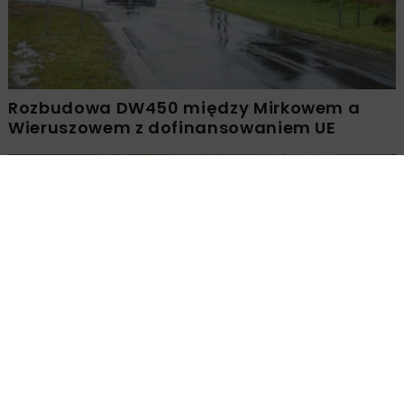
Rozbudowa DW450 między Mirkowem a
Wieruszowem z dofinansowaniem UE
DROGI
INWESTYCJE
WIADOMOŚCI
Remont nawierzchni na węzłach A4.
Przetarg obejmuje pięć węzłów