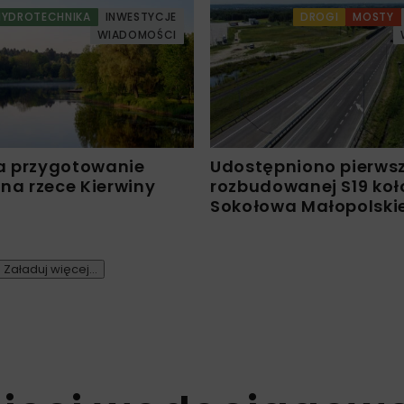
HYDROTECHNIKA
INWESTYCJE
DROGI
MOSTY
WIADOMOŚCI
a przygotowanie
Udostępniono pierws
 na rzece Kierwiny
rozbudowanej S19 koł
Sokołowa Małopolski
Załaduj więcej...