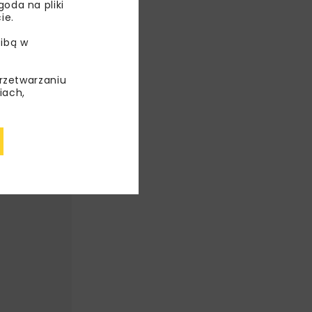
oda na pliki
ie.
YNI
ibą w
przetwarzaniu
iach,