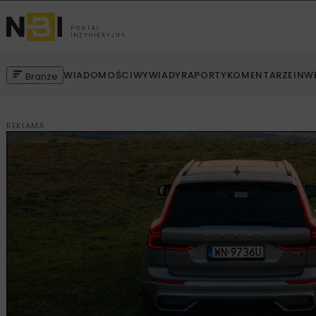
WIADOMOŚCI
WYWIADY
RAPORTY
KOMENTARZE
INW
Branże
REKLAMA