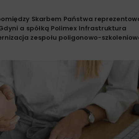
a pomiędzy Skarbem Państwa reprezento
Gdyni a spółką Polimex Infrastruktura
rnizacja zespołu poligonowo-szkolenio