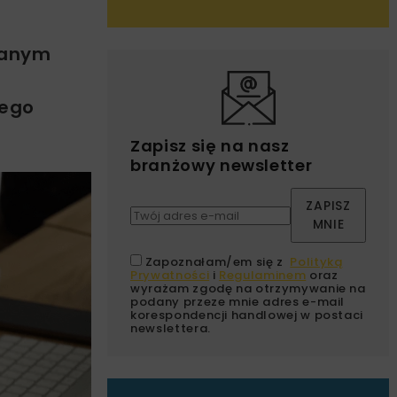
wanym
wego
Zapisz się na nasz
branżowy newsletter
ZAPISZ
MNIE
Zapoznałam/em się z
Polityką
Prywatności
i
Regulaminem
oraz
wyrażam zgodę na otrzymywanie na
podany przeze mnie adres e-mail
korespondencji handlowej w postaci
newslettera.