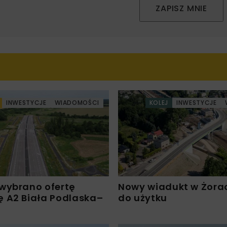
ZAPISZ MNIE
INWESTYCJE
WIADOMOŚCI
KOLEJ
INWESTYCJE
wybrano ofertę
Nowy wiadukt w Żora
 A2 Biała Podlaska–
do użytku