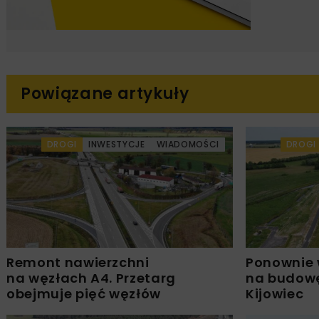
Powiązane artykuły
DROGI
INWESTYCJE
WIADOMOŚCI
DROGI
Remont nawierzchni
Ponownie 
na węzłach A4. Przetarg
na budowę
obejmuje pięć węzłów
Kijowiec