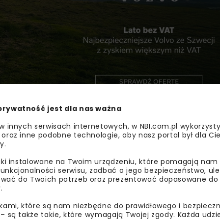
prywatność jest dla nas ważna
ałtowy i wyniesie 41 557 518,84 zł brutto.
 w innych serwisach internetowych, w NBI.com.pl wykorzysty
 poligony szkoleniowe, a także zintegrowane stanowisko do
 oraz inne podobne technologie, aby nasz portal był dla Cie
y.
ejny projekt realizowane przez Polimex Infrastruktura dla Re
liki instalowane na Twoim urządzeniu, które pomagają nam
unkcjonalności serwisu, zadbać o jego bezpieczeństwo, ul
wać do Twoich potrzeb oraz prezentować dopasowane do Ci
.
BUDOWNICTWO
POLIGON-SZKOLENIOWY US
ikami, które są nam niezbędne do prawidłowego i bezpieczn
 – są także takie, które wymagają Twojej zgody. Każda udz
POLIMEX INFRASTRUKT