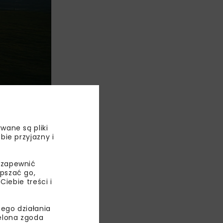
wane są pliki
 ćwiczeń
bie przyjazny i
jonowego
 zapewnić
epszać go,
ebie treści i
TKA
ego działania
ielona zgoda
URA