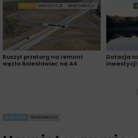
DROGI
INWESTYCJE
WIADOMOŚCI
Ruszył przetarg na remont
Dotacja n
węzła Bolesławiec na A4
inwestycji
WOD-KAN
WIADOMOŚCI