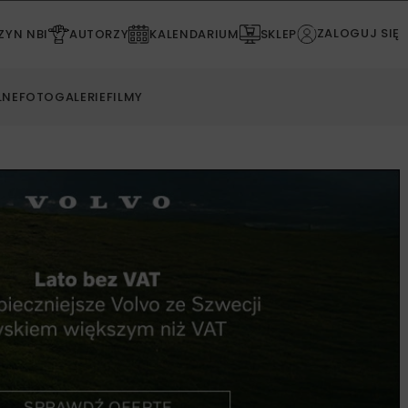
ZALOGUJ SIĘ
YN NBI
AUTORZY
KALENDARIUM
SKLEP
LNE
FOTOGALERIE
FILMY