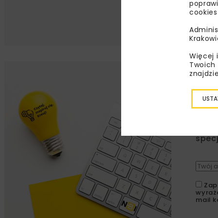
poprawi
cookies
Adminis
Krakowi
Więcej 
Twoich 
znajdzi
Lu
USTA
Zapi
najle
wydar
specj
Zap
wyraż
mail k