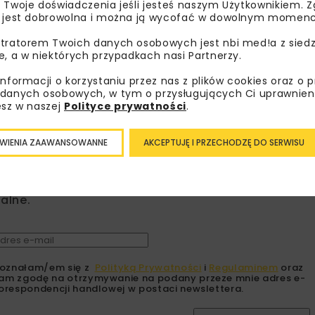
 Twoje doświadczenia jeśli jesteś naszym Użytkownikiem. Zg
 jest dobrowolna i można ją wycofać w dowolnym momenc
REJONOWY ZARZĄD INFRASTRUKTURY W GD
tratorem Twoich danych osobowych jest nbi med!a z siedz
e, a w niektórych przypadkach nasi Partnerzy.
informacji o korzystaniu przez nas z plików cookies oraz o 
danych osobowych, w tym o przysługujących Ci uprawnien
esz w naszej
Polityce prywatności
.
bisz wiedzieć więcej?
WIENIA ZAAWANSOWANNE
AKCEPTUJĘ I PRZECHODZĘ DO SERWISU
sz się do newslettera aby otrzymywać od nas
psze informacje branżowe, zaproszenia na
zenia, atrakcyjne oferty i dedykowane akcje
alne.
oznałam/em się z
Polityką Prywatności
i
Regulaminem
oraz
am zgodę na otrzymywanie na podany przeze mnie adres e-
orespondencji handlowej w postaci newslettera.