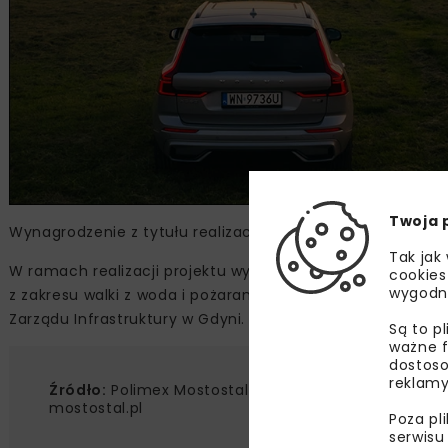
Twoja 
Wynagrodzenie z tytułu realizacji umowy ma charakter rycz
Tak jak
W ramach realizacji projektu wybudowana zostanie hala i
cookies
wygodn
z zakresu walki z woda i pożarami na okręcie. Jest to kol
Zarządu Infrastruktury w Gdyni.
Są to p
ważne f
dostoso
reklamy
Źródło:
Polimex Mostostal SA, www.polimex-
mostostal.pl
Poza pl
serwisu