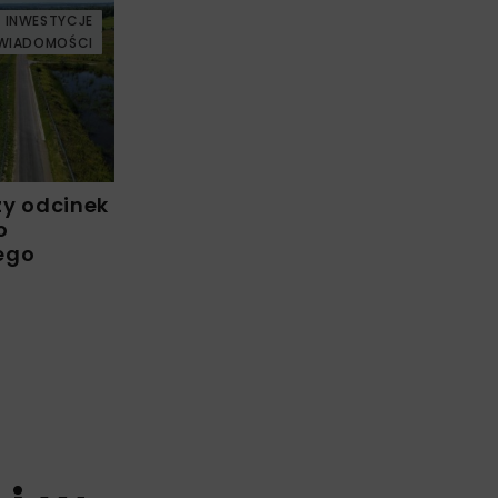
INWESTYCJE
WIADOMOŚCI
zy odcinek
o
ego