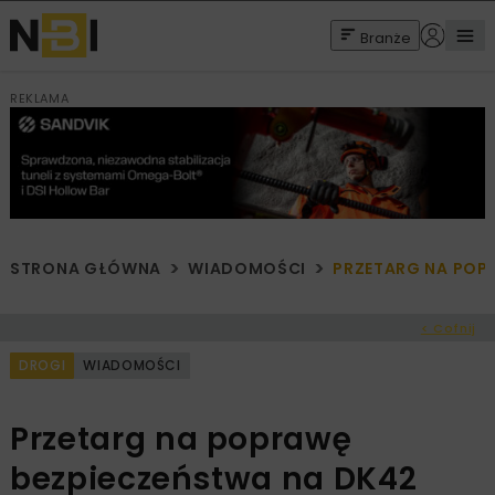
Branże
REKLAMA
STRONA GŁÓWNA
WIADOMOŚCI
PRZETARG NA POP
< Cofnij
DROGI
WIADOMOŚCI
Przetarg na poprawę
bezpieczeństwa na DK42