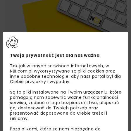
Lubisz wiedzieć więcej?
Twoja prywatność jest dla nas ważna
Zapisz się do newslettera aby otrzymywać od
Tak jak w innych serwisach internetowych, w
nas najlepsze informacje branżowe,
NBI.com.pl wykorzystywane są pliki cookies oraz
zaproszenia na wydarzenia, atrakcyjne oferty i
inne podobne technologie, aby nasz portal był dla
Ciebie przyjazny i wygodny.
dedykowane akcje specjalne.
Są to pliki instalowane na Twoim urządzeniu, które
pomagają nam zapewnić ważne funkcjonalności
serwisu, zadbać o jego bezpieczeństwo, ulepszać
go, dostosować do Twoich potrzeb oraz
Zapoznałam/em się z
Polityką Prywatności
i
prezentować dopasowane do Ciebie treści i
Regulaminem
oraz wyrażam zgodę na otrzymywanie na
reklamy.
podany przeze mnie adres e-mail korespondencji
handlowej w postaci newslettera.
Poza plikami, które są nam niezbędne do