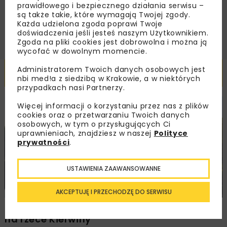
prawidłowego i bezpiecznego działania serwisu –
ZAPISZ MNIE
są także takie, które wymagają Twojej zgody.
Każda udzielona zgoda poprawi Twoje
doświadczenia jeśli jesteś naszym Użytkownikiem.
Zgoda na pliki cookies jest dobrowolna i można ją
wycofać w dowolnym momencie.
Administratorem Twoich danych osobowych jest
Powiązane artykuły
nbi med!a z siedzibą w Krakowie, a w niektórych
przypadkach nasi Partnerzy.
Więcej informacji o korzystaniu przez nas z plików
HYDROTECHNIKA
INWESTYCJE
WIADOMOŚCI
cookies oraz o przetwarzaniu Twoich danych
osobowych, w tym o przysługujących Ci
uprawnieniach, znajdziesz w naszej
Polityce
prywatności
.
USTAWIENIA ZAAWANSOWANNE
AKCEPTUJĘ I PRZECHODZĘ DO SERWISU
Dotacja na przygotowanie inwestycji
na rzece Kierwiny