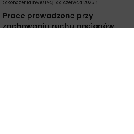
zakończenia inwestycji do czerwca 2026 r.
Prace prowadzone przy
zachowaniu ruchu pociągów
Mimo prowadzonych robót stacja Mysłowice pozostaje
dostępna dla podróżnych. Ruch pociągów odbywa się
zgodnie z rozkładem jazdy, a pasażerowie proszeni są o
śledzenie komunikatów umieszczanych w gablotach
informacyjnych.
Efekty modernizacji stacji
Mysłowice
Po zakończeniu inwestycji stacja będzie w pełni
dostosowana do obsługi wszystkich podróżnych, w tym
osób o ograniczonej mobilności. Windy ułatwią
komunikację między poziomami, a jasne oświetlenie,
nowe nagłośnienie i rozbudowany system informacji