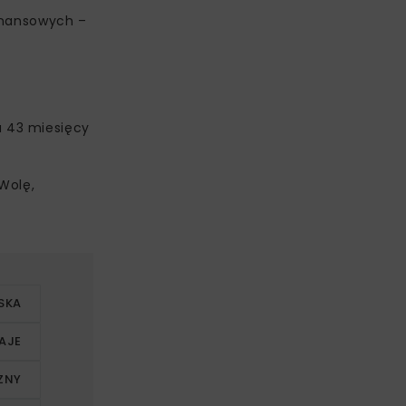
finansowych –
u 43 miesięcy
Wolę,
SKA
AJE
ZNY