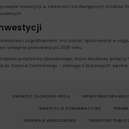
tapowanie inwestycji w zależności od dostępnych środków 
udowlanych.
nwestycji
dowiskową i uzgodnieniami, ma zostać opracowana w ciąg
est wstępnie planowana po 2030 roku.
etapami połączenia obwodowego, które docelowo połączy 
zd do Dworca Zachodniego – jednego z kluczowych węzłów
DWORZEC ZACHODNI-WOLA
INFRASTRUKTURA MIEJ
INWESTYCJE KOMUNIKACYJNE
TRAMW
TRAMWAJE WARSZAWSKIE
TRANSPORT PUBLIC