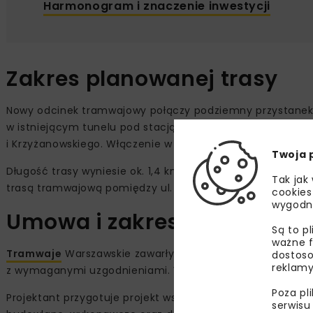
Harmonogram i znaczenie inwestycji
Zakres planowanej trasy
Nowy odcinek tramwajowy połączy podziemny przystanek
w istniejącym tunelu pod stacją kolejową Warszawa Zach
i Krzyżanowskiego. Włączenie w ul. Kasprzaka zaplanowano 
Twoja 
Długość trasy wyniesie ok. 1,4 km, z czego ok. 0,9 km zos
Tak jak
trasą tramwajową pomiędzy ul. Grójecką a Dworcem Zac
cookies
wygodn
Umowa i zakres prac proje
Są to p
ważne f
Tramwaje
Warszawskie zawarły umowę z firmą Databout 
dostoso
reklamy
z wymaganymi uzgodnieniami. Wartość kontraktu wynosi 1
Poza pl
Projektant przygotuje projekt wstępny wraz z wariantami
serwisu