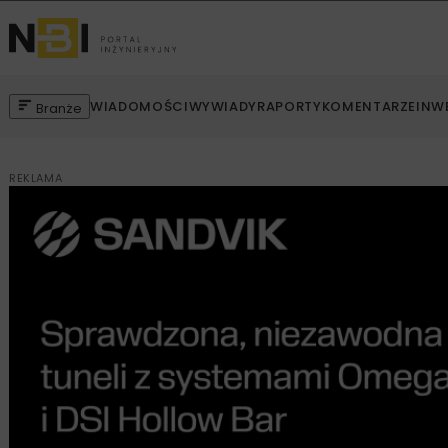
WIADOMOŚCI
WYWIADY
RAPORTY
KOMENTARZE
INW
Branże
REKLAMA