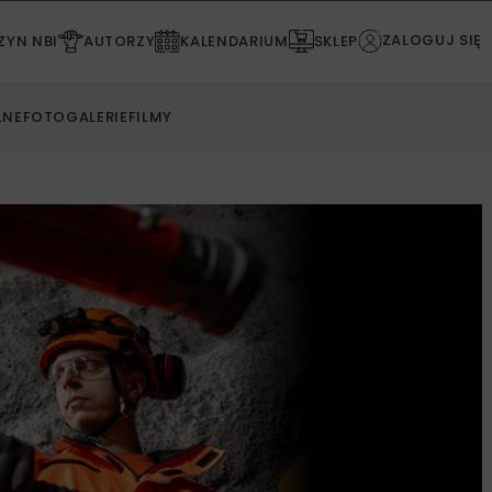
ZALOGUJ SIĘ
YN NBI
AUTORZY
KALENDARIUM
SKLEP
LNE
FOTOGALERIE
FILMY