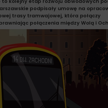
 to kolejny etap rozwoju obwodowych po
Warszawskie podpisały umowę na opraco
owej trasy tramwajowej, która połączy
prawniając połączenia między Wolą i Och