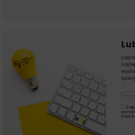
Lu
Zapi
najle
wydar
specj
Zap
wyraż
mail k