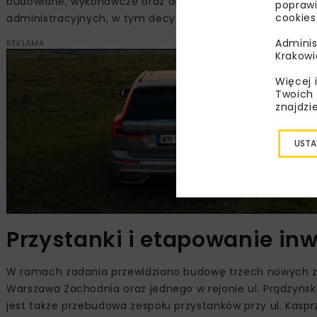
budowlane, wykonawcze oraz dokumentację przetargową. 
poprawi
cookies
administracyjnych, w tym decyzji o uwarunkowaniach śr
Adminis
REKLAMA
Krakowi
Więcej 
Twoich 
znajdzi
USTA
Przystanki i etapowanie inw
W ramach zadania przewidziano budowę trzech nowych z
Warszawa Zachodnia oraz jednego w rejonie ul. Prądzyńs
jest także przebudowa zespołu przystanków przy ul. Kaspr