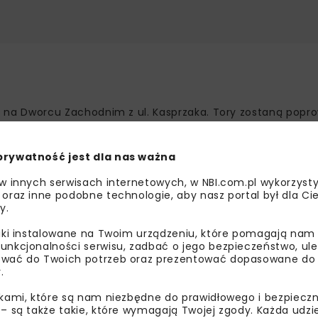
 na Dworcu Zachodnim z ul. Kasprzaka. Tory zostaną pop
odnia, następnie w nowym tunelu oraz w ciągu ulic Prądzy
w rejonie przystanku Szpital Wolski.
prywatność jest dla nas ważna
tanie zlokalizowane pod ziemią. Inwestycja połączy się z rea
 w innych serwisach internetowych, w NBI.com.pl wykorzysty
hodnim.
 oraz inne podobne technologie, aby nasz portal był dla Cie
y.
ktowych
liki instalowane na Twoim urządzeniu, które pomagają nam
unkcjonalności serwisu, zadbać o jego bezpieczeństwo, ul
na wykonanie kompletnej dokumentacji projektowej wraz
wać do Twoich potrzeb oraz prezentować dopasowane do Ci
.
4,4 mln zł brutto.
ikami, które są nam niezbędne do prawidłowego i bezpieczn
 przebiegu trasy, a po wyborze optymalnego rozwiązania – p
 – są także takie, które wymagają Twojej zgody. Każda udz