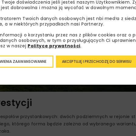
Zakres obejmuje również pozyskanie wszystkich niezbędny
 Twoje doświadczenia jeśli jesteś naszym Użytkownikiem. Zg
 jest dobrowolna i można ją wycofać w dowolnym momenc
odowiskowych.
tratorem Twoich danych osobowych jest nbi med!a z siedz
e, a w niektórych przypadkach nasi Partnerzy.
informacji o korzystaniu przez nas z plików cookies oraz o 
danych osobowych, w tym o przysługujących Ci uprawnien
esz w naszej
Polityce prywatności
.
WIENIA ZAAWANSOWANNE
AKCEPTUJĘ I PRZECHODZĘ DO SERWISU
estycji
espołów przystankowych: dwóch podziemnych w rejonie st
kiego, którego forma będzie zależna od wybranego wariant
zaka.