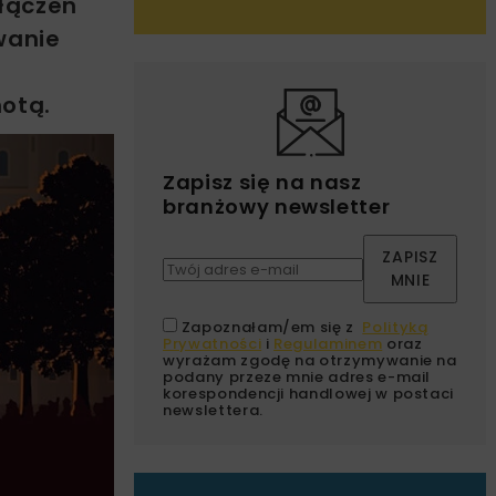
łączeń
wanie
otą.
Zapisz się na nasz
branżowy newsletter
ZAPISZ
MNIE
Zapoznałam/em się z
Polityką
Prywatności
i
Regulaminem
oraz
wyrażam zgodę na otrzymywanie na
podany przeze mnie adres e-mail
korespondencji handlowej w postaci
newslettera.