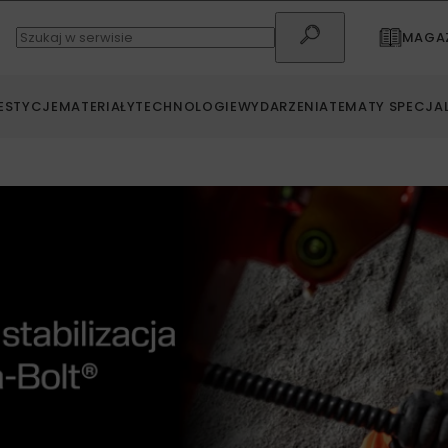
MAGAZ
ESTYCJE
MATERIAŁY
TECHNOLOGIE
WYDARZENIA
TEMATY SPECJA