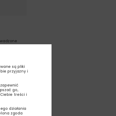
rowadzone
ńskiego
lizowaną
wane są pliki
bie przyjazny i
 zapewnić
epszać go,
ebie treści i
ego działania
rojekty
ielona zgoda