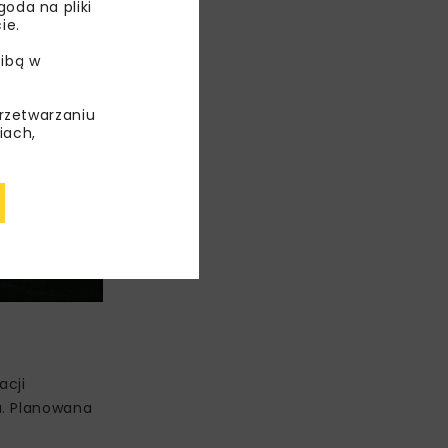
ch decyzji
oda na pliki
ie.
ibą w
przetwarzaniu
iach,
acji
u. Planowana