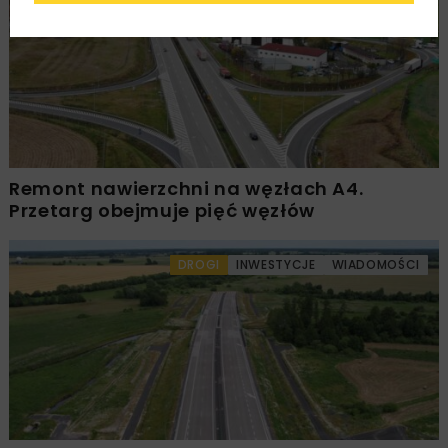
Remont nawierzchni na węzłach A4.
Przetarg obejmuje pięć węzłów
DROGI
INWESTYCJE
WIADOMOŚCI