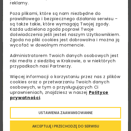
reklamy.
Poza plikami, które są nam niezbędne do
prawidłowego i bezpiecznego działania serwisu –
są także takie, które wymagają Twojej zgody.
PKP PLK ogłosiły przetarg na odcinek Gdów
Każda udzielona zgoda poprawi Twoje
– Szczyrzyc projektu Podłęże–Piekiełko
doświadczenia jeśli jesteś naszym Użytkownikiem.
Zgoda na pliki cookies jest dobrowolna i można ją
wycofać w dowolnym momencie.
DROGI
INWESTYCJE
WIADOMOŚCI
Administratorem Twoich danych osobowych jest
nbi med!a z siedzibą w Krakowie, a w niektórych
przypadkach nasi Partnerzy.
Więcej informacji o korzystaniu przez nas z plików
cookies oraz o przetwarzaniu Twoich danych
osobowych, w tym o przysługujących Ci
uprawnieniach, znajdziesz w naszej
Polityce
prywatności
.
Rozbudowa DW450 między Mirkowem
a Wieruszowem z dofinansowaniem UE
USTAWIENIA ZAAWANSOWANNE
AKCEPTUJĘ I PRZECHODZĘ DO SERWISU
DROGI
INWESTYCJE
WIADOMOŚCI