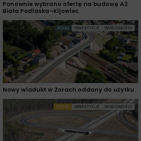
Ponownie wybrano ofertę na budowę A2
Biała Podlaska–Kijowiec
KOLEJ
INWESTYCJE
WIADOMOŚCI
Nowy wiadukt w Żorach oddany do użytku
DROGI
INWESTYCJE
WIADOMOŚCI