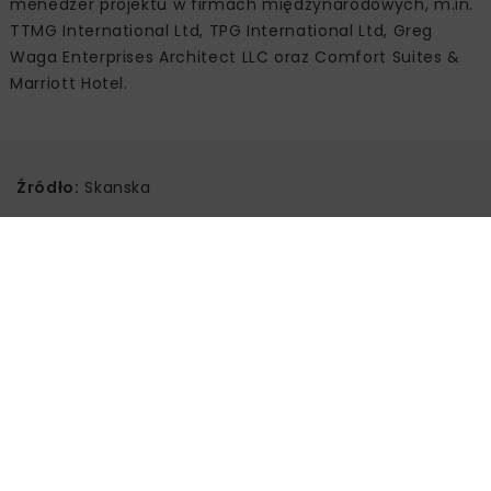
menedżer projektu w firmach międzynarodowych, m.in.
TTMG International Ltd, TPG International Ltd, Greg
Waga Enterprises Architect LLC oraz Comfort Suites &
Marriott Hotel.
Źródło:
Skanska
Powiązane artykuły
KOLEJ
WIADOMOŚCI
INWESTYCJE