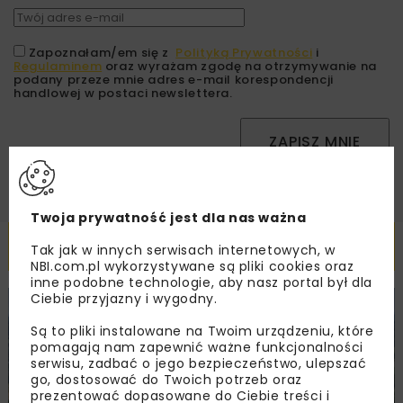
Zapoznałam/em się z
Polityką Prywatności
i
Regulaminem
oraz wyrażam zgodę na otrzymywanie na
podany przeze mnie adres e-mail korespondencji
handlowej w postaci newslettera.
ZAPISZ MNIE
Twoja prywatność jest dla nas ważna
Powiązane artykuły
Tak jak w innych serwisach internetowych, w
NBI.com.pl wykorzystywane są pliki cookies oraz
inne podobne technologie, aby nasz portal był dla
Ciebie przyjazny i wygodny.
KOLEJ
WIADOMOŚCI
INWESTYCJE
Są to pliki instalowane na Twoim urządzeniu, które
pomagają nam zapewnić ważne funkcjonalności
serwisu, zadbać o jego bezpieczeństwo, ulepszać
go, dostosować do Twoich potrzeb oraz
prezentować dopasowane do Ciebie treści i