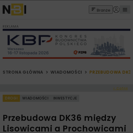
Branże
REKLAMA
STRONA GŁÓWNA
WIADOMOŚCI
PRZEBUDOWA DK36
< Cofnij
DROGI
WIADOMOŚCI
INWESTYCJE
Przebudowa DK36 między
Lisowicami a Prochowicami