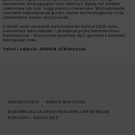
Mimo wstrzymania prac na tym odcinku, nie ma zagrożenia
terminów realizacji. Roboty prowadzone są na zgłoszenie,
w istniejących granicach pasa drogowego. Odcinek
Podbiele – Suchowolce czeka jeszcze na decyzję o
zezwoleniu na realizacje inwestycji drogowej, a termin
oddania drogi do użytku planowany jest na koniec
przyszłego roku.
Docelowo, cały fragment DK66 od Bielska Podlaskiego
przez Kleszczele aż do miejscowości Połowce (granica
Państwa), o łącznej długości 33,3 km, zyska wzmocnioną
konstrukcję nawierzchni jezdni przystosowaną do nośności
11,5 tony na oś, nową nawierzchnię, na skrzyżowaniach
zostaną wybudowane pasy do skrętu w lewo, a obok
głównej drogi powstaną jezdnie dodatkowe (drogi
serwisowe obsługujące ruch lokalny). Będą też ścieżki
rowerowe lub tzw. ciągi pieszo-rowerowe. Wybudowane
zostanie odwodnienie jezdni, kanał technologiczny oraz
oświetlenie części skrzyżowań.
Całość prac zostanie wykonana do końca 2020 roku,
natomiast dwa odcinki – przejście przez Suchowolce i
Suchowolce – Kleszczele powinny być gotowe z końcem
bieżącego roku.
Tekst i zdjęcie: GDDKiA O/Białystok