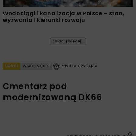
Wodociągi i kanalizacja w Polsce – stan,
wyzwania i kierunki rozwoju
Załaduj więcej...
DROGI
WIADOMOŚCI
1 MINUTA CZYTANIA
Cmentarz pod
modernizowaną DK66