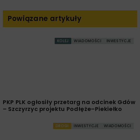
ARCHEOLOGIA
GDDKIA BIAŁYSTOK
MODERNIZACJA DROGI KRAJOWEJ NR 66 BIELSK
PODLASKI – KLESZCZELE
Powiązane artykuły
KOLEJ
WIADOMOŚCI
INWESTYCJE