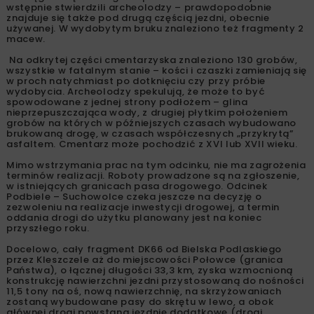
Zdjęcie: GDDKiA O/Białystok
Roboty zostały wstrzymane, a do pracy przystąpili
archeolodzy.
Do odkrycia doszło na fragmencie DK66 Podbiele –
Suchowolce (w rejonie wsi Topczykały – Koszki –
Paszkowszczyzna). Roboty prowadzone są tam na połowie
jezdni, na około kilometrowym odcinku drogi. Po zdjęciu
warstwy nawierzchni bitumicznej, potem bruku i podsypki,
a więc stosunkowo płytko, natknięto się na jamy grobowe.
Jak się okazało nieznane wcześniej cmentarzysko
rozciągało się na długości ponad 80 metrów i – jak
wstępnie stwierdzili archeolodzy – prawdopodobnie
znajduje się także pod drugą częścią jezdni, obecnie
używanej. W wydobytym bruku znaleziono też fragmenty 2
macew.
Na odkrytej części cmentarzyska znaleziono 130 grobów,
wszystkie w fatalnym stanie – kości i czaszki zamieniają się
w proch natychmiast po dotknięciu czy przy próbie
wydobycia. Archeolodzy spekulują, że może to być
spowodowane z jednej strony podłożem – glina
nieprzepuszczająca wody, z drugiej płytkim położeniem
grobów na których w późniejszych czasach wybudowano
brukowaną drogę, w czasach współczesnych „przykrytą”
asfaltem. Cmentarz może pochodzić z XVI lub XVII wieku.