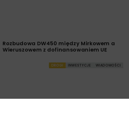
PKP PLK ogłosiły przetarg na odcinek Gdów
– Szczyrzyc projektu Podłęże–Piekiełko
DROGI
INWESTYCJE
WIADOMOŚCI
Rozbudowa DW450 między Mirkowem a
Wieruszowem z dofinansowaniem UE