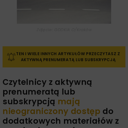
Zdjęcie: GDDKiA O/Kraków
TEN I WIELE INNYCH ARTYKUŁÓW PRZECZYTASZ Z
AKTYWNĄ PRENUMERATĄ LUB SUBSKRYPCJĄ
Czytelnicy z aktywną
prenumeratą lub
subskrypcją
mają
nieograniczony dostęp
do
dodatkowych materiałów z