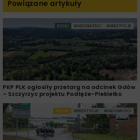
Powiązane artykuły
KOLEJ
WIADOMOŚCI
INWESTYCJE
PKP PLK ogłosiły przetarg na odcinek Gdów
– Szczyrzyc projektu Podłęże–Piekiełko
DROGI
INWESTYCJE
WIADOMOŚCI