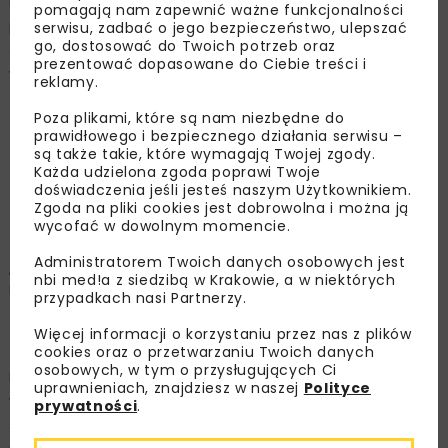
miesięcy wcześniej najczęściej nie płaciły
pomagają nam zapewnić ważne funkcjonalności
przedsiębiorstwa przetwarzające i unieszkodliwiające
serwisu, zadbać o jego bezpieczeństwo, ulepszać
go, dostosować do Twoich potrzeb oraz
odpady niebezpieczne. Odsetek niesolidnych płatników
prezentować dopasowane do Ciebie treści i
wynosił tu ok. 13 proc. teraz spadł do 12,2 proc.
reklamy.
Poza plikami, które są nam niezbędne do
– Zmiany zachodzące w sumie zaległości oraz w
prawidłowego i bezpiecznego działania serwisu –
rozpowszechnieniu problemu opóźnionych płatności
są także takie, które wymagają Twojej zgody.
wśród firm z poszczególnych obszarów gospodarowania
Każda udzielona zgoda poprawi Twoje
doświadczenia jeśli jesteś naszym Użytkownikiem.
odpadami pokazują, że sytuacja na rynku jest
Zgoda na pliki cookies jest dobrowolna i można ją
dynamiczna. Firma, która dziś jest pewnym płatnikiem za
wycofać w dowolnym momencie.
kilka miesięcy niestety może już mieć kłopoty, które
Administratorem Twoich danych osobowych jest
przekaże swoim dostawcom –
dodaje prezes BIG
nbi med!a z siedzibą w Krakowie, a w niektórych
InfoMonitor.
przypadkach nasi Partnerzy.
Więcej informacji o korzystaniu przez nas z plików
Polak i jego 312 kg śmieci rocznie
cookies oraz o przetwarzaniu Twoich danych
osobowych, w tym o przysługujących Ci
Minął rok od tego, gdy w Polsce fala pożarów ogarnęła
uprawnieniach, znajdziesz w naszej
Polityce
wysypiska śmieci. Jak podejrzewano, mogło to być
prywatności
.
sposobem na ich utylizację. Eksperci szacują bowiem, że