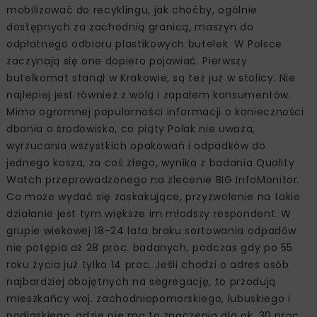
mobilizować do recyklingu, jak choćby, ogólnie
dostępnych za zachodnią granicą, maszyn do
odpłatnego odbioru plastikowych butelek. W Polsce
zaczynają się one dopiero pojawiać. Pierwszy
butelkomat stanął w Krakowie, są też już w stolicy. Nie
najlepiej jest również z wolą i zapałem konsumentów.
Mimo ogromnej popularności informacji o konieczności
dbania o środowisko, co piąty Polak nie uważa,
wyrzucania wszystkich opakowań i odpadków do
jednego kosza, za coś złego, wynika z badania Quality
Watch przeprowadzonego na zlecenie BIG InfoMonitor.
Co może wydać się zaskakujące, przyzwolenie na takie
działanie jest tym większe im młodszy respondent. W
grupie wiekowej 18-24 lata braku sortowania odpadów
nie potępia aż 28 proc. badanych, podczas gdy po 55
roku życia już tylko 14 proc. Jeśli chodzi o adres osób
najbardziej obojętnych na segregację, to przodują
mieszkańcy woj. zachodniopomorskiego, lubuskiego i
podlaskiego, gdzie nie ma to znaczenia dla ok. 30 proc.