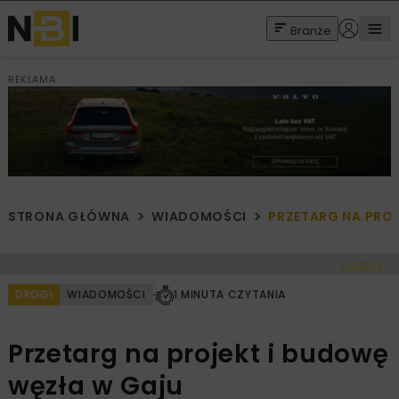
Branże
REKLAMA
STRONA GŁÓWNA
WIADOMOŚCI
PRZETARG NA PROJ
< Cofnij
DROGI
WIADOMOŚCI
1 MINUTA CZYTANIA
Przetarg na projekt i budowę
węzła w Gaju