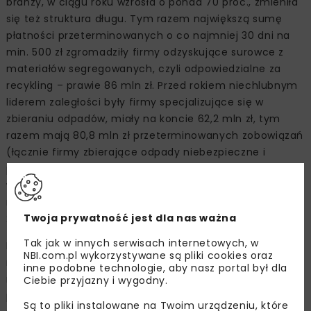
branży, w ciągu roku wzrosła o ponad 70 proc., zmieniła
się też struktura długu. Tym razem największą sumę
płatności przeterminowanych o co najmniej 30 dni na
min. 500 zł zgromadziły firmy odzyskujące surowce z
materiałów segregowanych, czyli odpowiedzialne za
recykling – prawie 86 mln zł. Przed rokiem niechlubnym
liderem zaległości były firmy specjalizujące się w
zbieraniu odpadów, miały na koncie 62,2 mln zł, tym
razem mają 80,8 mln zł przeterminowanych zobowiązań
(łącznie firmy zbierające odpady niebezpieczne i
pozostałe). Trzecia grupa przedsiębiorstw, pod
względem sumy zaległości, obrabia i usuwa odpady inne
niż niebezpieczne – przez rok zwiększyła długi z ponad
Twoja prywatność jest dla nas ważna
28 mln zł do 44,7 mln zł.
Tak jak w innych serwisach internetowych, w
Największy udział niesolidnych płatników, prawie 15 proc.,
NBI.com.pl wykorzystywane są pliki cookies oraz
ma rekultywacja, czyli przedsiębiorstwa zajmujące się
inne podobne technologie, aby nasz portal był dla
m.in. odkażaniem gleby, wód gruntowych i
Ciebie przyjazny i wygodny.
powierzchniowych, usuwaniem azbestu, oleju. 12
Są to pliki instalowane na Twoim urządzeniu, które