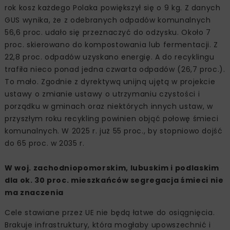
rok kosz każdego Polaka powiększył się o 9 kg. Z danych
GUS wynika, że z odebranych odpadów komunalnych
56,6 proc. udało się przeznaczyć do odzysku. Około 7
proc. skierowano do kompostowania lub fermentacji. Z
22,8 proc. odpadów uzyskano energię. A do recyklingu
trafiła nieco ponad jedna czwarta odpadów (26,7 proc.).
To mało. Zgodnie z dyrektywą unijną ujętą w projekcie
ustawy o zmianie ustawy o utrzymaniu czystości i
porządku w gminach oraz niektórych innych ustaw, w
przyszłym roku recykling powinien objąć połowę śmieci
komunalnych. W 2025 r. już 55 proc., by stopniowo dojść
do 65 proc. w 2035 r.
W woj. zachodniopomorskim, lubuskim i podlaskim
dla ok. 30 proc. mieszkańców segregacja śmieci nie
ma znaczenia
Cele stawiane przez UE nie będą łatwe do osiągnięcia.
Brakuje infrastruktury, która mogłaby upowszechnić i