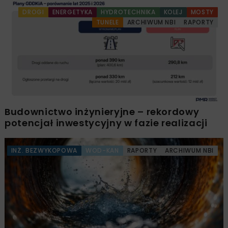
DROGI
ENERGETYKA
HYDROTECHNIKA
KOLEJ
MOSTY
TUNELE
ARCHIWUM NBI
RAPORTY
Budownictwo inżynieryjne – rekordowy
potencjał inwestycyjny w fazie realizacji
INŻ. BEZWYKOPOWA
WOD-KAN
RAPORTY
ARCHIWUM NBI