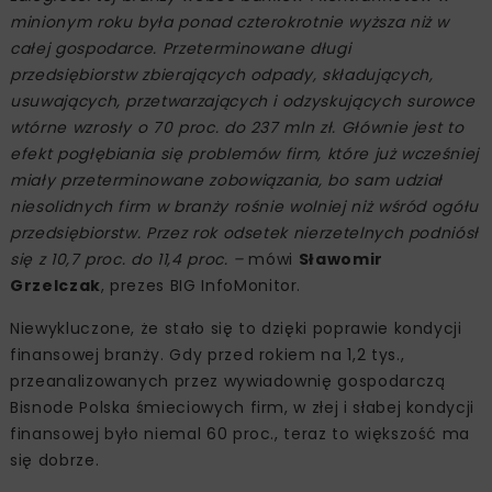
minionym roku była ponad czterokrotnie wyższa niż w
całej gospodarce. Przeterminowane długi
przedsiębiorstw zbierających odpady, składujących,
usuwających, przetwarzających i odzyskujących surowce
wtórne wzrosły o 70 proc. do 237 mln zł. Głównie jest to
efekt pogłębiania się problemów firm, które już wcześniej
miały przeterminowane zobowiązania, bo sam udział
niesolidnych firm w branży rośnie wolniej niż wśród ogółu
przedsiębiorstw. Przez rok odsetek nierzetelnych podniósł
się z 10,7 proc. do 11,4 proc. –
mówi
Sławomir
Grzelczak
, prezes BIG InfoMonitor.
Niewykluczone, że stało się to dzięki poprawie kondycji
finansowej branży. Gdy przed rokiem na 1,2 tys.,
przeanalizowanych przez wywiadownię gospodarczą
Bisnode Polska śmieciowych firm, w złej i słabej kondycji
finansowej było niemal 60 proc., teraz to większość ma
się dobrze.