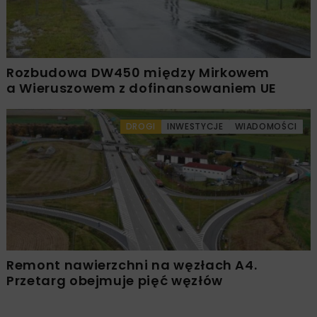
Rozbudowa DW450 między Mirkowem
a Wieruszowem z dofinansowaniem UE
DROGI
INWESTYCJE
WIADOMOŚCI
Remont nawierzchni na węzłach A4.
Przetarg obejmuje pięć węzłów