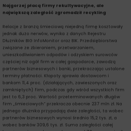
Najgorzej płacą firmy rekultywacyjne, ale
największą zaległość zgromadził recykling
Relacje z branżą śmieciową niejedną firmę kosztowały
jednak dużo nerwów, wynika z danych Rejestru
Dłużników BIG InfoMonitor oraz BIK. Przedsiębiorstwa
związane ze zbieraniem, przetwarzaniem,
unieszkodliwianiem odpadów i odzyskiem surowców
częściej niż ogół firm w całej gospodarce, zawodzą
partnerów biznesowych i banki, przekraczając ustalone
terminy płatności. Kłopoty sprawia dostawcom i
bankom 11,4 proc. (działających, zawieszonych oraz
zamkniętych) firm, podczas gdy wśród wszystkich firm
jest to 6,3 proc. Wartość przeterminowanych długów
firm „śmieciowych” przekracza obecnie 237 mln zł. Na
jednego dłużnika przypadają dwie zaległości, ta wobec
partnerów biznesowych wynosi średnio 15,2 tys. zł, a
wobec banków 309,6 tys. zł. Suma zaległości całej